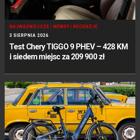
NAJWAŻNIEJSZE
|
NEWSY
|
RECENZJE
3 SIERPNIA 2026
Test Chery TIGGO 9 PHEV – 428 KM
i siedem miejsc za 209 900 zł