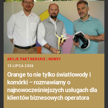
AKCJE PARTNERSKIE
|
NEWSY
13 LIPCA 2026
Orange to nie tylko światłowody i
komórki – rozmawiamy o
najnowocześniejszych usługach dla
klientów biznesowych operatora