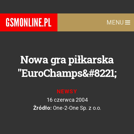
MENU
Nowa gra piłkarska
"EuroChamps&#8221;
NEWSY
16 czerwca 2004
Żródło:
One-2-One Sp. z o.o.