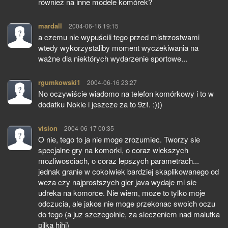
również na inne modele komórek?
mardall
pisze:
2004-06-16 19:15
a czemu nie wypuścili tego przed mistrzostwami
wtedy wykorzystaliby moment wyczekiwania na
ważne dla niektórych wydarzenie sportowe...
rgumkowski1
pisze:
2004-06-16 23:27
No oczywiście wiadomo na telefon komórkowy i to w
dodatku Nokie i jeszcze za to 9zł. :)))
vision
pisze:
2004-06-17 00:35
O nie, tego to ja nie moge zrozumiec. Tworzy sie
specjalne gry na komorki, o coraz wiekszych
mozliwosciach, o coraz lepszych parametrach...
jednak granie w cokolwiek bardziej skaplikowanego od
weza czy najprostszych gier java wydaje mi sie
udreka na komorce. Nie wiem, moze to tylko moje
odczucia, ale jakos nie moge przekonac swoich oczu
do tego (a juz szczegolnie, za sleczeniem nad malutka
pilka hihi)