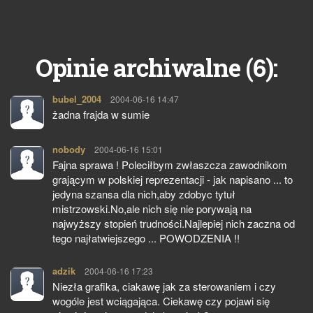
6
Opinie archiwalne (
):
bubel_2004
pisze:
2004-06-16 14:47
żadna frajda w sumie
nobody
pisze:
2004-06-16 15:01
Fajna sprawa ! Poleciłbym zwłaszcza zawodnikom
grającym w polskiej reprezentacji - jak napisano ... to
jedyna szansa dla nich,aby zdobyc tytuł
mistrzowski.No,ale nich się nie porywają na
najwyższy stopień trudności.Najlepiej nich zaczna od
tego najłatwiejszego ... POWODZENIA !!
adzik
pisze:
2004-06-16 17:23
Niezła grafika, ciakawę jak za sterowaniem i czy
wogóle jest wciągająca. Ciekawę czy pojawi się