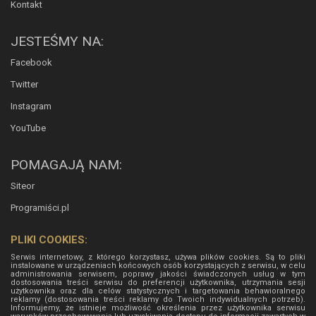
Kontakt
JESTEŚMY NA:
Facebook
Twitter
Instagram
YouTube
POMAGAJĄ NAM:
Siteor
Programiści.pl
PLIKI COOKIES:
Serwis internetowy, z którego korzystasz, używa plików cookies. Są to pliki
instalowane w urządzeniach końcowych osób korzystających z serwisu, w celu
administrowania serwisem, poprawy jakości świadczonych usług w tym
dostosowania treści serwisu do preferencji użytkownika, utrzymania sesji
użytkownika oraz dla celów statystycznych i targetowania behawioralnego
reklamy (dostosowania treści reklamy do Twoich indywidualnych potrzeb).
Informujemy, że istnieje możliwość określenia przez użytkownika serwisu