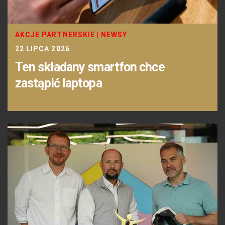
AKCJE PARTNERSKIE
|
NEWSY
22 LIPCA 2026
Ten składany smartfon chce
zastąpić laptopa