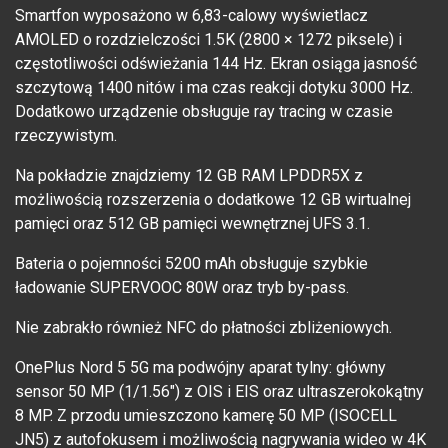
Smartfon wyposażono w 6,83-calowy wyświetlacz
AMOLED o rozdzielczości 1.5K (2800 × 1272 piksele) i
częstotliwości odświeżania 144 Hz. Ekran osiąga jasność
szczytową 1400 nitów i ma czas reakcji dotyku 3000 Hz.
Dodatkowo urządzenie obsługuje ray tracing w czasie
rzeczywistym.
Na pokładzie znajdziemy 12 GB RAM LPDDR5X z
możliwością rozszerzenia o dodatkowe 12 GB wirtualnej
pamięci oraz 512 GB pamięci wewnętrznej UFS 3.1.
Bateria o pojemności 5200 mAh obsługuje szybkie
ładowanie SUPERVOOC 80W oraz tryb by-pass.
Nie zabrakło również NFC do płatności zbliżeniowych.
OnePlus Nord 5 5G ma podwójny aparat tylny: główny
sensor 50 MP (1/1.56") z OIS i EIS oraz ultraszerokokątny
8 MP. Z przodu umieszczono kamerę 50 MP (ISOCELL
JN5) z autofokusem i możliwością nagrywania wideo w 4K