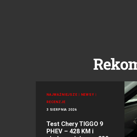
Reko
NAJWAŻNIEJSZE
|
NEWSY
|
RECENZJE
3 SIERPNIA 2026
Test Chery TIGGO 9
PHEV – 428 KM i