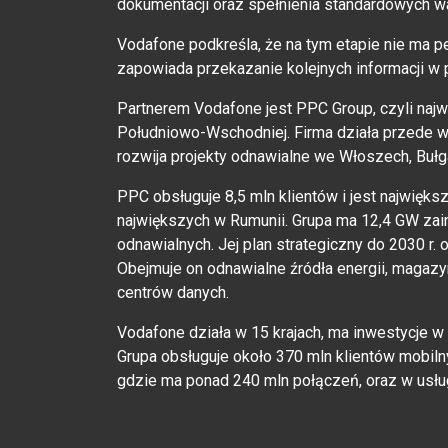
dokumentacji oraz spełnienia standardowych w
Vodafone podkreśla, że na tym etapie nie ma p
zapowiada przekazanie kolejnych informacji w 
Partnerem Vodafone jest PPC Group, czyli naj
Południowo-Wschodniej. Firma działa przede ws
rozwija projekty odnawialne we Włoszech, Bułgar
PPC obsługuje 8,5 mln klientów i jest najwięks
największych w Rumunii. Grupa ma 12,4 GW zai
odnawialnych. Jej plan strategiczny do 2030 r. 
Obejmuje on odnawialne źródła energii, magazy
centrów danych.
Vodafone działa w 15 krajach, ma inwestycje w
Grupa obsługuje około 370 mln klientów mobil
gdzie ma ponad 240 mln połączeń, oraz w usłu