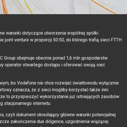
ne warunki dotyczące utworzenia wspólnej spółki
 joint venture w proporcji 50:50, do którego trafią sieci FTTH
PC Group obejmuje obecnie ponad 1,6 mln gospodarstw
y operator otwartego dostępu i oferować swoją sieć
wym, bo Vodafone nie chce rozwijać światłowodu wyłącznie
hurtowy oznacza, że z sieci mogliby korzystać także inni
oże to przyspieszyć wykorzystanie już istniejących zasobów
g stacjonarnego internetu.
ms, czyli dokument określający główne warunki potencjalnej
eszcze zakończenia due diligence, uzgodnienia wiążącej