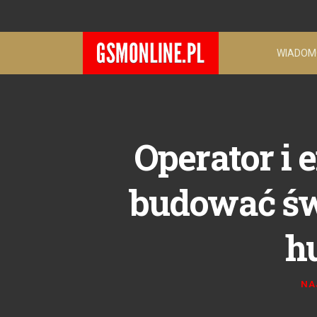
WIADOM
Operator i
budować św
h
NA