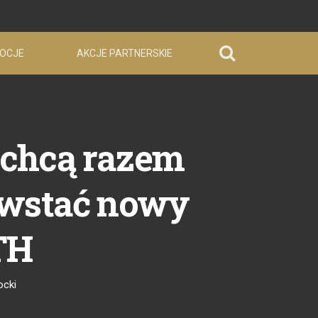
OCJE
AKCJE PARTNERSKIE
 chcą razem
owstać nowy
TH
ocki