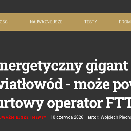
OŚCI
NAJWAŻNIEJSZE
TESTY
PROM
 energetyczny gigant
iatłowód - może p
urtowy operator FT
10 czerwca 2026
autor:
Wojciech Piech
JWAŻNIEJSZE
|
NEWSY