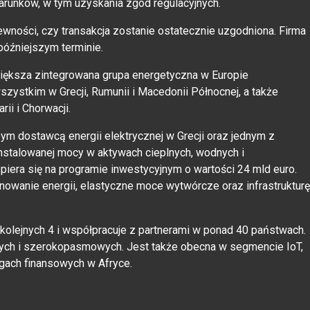
arunków, w tym uzyskania zgód regulacyjnych.
ewności, czy transakcja zostanie ostatecznie uzgodniona. Firma
późniejszym terminie.
większa zintegrowana grupa energetyczna w Europie
zystkim w Grecji, Rumunii i Macedonii Północnej, a także
ii i Chorwacji.
zym dostawcą energii elektrycznej w Grecji oraz jednym z
nstalowanej mocy w aktywach cieplnych, wodnych i
opiera się na programie inwestycyjnym o wartości 24 mld euro.
nowanie energii, elastyczne moce wytwórcze oraz infrastrukturę
 kolejnych 4 i współpracuje z partnerami w ponad 40 państwach.
nych i szerokopasmowych. Jest także obecna w segmencie IoT,
gach finansowych w Afryce.