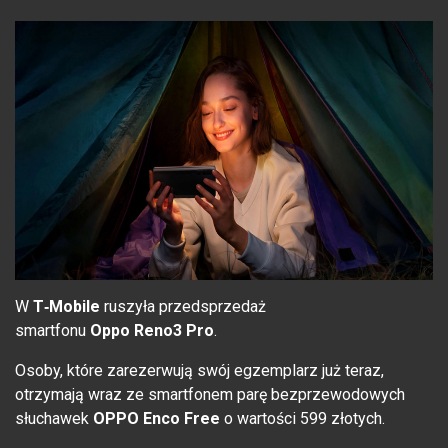
W
T‑Mobile
ruszyła przedsprzedaż
smartfonu
Oppo Reno3 Pro
.
Osoby, które zarezerwują swój egzemplarz już teraz,
otrzymają wraz ze smartfonem parę bezprzewodowych
słuchawek
OPPO Enco Fre
e
o wartości 599 złotych.