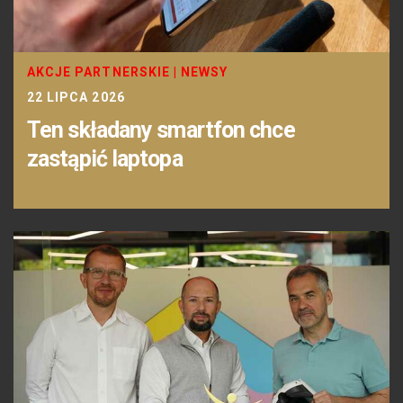
AKCJE PARTNERSKIE
|
NEWSY
22 LIPCA 2026
Ten składany smartfon chce
zastąpić laptopa