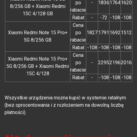
po
-
1836
1764
1620
8/256 GB + Xiaomi Redmi
rabacie
15C 4/128 GB
Rabat
-
-72
-108
-108
Cena
Xiaomi Redmi Note 15 Pro+
po
1827
1791
1692
1512
5G 8/256 GB
rabacie
Rabat
-108
-108
-108
-108
Cena
Xiaomi Redmi Note 15 Pro+
po
-
2295
2196
2016
5G 8/256 GB + Xiaomi Redmi
rabacie
15C 4/128
Rabat
-
-108
-108
-108
Wszystkie urządzenia można kupić w systemie ratalnym
(bez oprocentowania i z rozłożeniem na dowolną liczbę
płatności).