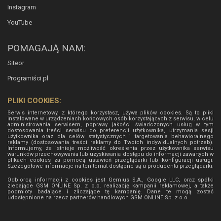
Instagram
YouTube
POMAGAJĄ NAM:
Siteor
Programiści.pl
PLIKI COOKIES:
Serwis internetowy, z którego korzystasz, używa plików cookies. Są to pliki
instalowane w urządzeniach końcowych osób korzystających z serwisu, w celu
administrowania serwisem, poprawy jakości świadczonych usług w tym
dostosowania treści serwisu do preferencji użytkownika, utrzymania sesji
użytkownika oraz dla celów statystycznych i targetowania behawioralnego
reklamy (dostosowania treści reklamy do Twoich indywidualnych potrzeb).
Informujemy, że istnieje możliwość określenia przez użytkownika serwisu
warunków przechowywania lub uzyskiwania dostępu do informacji zawartych w
plikach cookies za pomocą ustawień przeglądarki lub konfiguracji usługi.
Szczegółowe informacje na ten temat dostępne są u producenta przeglądarki.
Odbiorcą informacji z cookies jest Gemius S.A., Google LLC, oraz spółki
zlecające GSM ONLINE Sp. z o.o. realizację kampanii reklamowej, a także
podmioty badające i zliczające tę kampanię. Dane te mogą zostać
udostępnione na rzecz partnerów handlowych
GSM ONLINE Sp. z o.o.