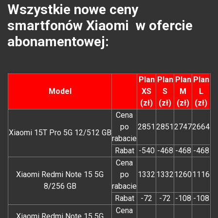
Wszystkie nowe ceny
smartfonów Xiaomi w ofercie
abonamentowej:
Plan
Plan
Plan
Plan
Model
XS
S
M
L
(zł)
(zł)
(zł)
(zł)
Cena
po
2851
2851
2747
2664
Xiaomi 15T Pro 5G 12/512 GB
rabacie
Rabat
-540
-468
-468
-468
Cena
Xiaomi Redmi Note 15 5G
po
1332
1332
1260
1116
8/256 GB
rabacie
Rabat
-72
-72
-108
-108
Cena
Xiaomi Redmi Note 15 5G