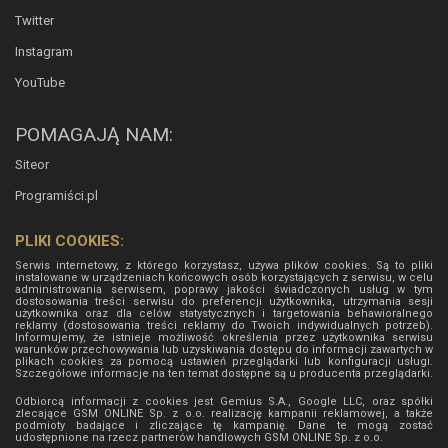
Twitter
Instagram
YouTube
POMAGAJĄ NAM:
Siteor
Programiści.pl
PLIKI COOKIES:
Serwis internetowy, z którego korzystasz, używa plików cookies. Są to pliki
instalowane w urządzeniach końcowych osób korzystających z serwisu, w celu
administrowania serwisem, poprawy jakości świadczonych usług w tym
dostosowania treści serwisu do preferencji użytkownika, utrzymania sesji
użytkownika oraz dla celów statystycznych i targetowania behawioralnego
reklamy (dostosowania treści reklamy do Twoich indywidualnych potrzeb).
Informujemy, że istnieje możliwość określenia przez użytkownika serwisu
warunków przechowywania lub uzyskiwania dostępu do informacji zawartych w
plikach cookies za pomocą ustawień przeglądarki lub konfiguracji usługi.
Szczegółowe informacje na ten temat dostępne są u producenta przeglądarki.
Odbiorcą informacji z cookies jest Gemius S.A., Google LLC, oraz spółki
zlecające GSM ONLINE Sp. z o.o. realizację kampanii reklamowej, a także
podmioty badające i zliczające tę kampanię. Dane te mogą zostać
udostępnione na rzecz partnerów handlowych
GSM ONLINE Sp. z o.o.