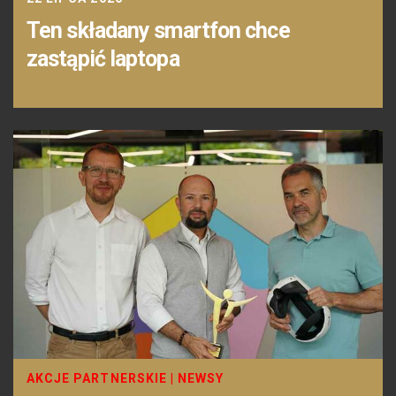
Ten składany smartfon chce
zastąpić laptopa
AKCJE PARTNERSKIE
|
NEWSY