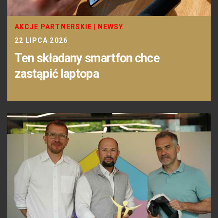
AKCJE PARTNERSKIE
|
NEWSY
22 LIPCA 2026
Ten składany smartfon chce
zastąpić laptopa