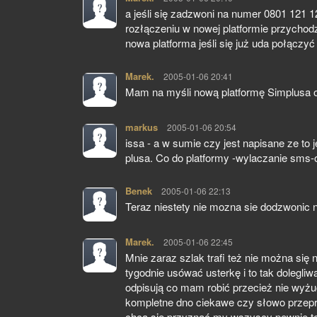
a jeśli się zadzwoni na numer 0801 121 1
rozłączeniu w nowej platformie przychodz
nowa platforma jeśli się już uda połączyć
Marek.
pisze:
2005-01-06 20:41
Mam na myśli nową platformę Simplusa 
markus
pisze:
2005-01-06 20:54
issa - a w sumie czy jest napisane ze to
plusa. Co do platformy -wylaczanie sms-
Benek
pisze:
2005-01-06 22:13
Teraz niestety nie mozna sie dodzwonic n
Marek.
pisze:
2005-01-06 22:45
Mnie zaraz szlak trafi też nie można się
tygodnie usówać usterkę i to tak dolegli
odpisują co mam robić przecież nie wyżuc
kompletne dno ciekawe czy słowo przepra
chcą się przyznać my wszyscy pewnie to