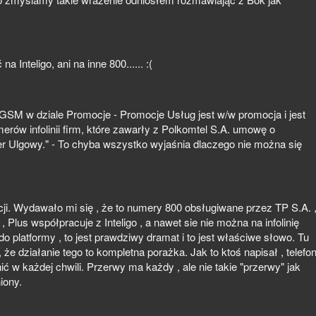
a Inteligo, ani na inne 800...... :(
 GSM w dziale Promocje - Promocje Usług jest w/w promocja i jest
rów infolinii firm, które zawarły z Polkomtel S.A. umowę o
r Ulgowy." - To chyba wszystko wyjaśnia dlaczego nie można się
cji. Wydawało mi się , że to numery 800 obsługiwane przez TP S.A. 
 Plus współpracuje z Inteligo , a nawet sie nie można na infolinię
o platformy , to jest prawdziwy dramat i to jest właściwe słowo. Tu
 , że działanie tego to kompletna porażka. Jak to ktoś napisał , telefo
ić w każdej chwili. Przerwy ma każdy , ale nie takie "przerwy" jak
iony.