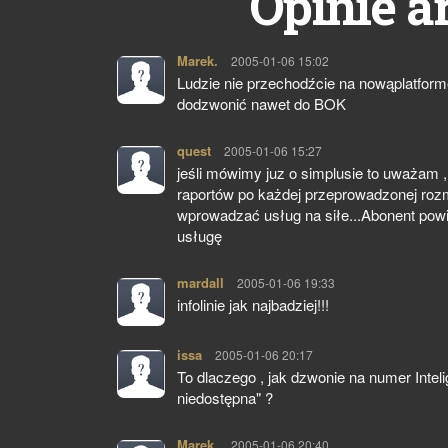
Opinie a
Marek.
pisze:
2005-01-06 15:02
Ludzie nie przechodźcie na nowąplatform
dodzwonić nawet do BOK
quest
pisze:
2005-01-06 15:27
jeśli mówimy juz o simplusie to uważam 
raportów po każdej przeprowadzonej roz
wprowadzać usług na siłe...Abonent powi
usługę
mardall
pisze:
2005-01-06 19:33
infolinie jak najbadziej!!!
issa
pisze:
2005-01-06 20:17
To dlaczego , jak dzwonie na numer Inte
niedostępna" ?
Marek.
pisze:
2005-01-06 20:40