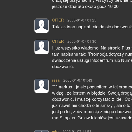
jeszcze działało około godz 16 00
CITER
pisze:
2005-01-07 01:25
Tak jak issa napisał, nie da się dodzwonić n
CITER
pisze:
2005-01-07 01:30
I już wszystko wiadomo. Na stronie Plus
tam napisane tak: "Promocja dotyczy nume
świadczenie usługi Infocentrum lub Nume
dodzwonić.
issa
pisze:
2005-01-07 01:43
***markus - ja się pogubiłem w tej promo
widzę , że jestem w błędzie. Swoją drogą ,
dodzwonić, i muszę korzystać z Idei. Co d
już nawet nie chodzi o te sms-y , ale o to
jest po to , żeby móc się z niego dodzwon
ma Simplus. Gniew klientów jest uzasadn
wlo
pisze:
2005-01-07 11:52