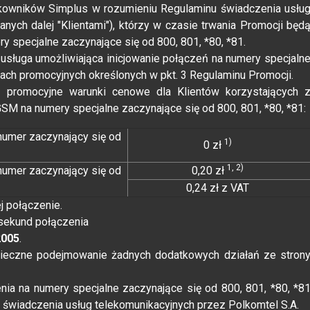
kowników Simplus w rozumieniu Regulaminu świadczenia usłu
nych dalej "Klientami"), którzy w czasie trwania Promocji będ
y specjalne zaczynające się od 800, 801, *80, *81.
 usługa umożliwiająca inicjowanie połączeń na numery specjaln
kach promocyjnych określonych w pkt. 3 Regulaminu Promocji.
 promocyjne warunki cenowe dla Klientów korzystających 
GSM na numery specjalne zaczynające się od 800, 801, *80, *81:
numer zaczynający się od
1)
0 zł
1, 2)
numer zaczynający się od
0,20 zł
0,24 zł z VAT
j połączenie.
 sekund połączenia
2005
.
onieczne podejmowanie żadnych dodatkowych działań ze stron
nia na numery specjalne zaczynające się od 800, 801, *80, *8
 świadczenia usług telekomunikacyjnych przez Polkomtel S.A.