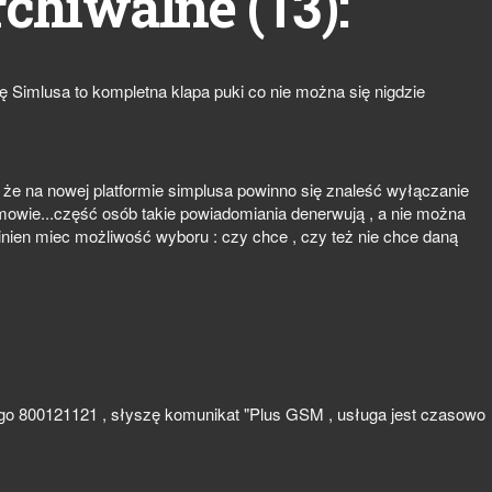
13
rchiwalne (
):
ę Simlusa to kompletna klapa puki co nie można się nigdzie
, że na nowej platformie simplusa powinno się znaleść wyłączanie
mowie...część osób takie powiadomiania denerwują , a nie można
nien miec możliwość wyboru : czy chce , czy też nie chce daną
ligo 800121121 , słyszę komunikat "Plus GSM , usługa jest czasowo