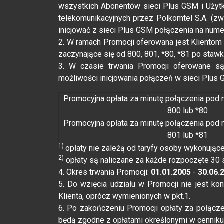
wszystkich Abonentów sieci Plus GSM i Użyt
telekomunikacyjnych przez Polkomtel S.A. (zwa
inicjować z sieci Plus GSM połączenia na numer
2. W ramach Promocji oferowana jest Klientom
zaczynające się od 800, 801, *80, *81 po staw
3. W czasie trwania Promocji oferowane są
możliwości inicjowania połączeń w sieci Plus 
Promocyjna opłata za minutę połączenia pod 
800 lub *80
Promocyjna opłata za minutę połączenia pod 
801 lub *81
1)
opłaty nie zależą od taryfy osoby wykonujące
2)
opłaty są naliczane za każde rozpoczęte 30
4. Okres trwania Promocji:
01.01.2005
-
30.06.
5. Do wzięcia udziału w Promocji nie jest k
Klienta, oprócz wymienionych w pkt.1.
6. Po zakończeniu Promocji opłaty za połącze
będą zgodne z opłatami określonymi w cenniku