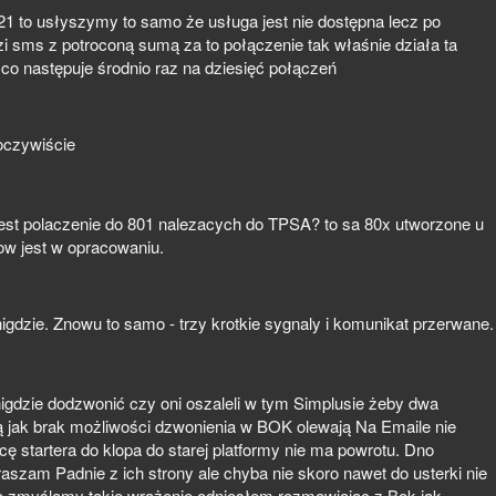
21 to usłyszymy to samo że usługa jest nie dostępna lecz po
i sms z potroconą sumą za to połączenie tak właśnie działa ta
 co następuje środnio raz na dziesięć połączeń
oczywiście
 jest polaczenie do 801 nalezacych do TPSA? to sa 80x utworzone u
ow jest w opracowaniu.
igdzie. Znowu to samo - trzy krotkie sygnaly i komunikat przerwane.
 nigdzie dodzwonić czy oni oszaleli w tym Simplusie żeby dwa
wą jak brak możliwości dzwonienia w BOK olewają Na Emaile nie
ę startera do klopa do starej platformy nie ma powrotu. Dno
szam Padnie z ich strony ale chyba nie skoro nawet do usterki nie
 zmyślamy takie wrażenie odniosłem rozmawiając z Bok jak