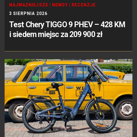
NAJWAŻNIEJSZE
|
NEWSY
|
RECENZJE
3 SIERPNIA 2026
Test Chery TIGGO 9 PHEV – 428 KM
i siedem miejsc za 209 900 zł