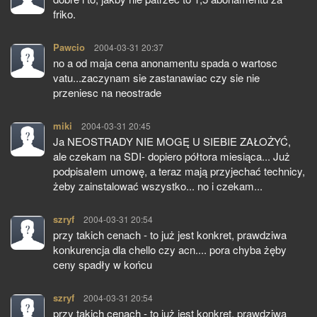
friko.
Pawcio
pisze:
2004-03-31 20:37
no a od maja cena anonamentu spada o wartosc
vatu...zaczynam sie zastanawiac czy sie nie
przeniesc na neostrade
miki
pisze:
2004-03-31 20:45
Ja NEOSTRADY NIE MOGĘ U SIEBIE ZAŁOŻYĆ,
ale czekam na SDI- dopiero półtora miesiąca... Już
podpisałem umowę, a teraz mają przyjechać technicy,
żeby zainstalować wszystko... no i czekam...
szryf
pisze:
2004-03-31 20:54
przy takich cenach - to już jest konkret, prawdziwa
konkurencja dla chello czy acn.... pora chyba żęby
ceny spadły w końcu
szryf
pisze:
2004-03-31 20:54
przy takich cenach - to już jest konkret, prawdziwa