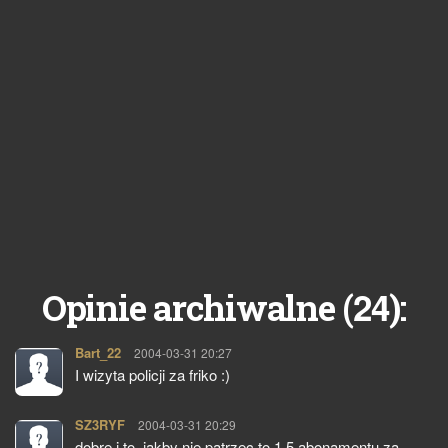
24
Opinie archiwalne (
):
Bart_22
pisze:
2004-03-31 20:27
I wizyta policji za friko :)
SZ3RYF
pisze:
2004-03-31 20:29
dobre i to, jakby nie patrzec to 1,5 abonamentu za