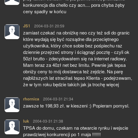
konkurencja dla chello czy acn.... pora chyba żęby
ceny spadły w końcu
JS1
pisze:
2004-03-31 20:59
zamiast czekać na obniżkę neo czy też sdi do granic
które wydają się być rozsądne dla przeciętnego
użytkownika, który chce sobie bez pośpiechu raz
dziennie przejrzeć strony i ściągnąć pocztę - czyli ok
50zł brutto - zdecydowałem się na internet radiowy.
Mam teraz za 40zł net bez limitu. Pewnie jak tepsa
obniży ceny to mój dostawca też zejdzie. Na parę
najbliższych lat straciłaś tepso Klienta - podejrzewam,
że w tym roku będzie takich jak ja trochę więcej
rhornica
pisze:
2004-03-31 21:34
zawsze te 198,93 zł. w kieszeni :) Popieram pomysl.
luk
pisze:
2004-03-31 21:38
TPSA do domu, czekam na otwarcie rynku i wejscie
prawdziwej konkurencji po 1 maja !!!!!!!