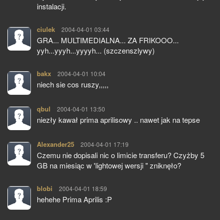
instalacji.
ciulek
pisze:
2004-04-01 03:44
GRA... MULTIMEDIALNA... ZA FRIKOOO...
yyh...yyyh...yyyyh... (szczenszlywy)
bakx
pisze:
2004-04-01 10:04
niech sie cos ruszy,,,,,
qbul
pisze:
2004-04-01 13:50
niezły kawał prima aprilisowy .. nawet jak na tepse
Alexander25
pisze:
2004-04-01 17:19
Czemu nie dopisali nic o limicie transferu? Czyżby 5
GB na miesiąc w 'lightowej wersji " zniknęło?
blobi
pisze:
2004-04-01 18:59
hehehe Prima Aprilis :P