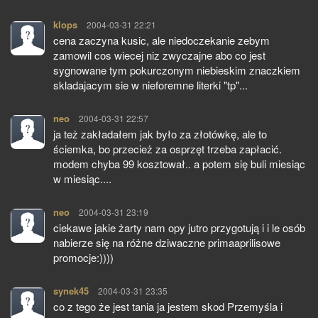
klops
pisze:
2004-03-31 22:21
cena zaczyna kusic, ale niedoczekanie zebym
zamowil cos wiecej niz zwyczajne abo co jest
sygnowane tym pokurczonym niebieskim znaczkiem
skladajacym sie w nieforemne literki "tp"...
neo
pisze:
2004-03-31 22:57
ja też zakładałem jak było za złotówkę, ale to
ściemka, bo przecież za osprzęt trzeba zapłacić.
modem chyba 99 kosztował.. a potem się buli miesiąc
w miesiąc....
neo
pisze:
2004-03-31 23:19
ciekawe jakie żarty nam opy jutro przygotują i i le osób
nabierze się na różne dziwaczne primaaprilisowe
promocje:))))
synek45
pisze:
2004-03-31 23:35
co z tego że jest tania ja jestem skod Przemyśla i