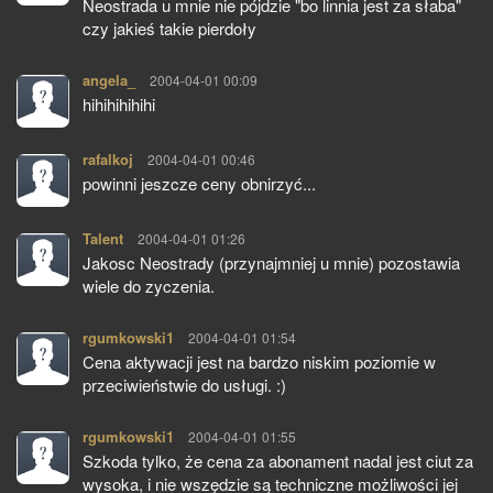
Neostrada u mnie nie pójdzie "bo linnia jest za słaba"
czy jakieś takie pierdoły
angela_
pisze:
2004-04-01 00:09
hihihihihihi
rafalkoj
pisze:
2004-04-01 00:46
powinni jeszcze ceny obnirzyć...
Talent
pisze:
2004-04-01 01:26
Jakosc Neostrady (przynajmniej u mnie) pozostawia
wiele do zyczenia.
rgumkowski1
pisze:
2004-04-01 01:54
Cena aktywacji jest na bardzo niskim poziomie w
przeciwieństwie do usługi. :)
rgumkowski1
pisze:
2004-04-01 01:55
Szkoda tylko, że cena za abonament nadal jest ciut za
wysoka, i nie wszędzie są techniczne możliwości jej