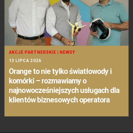
AKCJE PARTNERSKIE
|
NEWSY
13 LIPCA 2026
Orange to nie tylko światłowody i
komórki – rozmawiamy o
najnowocześniejszych usługach dla
klientów biznesowych operatora