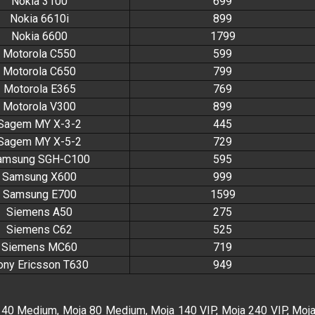
Nokia 3100
699
Nokia 6610i
899
Nokia 6600
1799
Motorola C550
599
Motorola C650
799
Motorola E365
769
Motorola V300
899
Sagem MY X-3-2
445
Sagem MY X-5-2
729
amsung SGH-C100
595
Samsung X600
999
Samsung E700
1599
Siemens A50
275
Siemens C62
525
Siemens MC60
719
ony Ericsson T630
949
 40 Medium, Moja 80 Medium, Moja 140 VIP, Moja 240 VIP, Moj