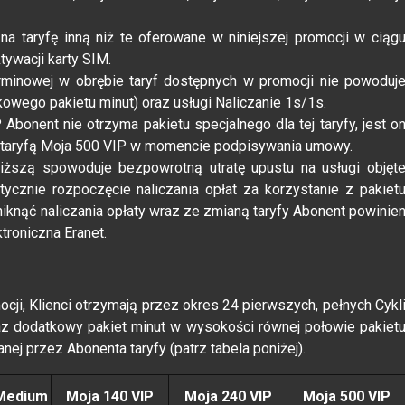
 na taryfę inną niż te oferowane w niniejszej promocji w ciąg
ywacji karty SIM.
rminowej w obrębie taryf dostępnych w promocji nie powoduj
owego pakietu minut) oraz usługi Naliczanie 1s/1s.
Abonent nie otrzyma pakietu specjalnego dla tej taryfy, jest o
z taryfą Moja 500 VIP w momencie podpisywania umowy.
niższą spowoduje bezpowrotną utratę upustu na usługi objęt
cznie rozpoczęcie naliczania opłat za korzystanie z pakiet
iknąć naliczania opłaty wraz ze zmianą taryfy Abonent powinie
roniczna Eranet.
cji, Klienci otrzymają przez okres 24 pierwszych, pełnych Cykl
z dodatkowy pakiet minut w wysokości równej połowie pakiet
j przez Abonenta taryfy (patrz tabela poniżej).
Medium
Moja 140 VIP
Moja 240 VIP
Moja 500 VIP