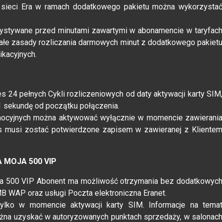
 sieci Era w ramach dodatkowego pakietu można wykorzysta
zystywane przed minutami zawartymi w abonamencie w taryfac
ałe zasady rozliczania darmowych minut z dodatkowego pakiet
kacyjnych.
 24 pełnych Cykli rozliczeniowych od daty aktywacji karty SIM
1 sekundę od początku połączenia.
omocyjnych można aktywować wyłącznie w momencie zawierani
1s musi zostać potwierdzone zapisem w zawieranej z Kliente
 MOJA 500 VIP
Moja 500 VIP Abonent ma możliwość otrzymania bez dodatkowyc
MB WAP oraz usługi Poczta elektroniczna Eranet.
ylko w momencie aktywacji karty SIM. Informacje na tema
żna uzyskać w autoryzowanych punktach sprzedaży, w salonac