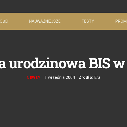
OŚCI
NAJWAŻNIEJSZE
TESTY
PROM
 urodzinowa BIS w 
1 września 2004
Żródło:
Era
NEWSY