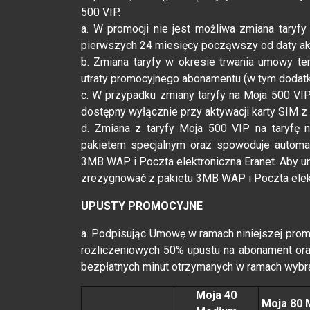
500 VIP.
a. W promocji nie jest możliwa zmiana taryfy
pierwszych 24 miesięcy począwszy od daty akt
b. Zmiana taryfy w okresie trwania umowy te
utraty promocyjnego abonamentu (w tym dodatk
c. W przypadku zmiany taryfy na Moja 500 VIP 
dostępny wyłącznie przy aktywacji karty SIM 
d. Zmiana z taryfy Moja 500 VIP na taryfę 
pakietem specjalnym oraz spowoduje automaty
3MB WAP i Poczta elektroniczna Eranet. Aby un
zrezygnować z pakietu 3MB WAP i Poczta elekt
UPUSTY PROMOCYJNE
a. Podpisując Umowę w ramach niniejszej promo
rozliczeniowych 50% upustu na abonament ora
bezpłatnych minut otrzymanych w ramach wybrane
Moja 40
Moja 80 