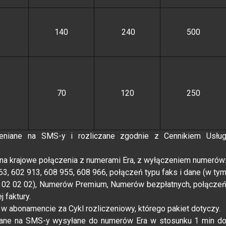
140
240
500
70
120
250
niane na SMS-y i rozliczane zgodnie z Cennikiem Usłu
na krajowe połączenia z numerami Era, z wyłączeniem numerów
3, 602 913, 608 955, 608 966, połączeń typu faks i dane (w ty
4 02 02 02), Numerów Premium, Numerów bezpłatnych, połącze
 faktury.
 w abonamencie za Cykl rozliczeniowy, którego pakiet dotyczy.
iane na SMS-y wysyłane do numerów Era w stosunku 1 min d