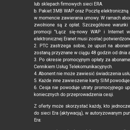
lub sklepach firmowych sieci ERA.
b. Pakiet 3MB WAP oraz Pocztę elektroniczną
w momencie zawierania umowy. W ramach abona
zwolnione są z opłat. Szczegółowe warunki 
promocji "Łącz się-nowy WAP i Internet 
elektronicznej Eranet musi zostać potwierdzo
2. PTC zastrzega sobie, że upust na abonam
zostaną przyznane w ciągu 48 godzin od dnia a
3. Po okresie promocyjnym opłaty za aboname
Cennikiem Usług Telekomunikacyjnych.
4. Abonent nie może zawiesić świadczenia usłu
5. Każde inne zawieszenie karty SIM powoduje
6. Cesja nie powoduje utraty promocyjnego u
koniecznych do przeprowadzenia cesji.
Z oferty może skorzystać każdy, kto jednocz
do sieci Era (aktywacją), w autoryzowanym pun
Era: