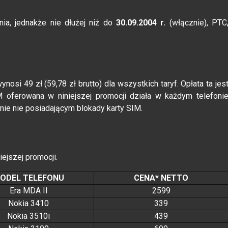
ia, jednakże nie dłużej niż do
30.09.2004 r.
(włącznie), PTC
ynosi 49 zł (59,78 zł brutto) dla wszystkich taryf. Opłata ta jes
M oferowana w niniejszej promocji działa w każdym telefoni
nie nie posiadającym blokady karty SIM.
iejszej promocji.
ODEL TELEFONU
CENA* NETTO
Era MDA II
2599
Nokia 3410
339
Nokia 3510i
439