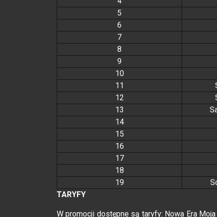
4
5
6
7
8
9
10
11
12
13
S
14
15
16
17
18
19
S
TARYFY
W promocji dostępne są taryfy: Nowa Era Moja