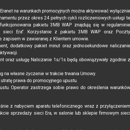
 Eranet na warunkach promocyjnych można aktywować wyłączni
mentu przez okres 24 pełnych cykli rozliczeniowych usługi t
funkcjonowania pakietu 3MB WAP znajdują się w regulamini
w sieci Era". Korzystanie z pakietu 3MB WAP oraz Poczt
ne zapisem w zawieranej z Klientem umowie.
ent, dodatkowy pakiet minut oraz jednosekundowe naliczani
ktywacji.
nt oraz usługę Naliczanie 1s/1s będą obowiązywały zgodnie 
g na własne życzenie w trakcie trwania Umowy.
 utratę prawa do promocyjnego upustu.
pustu. Operator zastrzega sobie prawo do określenia warunkó
eśnie z nabyciem aparatu telefonicznego wraz z przyłączenie
kcie sprzedaży sieci Era, w salonie lub sklepie firmowym siec