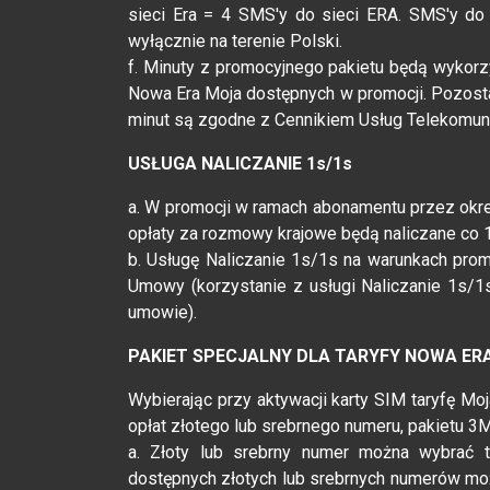
sieci Era = 4 SMS'y do sieci ERA. SMS'y do
wyłącznie na terenie Polski.
f. Minuty z promocyjnego pakietu będą wykor
Nowa Era Moja dostępnych w promocji. Pozost
minut są zgodne z Cennikiem Usług Telekomuni
USŁUGA NALICZANIE 1s/1s
a. W promocji w ramach abonamentu przez okres
opłaty za rozmowy krajowe będą naliczane co 
b. Usługę Naliczanie 1s/1s na warunkach pr
Umowy (korzystanie z usługi Naliczanie 1s/
umowie).
PAKIET SPECJALNY DLA TARYFY NOWA ERA
Wybierając przy aktywacji karty SIM taryfę 
opłat złotego lub srebrnego numeru, pakietu 3
a. Złoty lub srebrny numer można wybrać t
dostępnych złotych lub srebrnych numerów mo