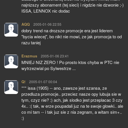
najnizszy abonament (tej sieci) i nigdzie nie dzwonie ;-)
ISSA, LENNOX nic dodac
AQQ
pisze:
2005-01-06 22:55
dobry trend na drozsze promocje era jest liderem
"bycia wiecej", bo nikt nie mowi, ze jak promocja to od
razu taniej
Erazmus
pisze:
2005-01-06 23:41
MNIEJ NIZ ZERO ! Po prosto ktos chyba w PTC nie
wytrzezwial po Sylwestrze ...
Q!
pisze:
2005-01-07 00:04
*** issa (1905) -- ano, zawsze jest szansa, ze
przedluza promocje.. przeciez nasze opy lubuja sie w
tym, czyz nie? :) ach, jak slodko jest przeplacac 3 czy
4x.. :( tak, w erze poupadali juz na te swoje glowki.. ale
co mi tam -- i tak juz sie z nia zegnam, a witam sim+..
:)