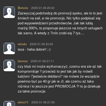
Boncio
pisze:
2005-01-06 20:43
Zazwyczaj podchodzę do promocji spoko, ale to to jest
śmiech na sali, a nie promocja. Nic tylko podpisać się
pod wypowiedziami przedmówców. Jak tak lubią
marżę 300%, to proponuje jeszcze na innych usługach
tak samo. A wtedy z 7mln zrobi się 7 tys....
windu
pisze:
2005-01-06 20:45
issa - haha dobre!! ;-)
lennox
pisze:
2005-01-06 21:11
czy ktoś mi może wytłumaczyć, czemu era sie aż tak
kompromituje ? przecież to jest tak jak by mówili
ludziom \"jesteście debilami\" nie mówie że wszędzie
powinno być po 40 gr jak w JI, ale czemu aż taka
różnica i to jeszcze jest PROMOCJA ?! to ja dziekuje
za takie promocje.
elmo11
pisze:
2005-01-06 21:59