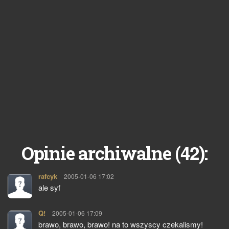
42
Opinie archiwalne (
):
rafcyk
pisze:
2005-01-06 17:02
ale syf
Q!
pisze:
2005-01-06 17:09
brawo, brawo, brawo! na to wszyscy czekalismy!