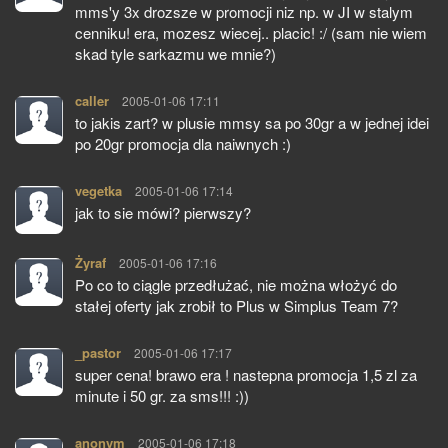
mms'y 3x drozsze w promocji niz np. w JI w stalym
cenniku! era, mozesz wiecej.. placic! :/ (sam nie wiem
skad tyle sarkazmu we mnie?)
caller
pisze:
2005-01-06 17:11
to jakis zart? w plusie mmsy sa po 30gr a w jednej idei
po 20gr promocja dla naiwnych :)
vegetka
pisze:
2005-01-06 17:14
jak to sie mówi? pierwszy?
Żyraf
pisze:
2005-01-06 17:16
Po co to ciągle przedłużać, nie można włożyć do
stałej oferty jak zrobił to Plus w Simplus Team 7?
_pastor
pisze:
2005-01-06 17:17
super cena! brawo era ! nastepna promocja 1,5 zl za
minute i 50 gr. za sms!!! :))
anonym
pisze:
2005-01-06 17:18