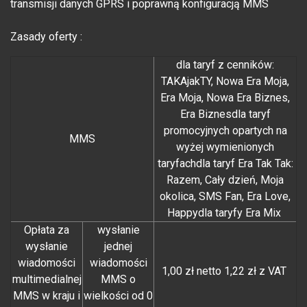
transmisji danych GPRS i poprawną konfiguracją MMS
Zasady oferty :
dla taryf z cenników:
TAKAjakTY, Nowa Era Moja,
Era Moja, Nowa Era Biznes,
Era Biznesdla taryf
promocyjnych opartych na
MMS
wyżej wymienionych
taryfachdla taryf Era Tak Tak:
Razem, Cały dzień, Moja
okolica, SMS Fan, Era Love,
Happydla taryfy Era Mix
Opłata za
wysłanie
wysłanie
jednej
wiadomości
wiadomości
1,00 zł netto 1,22 zł z VAT
multimedialnej
MMS o
MMS w kraju i
wielkości od 0