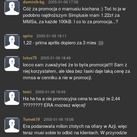
dominik-kg
pisze:
2005-01-06 17:58
Cóż za promocja o mamusiu kochana :) Toć to ja w
podobno najdroższym Simplusie mam 1.22zł za
MMSa, za każde 100kB. I co to za promocja...?
spiro
pisze:
2005-01-06 18:11
1,22 - prima aprilis dopiero za 3 mies :)))
lotus79
pisze:
2005-01-06 18:48
locco sam zuważyłeś że to była promocja!!!! Sam z
niej korzystałem, ale idea bez łaski daje taką cenę za
mmsa w cenniku a nie w promocji.
tomi
pisze:
2005-01-06 18:49
Ha ha ha a nie promocyjna cena to wciąż te 2,44
???????? ERA mozesz więcej!
Tomek19
pisze:
2005-01-06 19:06
Era podarowała milion złotych na ofiary w Azji, więc
teraz musi sobie to odbić na klientach. W przyrodzie