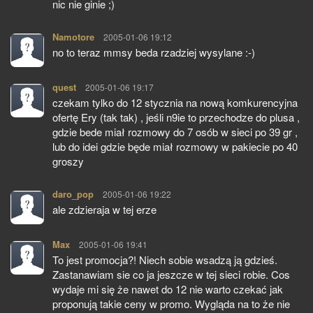
nic nie ginie ;)
Namotore
pisze:
2005-01-06 19:12
no to teraz mmsy beda rzadziej wysylane :-)
quest
pisze:
2005-01-06 19:17
czekam tylko do 12 stycznia na nową komkurencyjna
ofertę Ery (tak tak) , jeśli n9ie to przechodze do plusa ,
gdzie bede miał rozmowy do 7 osób w sieci po 39 gr ,
lub do idei gdzie będe miał rozmowy w pakiecie po 40
groszy
daro_pop
pisze:
2005-01-06 19:22
ale zdzieraja w tej erze
Max
pisze:
2005-01-06 19:41
To jest promocja?! Niech sobie wsadzą ją gdzieś.
Zastanawiam sie co ja jeszcze w tej sieci robie. Cos
wydaje mi się że nawet do 12 nie warto czekać jak
proponują takie ceny w promo. Wygląda na to że nie