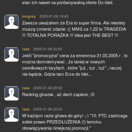
stac ich nawet na porównywalną oferte Do Ideii.
mcgrey
pisze:
2005-01-06 19:43
Zawsze uważałem że Era to super firma. Ale niestety
muszę zmienić zdanie :(( MMS za 1,22 to TRAGEDIA
!!! TOTALNA PORAŻKA !!! Idea jest THE BEST !!!
issa
pisze:
2005-01-06 20:00
Jeśłi "promocyjna" cena za emenmsa 31.03.2005 r , to
można domniemywać , że taniej w nowych
cennikowych taryfach , które "już , tuż , tuż" , raczej
nie będzie. Gdzie tam Erze do Idei...
issa
pisze:
2005-01-06 20:02
Ranking głosów , aż dech zapiera ;-D
issa
pisze:
2005-01-06 20:05
W każdym razie głowa do góry! ;-) "10. PTC zastrzega
sobie prawo PRZEDŁUŻENIA (!) terminu
obowiązywania niniejszej promocji."