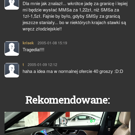
Dla mnie jak znalazł... wkrótce jadę za granicę i lepiej
mi będzie wysłać MMSa za 1,22zł, niż SMSa za
1zł-1,5zł. Fajnie by było, gdyby SMSy za granicą
jeszcze staniały... bo w niektórych krajach stawki są
wręcz złodziejskie!!
krisek
pisze:
2005-01-08 15:19
Tragedia!!!!
t
pisze:
2005-01-09 12:12
haha a idea ma w normalnej ofercie 40 groszy :D:D
Rekomendowane: