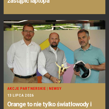
zastąpić laptopa
AKCJE PARTNERSKIE
|
NEWSY
13 LIPCA 2026
Orange to nie tylko światłowody i