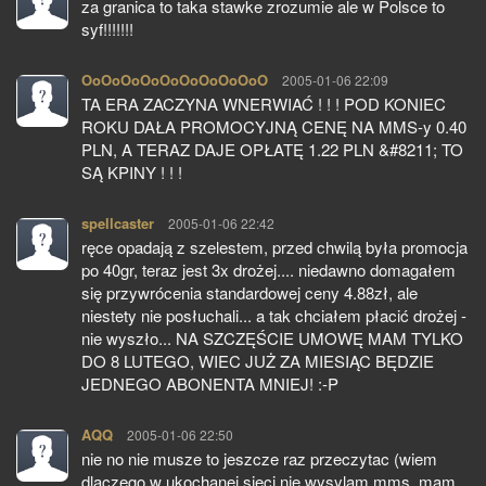
za granica to taka stawke zrozumie ale w Polsce to
syf!!!!!!!
OoOoOoOoOoOoOoOoOoO
pisze:
2005-01-06 22:09
TA ERA ZACZYNA WNERWIAĆ ! ! ! POD KONIEC
ROKU DAŁA PROMOCYJNĄ CENĘ NA MMS-y 0.40
PLN, A TERAZ DAJE OPŁATĘ 1.22 PLN &#8211; TO
SĄ KPINY ! ! !
spellcaster
pisze:
2005-01-06 22:42
ręce opadają z szelestem, przed chwilą była promocja
po 40gr, teraz jest 3x drożej.... niedawno domagałem
się przywrócenia standardowej ceny 4.88zł, ale
niestety nie posłuchali... a tak chciałem płacić drożej -
nie wyszło... NA SZCZĘŚCIE UMOWĘ MAM TYLKO
DO 8 LUTEGO, WIEC JUŻ ZA MIESIĄC BĘDZIE
JEDNEGO ABONENTA MNIEJ! :-P
AQQ
pisze:
2005-01-06 22:50
nie no nie musze to jeszcze raz przeczytac (wiem
dlaczego w ukochanej sieci nie wysylam mms, mam