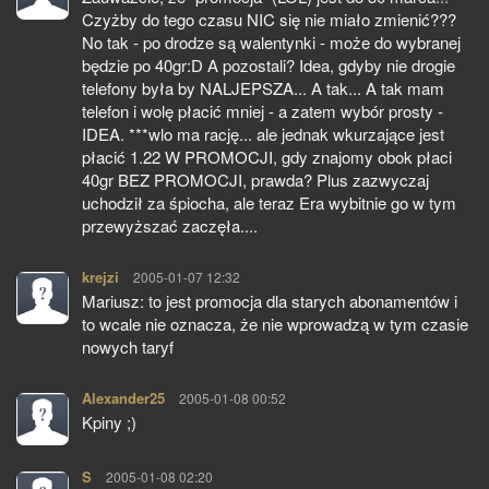
Czyżby do tego czasu NIC się nie miało zmienić???
No tak - po drodze są walentynki - może do wybranej
będzie po 40gr:D A pozostali? Idea, gdyby nie drogie
telefony była by NALJEPSZA... A tak... A tak mam
telefon i wolę płacić mniej - a zatem wybór prosty -
IDEA. ***wlo ma rację... ale jednak wkurzające jest
płacić 1.22 W PROMOCJI, gdy znajomy obok płaci
40gr BEZ PROMOCJI, prawda? Plus zazwyczaj
uchodził za śpiocha, ale teraz Era wybitnie go w tym
przewyższać zaczęła....
krejzi
pisze:
2005-01-07 12:32
Mariusz: to jest promocja dla starych abonamentów i
to wcale nie oznacza, że nie wprowadzą w tym czasie
nowych taryf
Alexander25
pisze:
2005-01-08 00:52
Kpiny ;)
S
pisze:
2005-01-08 02:20