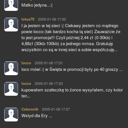
Matko jedyna...:(
lotus79
pisze:
2005-01-06 17:30
I ja jestem w tej sieci :( Ciekawy jestem co mądrego
powie locco (tak bardzo kocha tą sieć) Zauważcie że
to jest promocja!!! Czyli później 2,44 zł (0-30kb) i
4,88zł (30kb-100kb) za jednego mmsa. Gratuluję
wszystkim co są w innej sieci a sobie współczuję...
locco
pisze:
2005-01-06 17:31
loco mówi :( w Święta w promocji były po 40 groszy ...
locco
pisze:
2005-01-06 17:33
kupowałem szafeczkę to żonce wysyłałem, czy kolor
ten...
Celeronik
pisze:
2005-01-06 17:37
Wstyd dla Ery ...