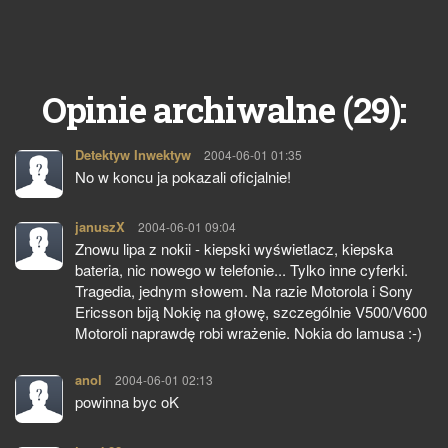
29
Opinie archiwalne (
):
Detektyw Inwektyw
pisze:
2004-06-01 01:35
No w koncu ja pokazali oficjalnie!
januszX
pisze:
2004-06-01 09:04
Znowu lipa z nokii - kiepski wyświetlacz, kiepska
bateria, nic nowego w telefonie... Tylko inne cyferki.
Tragedia, jednym słowem. Na razie Motorola i Sony
Ericsson biją Nokię na głowę, szczególnie V500/V600
Motoroli naprawdę robi wrażenie. Nokia do lamusa :-)
anol
pisze:
2004-06-01 02:13
powinna byc oK