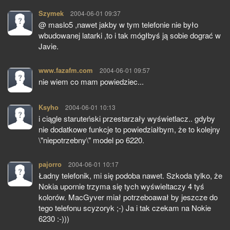
Szymek
pisze:
2004-06-01 09:37
@ maslo5 ,nawet jakby w tym telefonie nie było
wbudowanej latarki ,to i tak mógłbyś ją sobie dograć w
Javie.
www.fazafm.com
pisze:
2004-06-01 09:57
nie wiem co mam powiedziec...
Ksyho
pisze:
2004-06-01 10:13
i ciągle staruteński przestarzały wyświetlacz.. gdyby
nie dodatkowe funkcje to powiedziałbym, że to kolejny
\"niepotrzebny\" model po 6220.
pajorro
pisze:
2004-06-01 10:17
Ładny telefonik, mi się podoba nawet. Szkoda tylko, że
Nokia upornie trzyma się tych wyświeltaczy 4 tyś
kolorów. MacGyver miał potrzeboawał by jeszcze do
tego telefonu scyzoryk ;-) Ja i tak czekam na Nokie
6230 :-)))