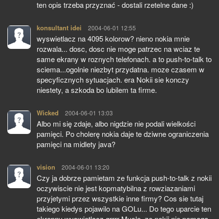
ten opis trzeba przyznać - dostali rzetelne dane :)
konsultant idei
pisze:
2004-06-01 12:55
wyswietlacz na 4095 kolorow? nieno nokia mnie
rozwala... dosc, dosc nie moge patrzec na wciaz te
same ekrany w roznych telefonach. a to push-to-talk to
sciema...ogolnie niezbyt przydatna. moze czasem w
specyficznych sytuacjach. era Nokii sie konczy
niestety, a szkoda bo lubilem ta firme.
Wicked
pisze:
2004-06-01 13:03
Albo mi się zdaje, albo nigdzie nie podali wielkości
pamięci. Po cholerę nokia daje te dziwne ograniczenia
pamięci na midlety java?
vision
pisze:
2004-06-01 13:20
Czy ja dobrze pamietam ze funkcja push-to-talk z nokii
oczywiscie nie jest kopmatybilna z rowziazaniami
przyjetymi przez wszystkie inne firmy? Cos sie tutaj
takiego kiedys pojawilo na GOLu... Do tego uparcie ten
okropny wyswietlacz grrrr Mysle, ze nokii nie pomaga