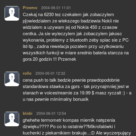
Przemo
pisze:
2004-06-01 11:01
Czekaj na 6230 tez czekalem jak zobaczylem
p[owiedzialem ze wiekszego badziewia Nokii nie
widzialem a uzywam jej od Nokia 450 z czasow
centka. Ja sie wyleczylem jak zobaczylem jakosc
wykonania, problemy z bluetooth zeby spiac sie z PC
itd itp , zadna rewelacja pozatem przy uzytkowaniu
wszystkich funkcji w miare srednio bateria starcza na
gora 20 godzin !!! Przemek
rollo
pisze:
2004-06-01 12:32
cena push to talk bedzie pewnie prawdopodobnie
standardowa stawka za gprs - tak przynajmniej jest w
stanach w voicestreamie za 19.99 $ masz ryczalt :) - a
u nas pewnie mimimalny bonusik
blobi
pisze:
2004-06-01 12:54
ghehehe termometr kompas miernik natęzenia
dzwięku???? Po co to ostatnie??Mikrofalówki i
kuchenki z piekarnikiem brakuje...:D Ale wyczerpujący