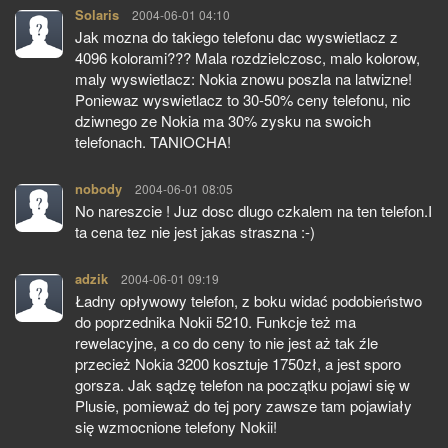
Solaris
pisze:
2004-06-01 04:10
Jak mozna do takiego telefonu dac wyswietlacz z
4096 kolorami??? Mala rozdzielczosc, malo kolorow,
maly wyswietlacz: Nokia znowu poszla na latwizne!
Poniewaz wyswietlacz to 30-50% ceny telefonu, nic
dziwnego ze Nokia ma 30% zysku na swoich
telefonach. TANIOCHA!
nobody
pisze:
2004-06-01 08:05
No nareszcie ! Juz dosc dlugo czkalem na ten telefon.I
ta cena tez nie jest jakas straszna :-)
adzik
pisze:
2004-06-01 09:19
Ładny opływowy telefon, z boku widać podobieństwo
do poprzednika Nokii 5210. Funkcje też ma
rewelacyjne, a co do ceny to nie jest aż tak źle
przecież Nokia 3200 kosztuje 1750zł, a jest sporo
gorsza. Jak sądzę telefon na początku pojawi się w
Plusie, pomieważ do tej pory zawsze tam pojawiały
się wzmocnione telefony Nokii!