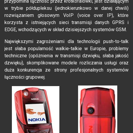
przypomina łączność przez krótkofalówki, jest działającym
w trybie półdupleksu (jednokierunkowo w danej chwili)
rozwiązaniem głosowym VoIP (voice over IP), które
korzysta z istniejących sieci transmisji danych GPRS i
EDGE, wchodzących w skład dzisiejszych systemów GSM.
Największymi zagrożeniami dla technologii push-to-talk
jest słaba popularność walkie-talkie w Europie, problemy
techniczne (opóżnienia w transmisji dzwięku, słaba jakość
dzwięku), skomplikowane modele rozliczania usługi oraz
duża konkurencja ze strony profesjonalnych systemów
łączności grupowej.