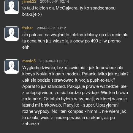
janek22
pisze:
2004-06-01 02:14
to taki telefon dla McGajvera, tylko spadochronu
brakuje ;-)
frehar
pisze:
2004-06-01 03:12
nie patrzac na wyglad to telefon idelany np dla mnie ale
ta cena huh juz widze ją u opow po 499 zl w promo
ehh
maslo5
pisze:
2004-06-01 03:33
Wyglada dziwnie, brzmi swietnie - jak to powiedziala
kiedys Nokia o innym modelu. Pytanie tylko jak dziala?
Jak sie bedzie sprawowac funkcja push-to-talk?
Aparat to juz standard. Pakuja je prawie wszedzie, ale
z autopsji wiem, ze sie bardzo przydaje. Wielkie brawa
za latarke. Ostatnio bylem w sytuacji, w ktorej wlasnie
latarki mi brakowalo. Radyjko - super. Uprzyjemni
rozne wypady. No i ten kompas - hmm... nie wiem jak
to dziala, wiec z niecierpliwoscia czekam, az go
zobacze.