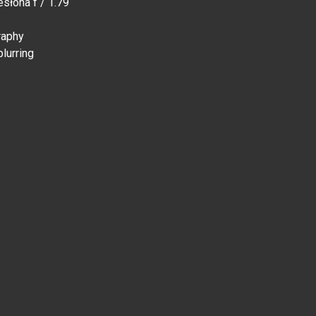
słona f / 1.79
raphy
lurring