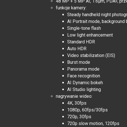
48 MP + 5 MP AI, 1.6μm, PDAF, prze
funkcje kamery:
Steady handheld night photog
AI Portrait mode, background b
Single-tone flash
Low light enhancement
Standard HDR
Auto HDR
Video stabilization (EIS)
Burst mode
Panorama mode
Face recognition
AI Dynamic bokeh
AI Studio lighting
nagrywanie wideo:
4K, 30fps
1080p, 60fps/30fps
720p, 30fps
720p slow motion, 120fps