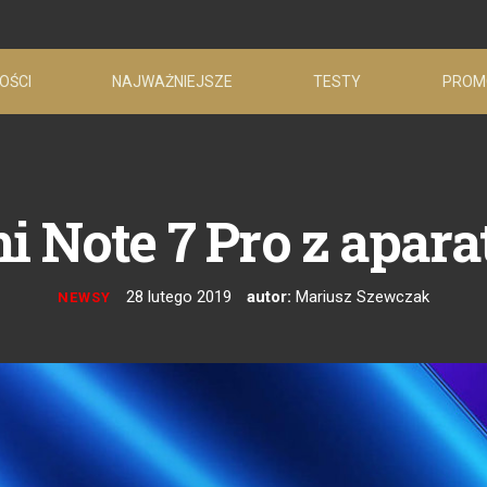
OŚCI
NAJWAŻNIEJSZE
TESTY
PROM
i Note 7 Pro z apar
28 lutego 2019
autor:
Mariusz Szewczak
NEWSY