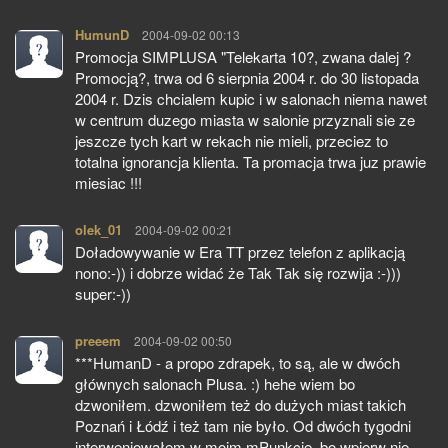
HumunD
pisze:
2004-09-02 00:13
Promocja SIMPLUSA "Telekarta 10?, zwana dalej ?
Promocją?, trwa od 6 sierpnia 2004 r. do 30 listopada
2004 r. Dzis chcialem kupic i w salonach niema nawet
w centrum duzego miasta w salonie przyznali sie ze
jeszcze tych kart w rekach nie mieli, przeciez to
totalna ignorancja klienta. Ta promacja trwa juz prawie
miesiac !!!
olek_01
pisze:
2004-09-02 00:21
Doładowywanie w Era TT przez telefon z aplikacją
nono:-)) i dobrze widać że Tak Tak się rozwija :-)))
super:-))
preeem
pisze:
2004-09-02 00:50
***HumanD - a propo zdrapek, to są, ale w dwóch
głównych salonach Plusa. :) hehe wiem bo
dzwoniłem. dzwoniłem też do dużych miast takich
Poznań i Łódź i też tam nie było. Od dwóch tygodni
interweniowałem w moim mPunkcie, bo wpierw nie