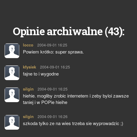
43
Opinie archiwalne (
):
locco
pisze:
2004-09-01 16:25
Powiem krótko: super sprawa.
kfysiek
pisze:
2004-09-01 16:25
fajne to i wygodne
silgin
pisze:
2004-09-01 16:25
hiehie. mogliby zrobic internetem i zeby byloi zawsze
taniej i w POPie hieihe
silgin
pisze:
2004-09-01 16:26
szkoda tylko ze na wies trzeba sie wyprowadzic ;)