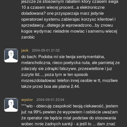
jeszcze ze stosownym rabatem ktory czasem siega
10 a czasem wiecej procent...a elektroniczne
doladowana? one przysparzaja marz jedynie
operatorowi systemu zabierajac korzysc klientowi i
sprzedawcy...dlatego je wprowadzono...by znowu
kogos wydymac nieladnie mowiac i samemu wiecej
zarobic
jack
pisze:
2004-09-01 21:02
do bach: Podoba mi sie twoja sentymentalna,
melancholiczna, nieco poetycka nuta, ale pamietaj ze
zdarzaly sie zdrapki falszywe, przeswietlone i juz
zuzyte itd..., poza tym w ten sposob
mozeszdoladowac telefon innej osobie w tt, mozliwe
takze przez boa ale platne 2.44.
wysior
pisze:
2004-09-01 23:04
***wlo - obiecuję zaspokoić twoją ciekawość, jestem
już na 99% pewien że wypowiem i osbiście uważam
że operator nie będzie miał podstaw do stosowania
wobec mnie żadnych sankji - a jeśli to ... dam znać