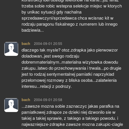
trzeba sobie robic wstepna selekcje miejsc w ktorych
by unikac sytuacji gdy nachalna
sprzedaawczyni/sprzedawca chca wcisnac kit w
rodzaju paragonu fiskalnego z numerem lub innego
badziewia...
bach
pisze:
2004-09-01 20:55
dlaczego tak mysle? otoz.zdrapka jako pierwowzor
doladowan..jest swego rodzaju
dobremmaterialnym..materialna wizytowka dowodu
zakupu..latwo do przechowywania i trwala...po drugie
jest to rodzaj sentymentalnej pamiatki naprzyklad
przelomowej rozmowy z bliska osoba...zalatwienia
interesu...relacji z podrozy.
bach
pisze:
2004-09-01 20:58
...zawsze mozna sobie zaznaczyc jakas parafka na
pamiatkowej zdrapce ze dzieki niej dzwonilo sie w
takiej a takiej sprawie, z takiego a takiego powodu. i
najwazniejsze-zdrapke zawsze mozna zakupic-ciagle