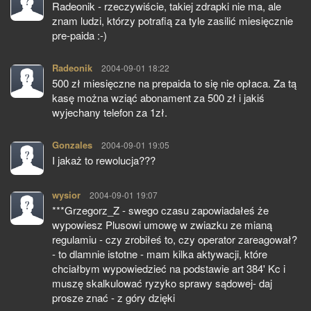
Radeonik - rzeczywiście, takiej zdrapki nie ma, ale
znam ludzi, którzy potrafią za tyle zasilić miesięcznie
pre-paida :-)
Radeonik
pisze:
2004-09-01 18:22
500 zł miesięczne na prepaida to się nie opłaca. Za tą
kasę można wziąć abonament za 500 zł i jakiś
wyjechany telefon za 1zł.
Gonzales
pisze:
2004-09-01 19:05
I jakaż to rewolucja???
wysior
pisze:
2004-09-01 19:07
***Grzegorz_Z - swego czasu zapowiadałeś że
wypowiesz Plusowi umowę w zwiazku ze mianą
regulamiu - czy zrobiłeś to, czy operator zareagował?
- to dlamnie istotne - mam kilka aktywacji, które
chciałbym wypowiedzieć na podstawie art 384' Kc i
muszę skalkulować ryzyko sprawy sądowej- daj
prosze znać - z góry dzięki