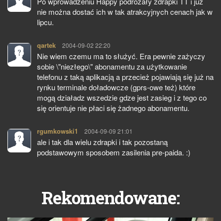
Po wprowadzeniu Happy podrożały zdrapki TT i już
nie można dostać ich w tak atrakcyjnych cenach jak w
lipcu.
qartek
pisze:
2004-09-02 22:20
Nie wiem czemu ma to służyć. Era pewnie zażyczy
sobie \"niezłego\" abonamentu za użytkowanie
telefonu z taką aplikacją a przecież pojawiają się już na
rynku terminale doładowcze (gprs-owe też) które
mogą działadz wszedzie gdze jest zasieg i z tego co
się orientuje nie płaci się żadnego abonamentu.
rgumkowski1
pisze:
2004-09-09 21:01
ale i tak dla wielu zdrapki i tak pozostaną
podstawowym sposobem zasilenia pre-paida. :)
Rekomendowane: