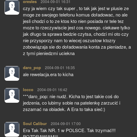
orestes
pisze:
2004-09-01 16:31
czy ja wiem czy tak super , to tak jak jest w plusie ze
moge ze swojego telefonu komus doładowac, no ale
jesli chodzi o to ze ktos kto nien posiada nr tele tez
moze to rzeczywiscie jest cos nowego. ciekawe tylko
jak długo ta sprawa bedzie czytsa, chodzi mi oto czy
nie przysporzy nam to wiecej oszustow ktozry
zobowiązaja sie do doładowania konta za pieniadze, a
z tymi pieniedzmi uciekna
daro_pop
pisze:
2004-09-01 16:35
ale rewelacja.era to kicha
locco
pisze:
2004-09-01 16:42
***daro_pop: nie nudź. Kicha to jest takie coś do
jedzenia, co lubimy sobie na patelenkę zarzucić i
zszamać na obiadek. A Era to taka sieć:)
Soul Calibur
pisze:
2004-09-01 17:00
Era Tak Tak NR. 1 w POLSCE. Tak trzymać!!!
POZDRAWIAM!!!