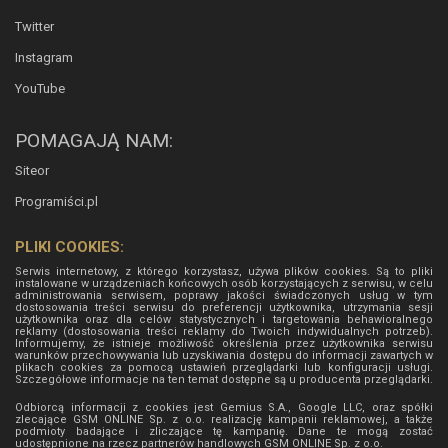
Twitter
Instagram
YouTube
POMAGAJĄ NAM:
Siteor
Programiści.pl
PLIKI COOKIES:
Serwis internetowy, z którego korzystasz, używa plików cookies. Są to pliki
instalowane w urządzeniach końcowych osób korzystających z serwisu, w celu
administrowania serwisem, poprawy jakości świadczonych usług w tym
dostosowania treści serwisu do preferencji użytkownika, utrzymania sesji
użytkownika oraz dla celów statystycznych i targetowania behawioralnego
reklamy (dostosowania treści reklamy do Twoich indywidualnych potrzeb).
Informujemy, że istnieje możliwość określenia przez użytkownika serwisu
warunków przechowywania lub uzyskiwania dostępu do informacji zawartych w
plikach cookies za pomocą ustawień przeglądarki lub konfiguracji usługi.
Szczegółowe informacje na ten temat dostępne są u producenta przeglądarki.
Odbiorcą informacji z cookies jest Gemius S.A., Google LLC, oraz spółki
zlecające GSM ONLINE Sp. z o.o. realizację kampanii reklamowej, a także
podmioty badające i zliczające tę kampanię. Dane te mogą zostać
udostępnione na rzecz partnerów handlowych
GSM ONLINE Sp. z o.o.