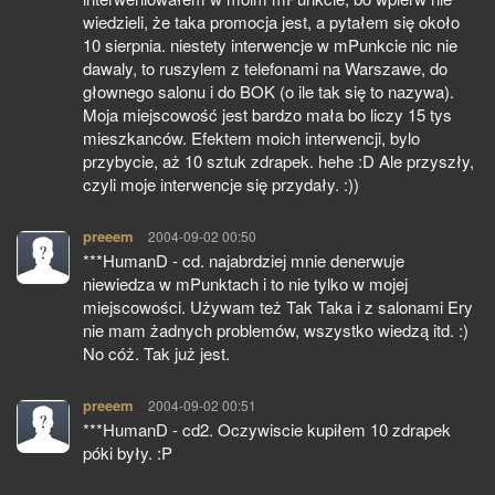
wiedzieli, że taka promocja jest, a pytałem się około
10 sierpnia. niestety interwencje w mPunkcie nic nie
dawaly, to ruszylem z telefonami na Warszawe, do
głownego salonu i do BOK (o ile tak się to nazywa).
Moja miejscowość jest bardzo mała bo liczy 15 tys
mieszkanców. Efektem moich interwencji, bylo
przybycie, aż 10 sztuk zdrapek. hehe :D Ale przyszły,
czyli moje interwencje się przydały. :))
preeem
pisze:
2004-09-02 00:50
***HumanD - cd. najabrdziej mnie denerwuje
niewiedza w mPunktach i to nie tylko w mojej
miejscowości. Używam też Tak Taka i z salonami Ery
nie mam żadnych problemów, wszystko wiedzą itd. :)
No cóż. Tak już jest.
preeem
pisze:
2004-09-02 00:51
***HumanD - cd2. Oczywiscie kupiłem 10 zdrapek
póki były. :P