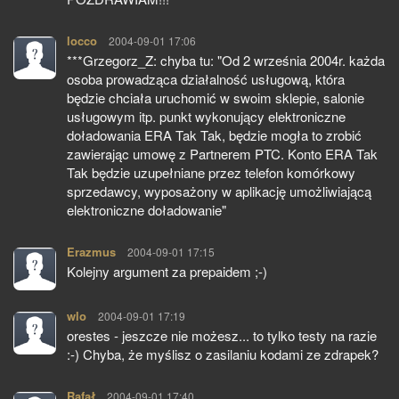
locco
pisze:
2004-09-01 17:06
***Grzegorz_Z: chyba tu: "Od 2 września 2004r. każda
osoba prowadząca działalność usługową, która
będzie chciała uruchomić w swoim sklepie, salonie
usługowym itp. punkt wykonujący elektroniczne
doładowania ERA Tak Tak, będzie mogła to zrobić
zawierając umowę z Partnerem PTC. Konto ERA Tak
Tak będzie uzupełniane przez telefon komórkowy
sprzedawcy, wyposażony w aplikację umożliwiającą
elektroniczne doładowanie"
Erazmus
pisze:
2004-09-01 17:15
Kolejny argument za prepaidem ;-)
wlo
pisze:
2004-09-01 17:19
orestes - jeszcze nie możesz... to tylko testy na razie
:-) Chyba, że myślisz o zasilaniu kodami ze zdrapek?
Rafał
pisze:
2004-09-01 17:40