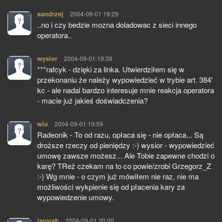
sandrzej
pisze:
2004-09-01 19:29
..no i czy bedzie mozna doladowac z sieci innego
operatora..
wysior
pisze:
2004-09-01 19:39
***rafcyk - dzięki za linka. Utwierdziłem się w
przekonaniu że należy wypowiedzieć w trybie art. 384'
kc - ale nadal bardzo interesuje mnie reakcja operatora
- macie już jakieś doświadczenia?
wlo
pisze:
2004-09-01 19:59
Radeonik - To od razu, opłaca się - nie opłaca... Są
droższe rzeczy od pieniędzy :-) wysior - wypowiedzieć
umowę zawsze możesz... Ale Tobie zapewne chodzi o
karę? TReż czekam na to co powie/zrobi Grzegorz_Z
:-) Wg mnie - o czym już mówiłem nie raz, nie ma
możliwości wykpienie się od płacenia kary za
wypowiedzenie umowy.
jargrab
pisze:
2004-09-01 20:00