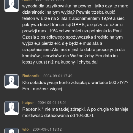
wygoda dla urzytkownika na pewno , tylko czy te małe
działalności na tym wyjdą? Pewnie trzeba kupić
telefon w Erze na 2 lata z abonamentem 19,99 a sieć
pokrywa koszt transmisji GPRS, ale przy założeniu
prowizji max. 10% od watrości uzupełnienia to Pani
Czesia z osiedlowego spożywczaka średnio na tym
wyjdzie,a pierdzielic się będzie musiała a
uzupełnianiem.Ale może jest to dobra propozycja dla
komisów , serwisów etc.Ważne żeby Era dała im
lepszy upust niż na kupony-i chyba da!
Radeonik
pisze:
2004-09-01 17:49
Kto doładowywuje konto zdrapką o wartości 500 zł???
Era - możesz więcej
haiper
pisze:
2004-09-01 18:01
Radeonik * nie ma takiej zdrapki. A po drugie to istnieje
możliwość doładowania od 10-500zł.
wlo
pisze:
2004-09-01 18:12