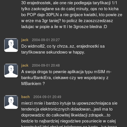
30 erajednostek, ale one nie podlegaja taryfikacji 1/1
tylko zaokraglane sa do calej minuty, ops no to kicha
bo POP daje 30PLN a nie gnijace kwiatki, kto powie ze
w erze ma 3gr taniej? to policz ile zaoszczedzasz
ladujac w popie a ile w tt i te 3grosze bledna :D
jack
pisze:
2004-09-01 20:27
Do widmo82, co ty chrza..sz, erajednostki sa
taryfikowane sekundowo w happy.
jack
pisze:
2004-09-01 20:48
A swoja droga to pewnie aplikacja typu mSIM m-
banku/BankiEra, ciekawe czy we wspolpracy z
MBankiem ?
bach
pisze:
2004-09-01 20:49
mierzi mnie i bardzo irytuje ta upowszechniajaca sie
tendencja elektronicznych doladowan...jesli ma to
doprowadzic do calkowitej likwidacji zdrapek...to
bedzie to najbardziej niegodziwe posuniecie w calej
konstrukcji idei obslugi telefonow na karte...juz teraz