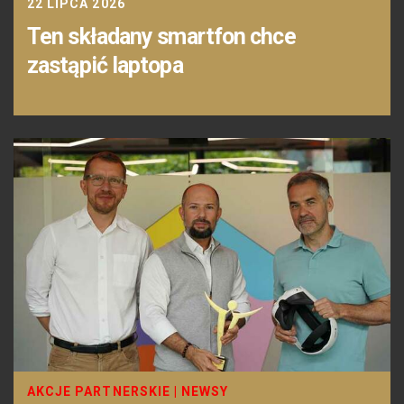
22 LIPCA 2026
Ten składany smartfon chce
zastąpić laptopa
AKCJE PARTNERSKIE
|
NEWSY