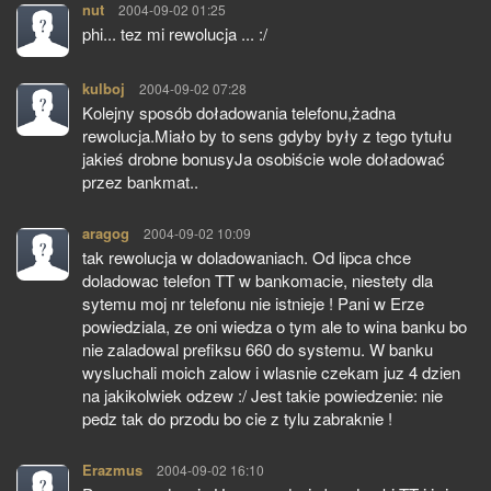
nut
pisze:
2004-09-02 01:25
phi... tez mi rewolucja ... :/
kulboj
pisze:
2004-09-02 07:28
Kolejny sposób doładowania telefonu,żadna
rewolucja.Miało by to sens gdyby były z tego tytułu
jakieś drobne bonusyJa osobiście wole doładować
przez bankmat..
aragog
pisze:
2004-09-02 10:09
tak rewolucja w doladowaniach. Od lipca chce
doladowac telefon TT w bankomacie, niestety dla
sytemu moj nr telefonu nie istnieje ! Pani w Erze
powiedziala, ze oni wiedza o tym ale to wina banku bo
nie zaladowal prefiksu 660 do systemu. W banku
wysluchali moich zalow i wlasnie czekam juz 4 dzien
na jakikolwiek odzew :/ Jest takie powiedzenie: nie
pedz tak do przodu bo cie z tylu zabraknie !
Erazmus
pisze:
2004-09-02 16:10