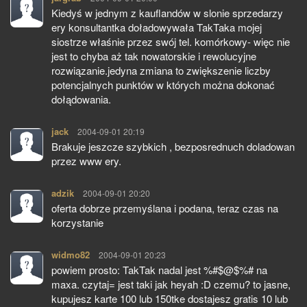
Kiedyś w jednym z kauflandów w slonie sprzedarzy
ery konsultantka doładowywała TakTaka mojej
siostrze właśnie przez swój tel. komórkowy- więc nie
jest to chyba aż tak nowatorskie i rewolucyjne
rozwiązanie.jedyna zmiana to zwiększenie liczby
potencjalnych punktów w których można dokonać
dołądowania.
jack
pisze:
2004-09-01 20:19
Brakuje jeszcze szybkich , bezposrednuch doladowan
przez www ery.
adzik
pisze:
2004-09-01 20:20
oferta dobrze przemyślana i podana, teraz czas na
korzystanie
widmo82
pisze:
2004-09-01 20:23
powiem prosto: TakTak nadal jest %#$@$%# na
maxa. czytaj= jest taki jak heyah :D czemu? to jasne,
kupujesz karte 100 lub 150tke dostajesz gratis 10 lub