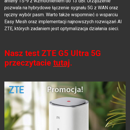
anteny TS-9 z wzmocnieniem do 13 dBi. Urządzenie
pozwala na hybrydowe łączenie sygnału 5G z WAN oraz
ręczny wybór pasm. Warto także wspomnieć o wsparciu
Easy Mesh oraz implementacji najnowszych rozwiązań AI
ZTE, których zadaniem jest optymalizacja działania sieci.
Nasz test ZTE G5 Ultra 5G
przeczytacie
tutaj
.