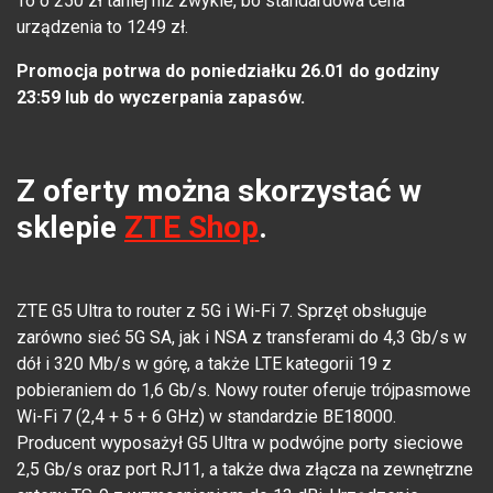
To o 250 zł taniej niż zwykle, bo standardowa cena
urządzenia to 1249 zł.
Promocja potrwa do poniedziałku 26.01 do godziny
23:59 lub do wyczerpania zapasów.
Z oferty można skorzystać w
sklepie
ZTE Shop
.
ZTE G5 Ultra to router z 5G i Wi-Fi 7. Sprzęt obsługuje
zarówno sieć 5G SA, jak i NSA z transferami do 4,3 Gb/s w
dół i 320 Mb/s w górę, a także LTE kategorii 19 z
pobieraniem do 1,6 Gb/s. Nowy router oferuje trójpasmowe
Wi-Fi 7 (2,4 + 5 + 6 GHz) w standardzie BE18000.
Producent wyposażył G5 Ultra w podwójne porty sieciowe
2,5 Gb/s oraz port RJ11, a także dwa złącza na zewnętrzne