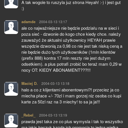
A tak wogole to ruszyla juz strona Heyah! :-) i jest gut
:)
adamde
pisze:
2004-03-13 13:17
ale co najważniejsze nie będzie podziału na w sieci i
poza sieć - dzwonie do kogo chce kiedy chce. należy
zauważyć że aktualni użytkownicy HEYAH prawie
wszędzie dzwonią za 0,98 co nie jest tak niską ceną a
nie będzie dużo tych użytkowników (1mln klientów
(prefix 888) kontra 17 mln reszty nie jest dużym
odsetkiem). a plus potrafi zrobić bo teraż mam 0,29 w
nocy OT: KIEDY ABONAMENT???!!!
Maciej D.
pisze:
2004-03-13 13:18
halo a co z klijentami abonentowymi?! przeciez ja co
miecha płace +/- 70zl i mam gorzej niz osoba co kupi
karte za 50zl raz na 3 miechy! to sa ja ja!!!
_Rebel_
pisze:
2004-03-13 13:19
prawda jest taka ze co plus wymysla i tak to wszystko
ma jakis haczyk,kazda ich promocja to jedna wielka