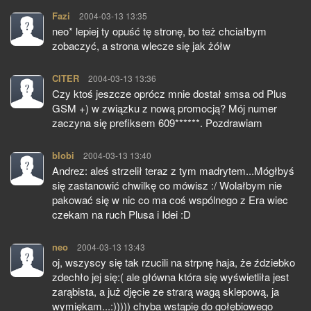
Fazi
pisze:
2004-03-13 13:35
neo* lepiej ty opuść tę stronę, bo też chciałbym
zobaczyć, a strona wlecze się jak żółw
CITER
pisze:
2004-03-13 13:36
Czy ktoś jeszcze oprócz mnie dostał smsa od Plus
GSM +) w związku z nową promocją? Mój numer
zaczyna się prefiksem 609******. Pozdrawiam
blobi
pisze:
2004-03-13 13:40
Andrez: aleś strzelił teraz z tym madrytem...Mógłbyś
się zastanowić chwilkę co mówisz :/ Wolałbym nie
pakować się w nic co ma coś wspólnego z Era wiec
czekam na ruch Plusa i Idei :D
neo
pisze:
2004-03-13 13:43
oj, wszyscy się tak rzucili na strpnę haja, że ździebko
zdechło jej się:( ale główna która się wyświetliła jest
zarąbista, a już djęcie ze strarą wagą sklepową, ja
wymiękam...:))))) chyba wstąpię do gołębiowego