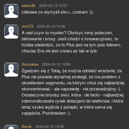
adam3k
pisze:
2004-03-13 15:07
ciekawe co wymyśli sim+, czekam :))
me123
pisze:
2004-03-13 15:08
A nad czym tu myslec? Obnizyc ceny polaczen,
taktowanie i smsy. Jesli chodzi o innowacyjnosc, to
trzeba stwierdzic, ze to Plus jest na tym polu liderem,
chociaz Era nie jest znowu az tak w tyle.
Gonzales
pisze:
2004-03-13 15:09
Zgadzam się z Tobą, że można odnieść wrażenie, że
Plus nie posiada wyraźnej strategii, że ma problem z
określeniem segmentu, na którym chce się najbardziej
skoncentrować - ale naprawdę - nie przesadzajmy :).
Ostatecznie bronisz sieci, która - de facto - najbardziej
zdemoralizowała rynek dotacjami do telefonów, i która
teraz szuka wyjścia z pułapki, w która sama się
zapędziła. Pozdrawiam :).
Darek
pisze:
2004-03-13 15:09