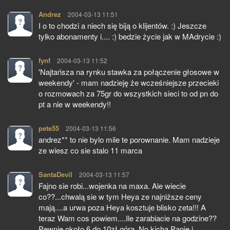
Andrez
pisze:
2004-03-13 11:51
I o to chodzi a niech się biją o klijentów. :) Jeszcze
tylko abonamenty i.... :) bedzie życie jak w MAdrycie :)
fynf
pisze:
2004-03-13 11:52
'Najtańsza na rynku stawka za połączenie głosowe w
weekendy' - mam nadzieję że wcześniejsze przecieki
o rozmowach za 75gr do wszystkich sieci to od pn do
pt a nie w weekendy!!
pete55
pisze:
2004-03-13 11:56
andrez** to nie bylo mile te porownanie. Mam nadzieje
ze wiesz co sie stalo 11 marca
SantaDevil
pisze:
2004-03-13 11:57
Fajno sie robi...wojenka na maxa. Ale wiecie
co??...chwalą sie w tym Heya ze najniższe ceny
mają....a urwa poza Heya kosztuje blisko zeta!!! A
teraz Wam cos powiem....Ile zarabiacie na godzine??
Pewnie około 6 do 10zł góra. No kicha Panie i