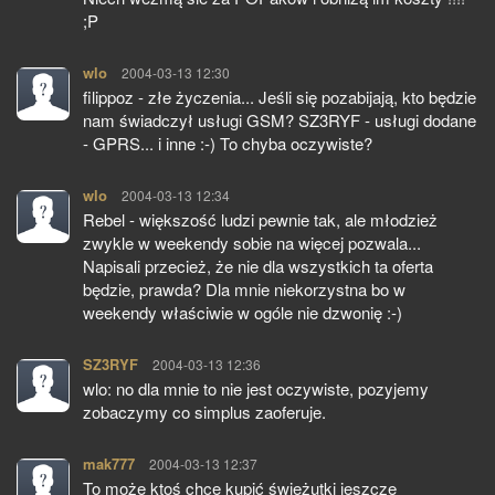
;P
wlo
pisze:
2004-03-13 12:30
filippoz - złe życzenia... Jeśli się pozabijają, kto będzie
nam świadczył usługi GSM? SZ3RYF - usługi dodane
- GPRS... i inne :-) To chyba oczywiste?
wlo
pisze:
2004-03-13 12:34
Rebel - większość ludzi pewnie tak, ale młodzież
zwykle w weekendy sobie na więcej pozwala...
Napisali przecież, że nie dla wszystkich ta oferta
będzie, prawda? Dla mnie niekorzystna bo w
weekendy właściwie w ogóle nie dzwonię :-)
SZ3RYF
pisze:
2004-03-13 12:36
wlo: no dla mnie to nie jest oczywiste, pozyjemy
zobaczymy co simplus zaoferuje.
mak777
pisze:
2004-03-13 12:37
To może ktoś chce kupić świeżutki jeszcze