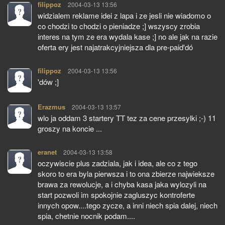
filippoz
pisze:
2004-03-13 13:56
widzialem reklame idei z lapa i ze jesli nie wiadomo o
co chodzi to chodzi o pieniadze ;] wszyscy zrobia
interes na tym ze era wydala kase ;] no ale jak na razie
oferta ery jest najatrakcyjniejsza dla pre-paid'dó
filippoz
pisze:
2004-03-13 13:56
'dów ;]
Erazmus
pisze:
2004-03-13 13:57
wlo ja oddam 3 startery TT tez za cene przesylki ;-) 11
groszy na koncie ...
eranet
pisze:
2004-03-13 13:58
oczywiscie plus zadziala, jak i idea, ale co z tego
skoro to era byla pierwsza i to ona zbierze najwieksze
brawa za rewolucje, a i chyba kasa jaka wylozyli na
start pozwoli im spokojnie zagluszyc kontroferte
innych opow....tego zycze, a inni niech spia dalej, niech
spia, chetnie nocnik podam....