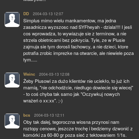
DD
pisze:
2004-03-13 12:07
Simplus mimo wielu mankamentow, ma jedna
zasadnicza wyzszosc nad SYFheyah - dziala!!!! I jesli
cos wprowadza, to wywiazuje sie z terminow, a nie
strzela obietnicami bez pokrycia. Tyle, ze w Plusie
zajmuja sie tym dorosli fachowcy, a nie dzieci, ktore
potrafia zrobic imprezke na otwarcie, ale niewiele poza
tym.....
Weinc
pisze:
2004-03-13 12:08
Żeby Plusowi za dużo klientów nie uciekło, to już ich
mamią, "nie odchodźcie, niedługo dowiecie się wiecej"
- to coś chyba tak samo jak "Oczywkuj nowych
wrażeń o xx:xx". ;-)
bcs
pisze:
2004-03-13 12:11
Oby tak dalej, tegoroczna wiosna przynosi nam
roztopy cenowe, jeszcze trochę i bedziemy dzwonić z
komórki za 60-80 gr poza sieć z tektowaniem 1/1s.