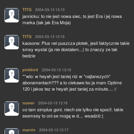
TITQ
pisze:
2004-03-13 13:13
jannicku: to nie jest nowa siec, to jest Era i jej nowa
marka (tak jak Era Moja)
TITQ
pisze:
2004-03-13 13:15
kaosone: Plus nei puszcza plotek, jesli faktycznie takie
smsy wyslal (ja nie dostalem...) to znaczy ze tak
bedzie
pinkbird
pisze:
2004-03-13 13:16
**wlo: w heyah jest taniej niz w *najtanszych*
abonamentach??? a to ciekawe bo ja mam Optime
120 i jakos tez w heyah jest taniej za minute.... :/
numer
pisze:
2004-03-13 13:16
co tam simplus goni. niech sie tylko nie spoci!. takie
esemsey to oni se mogą w d.... wsadzić:(
marvin
pisze:
2004-03-13 13:17