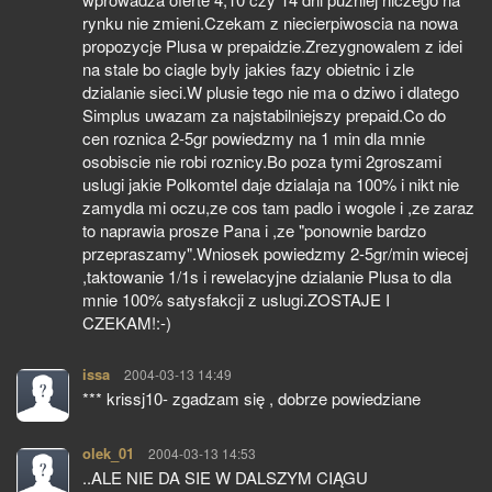
rynku nie zmieni.Czekam z niecierpiwoscia na nowa
propozycje Plusa w prepaidzie.Zrezygnowalem z idei
na stale bo ciagle byly jakies fazy obietnic i zle
dzialanie sieci.W plusie tego nie ma o dziwo i dlatego
Simplus uwazam za najstabilniejszy prepaid.Co do
cen roznica 2-5gr powiedzmy na 1 min dla mnie
osobiscie nie robi roznicy.Bo poza tymi 2groszami
uslugi jakie Polkomtel daje dzialaja na 100% i nikt nie
zamydla mi oczu,ze cos tam padlo i wogole i ,ze zaraz
to naprawia prosze Pana i ,ze "ponownie bardzo
przepraszamy".Wniosek powiedzmy 2-5gr/min wiecej
,taktowanie 1/1s i rewelacyjne dzialanie Plusa to dla
mnie 100% satysfakcji z uslugi.ZOSTAJE I
CZEKAM!:-)
issa
pisze:
2004-03-13 14:49
*** krissj10- zgadzam się , dobrze powiedziane
olek_01
pisze:
2004-03-13 14:53
..ALE NIE DA SIE W DALSZYM CIĄGU