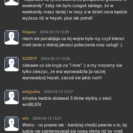
weekendy'' żeby nie było czegoś takiego, że w
weekendy masz taniej i w nocy a w dzień cena będzie
wyższa niż w heyah, plus tak potrafi
filippoz
pisze:
2004-03-13 12:25
niech sie pozabijaja na tej wojne byle my czyli klienci
mieli tanie o dobrej jakosci polaczenia oraz uslugi! ;)
SZ3RYF
pisze:
2004-03-13 12:26
ciekawe co sie kryje za "i inne" :) a my mozemy sie
tylko cieszyc, ze era wprowadzila [a raczej
wprowadza] heyah, zaczal sie jakis ruch!
antyjudea
pisze:
2004-03-13 12:27
simplus bedzie dodawał 5 litrów etyliny z sieci
wróBLEN
wlo
pisze:
2004-03-13 12:27
Weinc - no prawie tak - bardziej chodzi pewnie o to, by
ludzie nie zainteresowali się nową ofertą niż by mieli