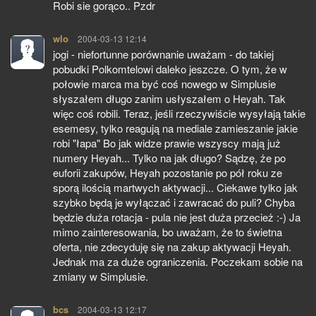
Robi sie gorąco.. Pzdr
wlo
pisze:
2004-03-13 12:14
jogi - niefortunne porównanie uważam - do takiej
pobudki Polkomtelowi daleko jeszcze. O tym, że w
połowie marca ma być coś nowego w Simplusie
słyszałem długo zanim usłyszałem o Heyah. Tak
więc coś robili. Teraz, jeśli rzeczywiście wysyłają takie
esemesy, tylko reagują na mediale zamieszanie jakie
robi "łapa" Bo jak widze prawie wszyscy mają już
numery Heyah... Tylko na jak długo? Sądzę, że po
euforii zakupów, Heyah pozostanie po pół roku ze
sporą ilością martwych aktywacji... Ciekawe tylko jak
szybko będą je wyłączać i zawracać do puli? Chyba
będzie duża rotacja - pula nie jest duża przecież :-) Ja
mimo zainteresowania, bo uważam, że to świetna
oferta, nie zdecyduję się na zakup aktywacji Heyah.
Jednak ma za duże ograniczenia. Poczekam sobie na
zmiany w Simplusie.
bcs
pisze:
2004-03-13 12:17