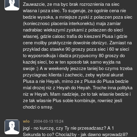
Zauwazcie, ze ma byc brak rozroznienia na siec
wlasna i poza siec. To sugeruje, ze ogolnie cena nie
bedzie wysoka, a mniejsze zyski z polaczen poza siec
(koniecznosc placenia interkonektu) maja zamiar
nadrabiac wiekszymi zyskami z polaczen do sieci
wlasnej, gdzie calosc trafia do kieszeni Plusa i gdzie
cene moliby praktycznie dowolnie obnizyc. Zamiast na
przyklad dac stawke 90 groszy poza siec i 60 w sieci
to wyposrodkuja i dadza przypuscmy 80 groszy do
kazdej sieci, bo w ten sposob tak samo wyjda na
swoje :) A w weekendy jeszcze taniej bo czyms trzeba
przyciagnac klienta i zachecic, zeby wybral akurat
Plusa a nie Heyah, mimo ze z Plusa do Plusa bedzie
mial drozej niz z Heyah do Heyah. Troche inna polityka
niz w Heyah. Mam nadzieje, ze to tak wlasnie bedzie i
ze tak wlasnie Plus sobie kombinuje, rowniez jesli
chodzi o smsy.
wlo
pisze:
2004-03-13 15:24
jogi - no kurczę, czy Ty nie przesadzasz? A 1
Sekunda to co? Chociażby - jak dawno wprowadzili?