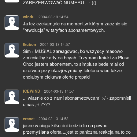
ZAREZERWOWAĆ NUMERU....:-(((
windu
pisze:
2004-03-13 14:54
Ja też czekam,ale na moment,w którym zacznie sie
"rewolucja" w taryfach abonamentowych.
tkubon
pisze:
2004-03-13 14:57
Sim+ MUSIAL zareagowac, bo wszyscy masowo
zmienialiby karty na heyah. Trzymam kciuki za Plusa.
Choc jestem abonentem, to simplusa bede mial od
czerwca przy okazji wymiany telefonu wiec takze
chcialbym ciekawa oferte prepaid
ICEWIND
pisze:
2004-03-13 14:57
... wlasnie co z nami abonametowcami :-/ - zapomnieli
o nas ;-/ ????
eranet
pisze:
2004-03-13 14:58
jasne w ciagu kilku dni bedzie to na pewno
przemyślana oferta....jest to paniczna reakcja na to co