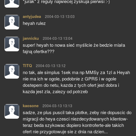
*jurak* z reguly najwiecej zyskuja pierwsi :-)
antyjudea
pisze:
2004-03-13 13:03
heyah rulez
jannicku
pisze:
2004-03-13 13:04
super! heyah to nowa sieć myślicie że bedzie miała
fajną ofertke???
TITQ
pisze:
2004-03-13 13:12
no tak, ale simplus 1sek ma np MMSy za 1zl a Heyah
nie ma ich w ogole, podobnie z GPRS i w ogole
dostepem do netu, kazda z tych ofert jest dobra i
kazda jest zla, zalezy od potrzeb
kaosone
pisze:
2004-03-13 13:13
sadze, ze plus puscil taka plotke, zeby nie dopuscic do
migracji do heya czesci niezdecydowanych klientow-
teraz beda szykowac dopiero kontroferte-ale takich
ofert nie przygotowuje sie z dnia na dzien...