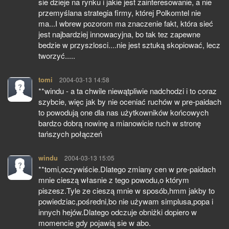
sie dzieje na rynku i jakie jest zainteresowanie, a nie
przemyślana strategia firmy, której Polkomtel nie
ma...I wbrew pozorom ma znaczenie fakt, która sieć
jest najbardziej innowacyjna, bo tak tez zapewne
bedzie w przyszlosci....nie jest sztuką skopiować, lecz
tworzyć.....
tomi
pisze:
2004-03-13 14:58
**windu - a ta chwile niewątpliwie nadchodzi i to coraz
szybcie, więc jak by nie oceniać ruchów w pre-paidach
to powodują one dla nas użytkowników końcowych
bardzo dobrą nowinę a mianowicie ruch w stronę
tańszych połączeń
windu
pisze:
2004-03-13 15:05
**tomi,oczywiście.Dlatego zmiany cen w pre-paidach
mnie cieszą własnie z tego powodu,o którym
piszesz.Tyle ze cieszą mnie w sposób,hmm jakby to
powiedziac,pośredni,bo nie używam simplusa,popa i
innych hejów.Dlatego odczuje obniżki dopiero w
momencie gdy pojawią sie w abo.