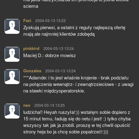
sciema
Fazi
pisze:
2004-03-13 13:22
Zyskują pierwsi, a ostatni z reguły najlepszą ofertę
mają ale najmniej klientów zdobędą
pinkbird
pisze:
2004-03-13 13:24
Maciej D.: dobrze mowisz
Gonzales
pisze:
2004-03-13 13:24
***Adamde: i to jest właśnie krojenie - brak podziału
na połączenia wewnątrz- i zewnątrzsieciowe - z uwagi
na stawki międzyoperatorskie.
neo
pisze:
2004-03-13 13:25
ludzicha!! Heyah ruszyła!:)) wstałęm sobie dopiero z
15 minut temu, ładuję się do netu i jest! :) tylko chyba
wszyscy tak jak ja zrobili. proszę w tej chwili opuścić
strony heja bo ja chcę sobie popatrzeć!:)))