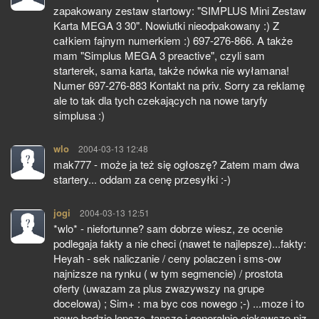
zapakowany zestaw startowy: "SIMPLUS Mini Zestaw
Karta MEGA 3 30". Nowiutki nieodpakowany :) Z
całkiem fajnym numerkiem :) 697-276-866. A także
mam "Simplus MEGA 3 preactive", czyli sam
starterek, sama karta, także nówka nie wyłamana!
Numer 697-276-883 Kontakt na priv. Sorry za reklamę
ale to tak dla tych czekających na nowe taryfy
simplusa :)
wlo
pisze:
2004-03-13 12:48
mak777 - może ja też się ogłoszę? Zatem mam dwa
startery... oddam za cenę przesyłki :-)
jogi
pisze:
2004-03-13 12:51
*wlo* - niefortunne? sam dobrze wiesz, ze ocenie
podlegaja fakty a nie checi (nawet te najlepsze)...fakty:
Heyah - sek naliczanie / ceny polaczen i sms-ow
najnizsze na rynku ( w tym segmencie) / prostota
oferty (uwazam za plus zwazywszy na grupe
docelowa) ; Sim+ : ma byc cos nowego ;-) ...moze i to
nowe bedzie lepsze, tansze i generalnie ciekawsze niz