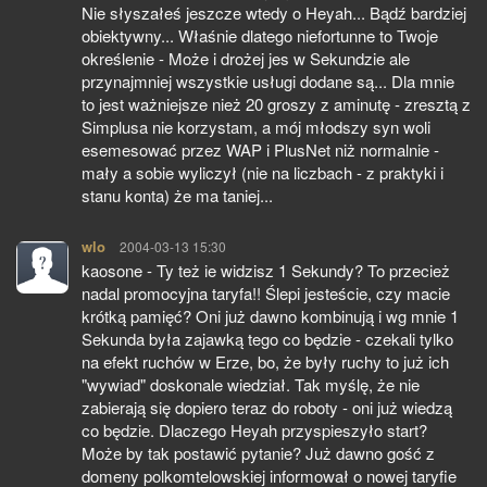
Nie słyszałeś jeszcze wtedy o Heyah... Bądź bardziej
obiektywny... Właśnie dlatego niefortunne to Twoje
określenie - Może i drożej jes w Sekundzie ale
przynajmniej wszystkie usługi dodane są... Dla mnie
to jest ważniejsze nież 20 groszy z aminutę - zresztą z
Simplusa nie korzystam, a mój młodszy syn woli
esemesować przez WAP i PlusNet niż normalnie -
mały a sobie wyliczył (nie na liczbach - z praktyki i
stanu konta) że ma taniej...
wlo
pisze:
2004-03-13 15:30
kaosone - Ty też ie widzisz 1 Sekundy? To przecież
nadal promocyjna taryfa!! Ślepi jesteście, czy macie
krótką pamięć? Oni już dawno kombinują i wg mnie 1
Sekunda była zajawką tego co będzie - czekali tylko
na efekt ruchów w Erze, bo, że były ruchy to już ich
"wywiad" doskonale wiedział. Tak myślę, że nie
zabierają się dopiero teraz do roboty - oni już wiedzą
co będzie. Dlaczego Heyah przyspieszyło start?
Może by tak postawić pytanie? Już dawno gość z
domeny polkomtelowskiej informował o nowej taryfie