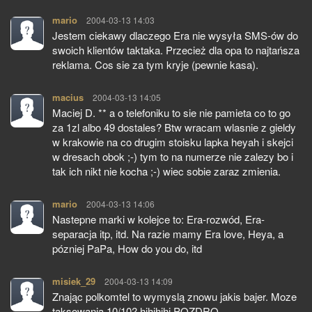
mario
pisze:
2004-03-13 14:03
Jestem ciekawy dlaczego Era nie wysyła SMS-ów do
swoich klientów taktaka. Przecież dla opa to najtańsza
reklama. Cos sie za tym kryje (pewnie kasa).
macius
pisze:
2004-03-13 14:05
Maciej D. ** a o telefoniku to sie nie pamieta co to go
za 1zl albo 49 dostales? Btw wracam wlasnie z gieldy
w krakowie na co drugim stoisku lapka heyah i skejci
w dresach obok ;-) tym to na numerze nie zalezy bo i
tak ich nikt nie kocha ;-) wiec sobie zaraz zmienia.
mario
pisze:
2004-03-13 14:06
Nastepne marki w kolejce to: Era-rozwód, Era-
separacja itp, itd. Na razie mamy Era love, Heya, a
pózniej PaPa, How do you do, itd
misiek_29
pisze:
2004-03-13 14:09
Znając polkomtel to wymyslą znowu jakis bajer. Moze
taksowania 10/10? hihihihi POZDRO