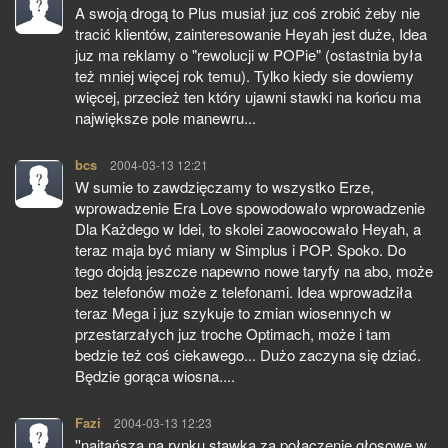
A swoją drogą to Plus musiał juz coś zrobić żeby nie
tracić klientów, zainteresowanie Heyah jest duże, Idea
juz ma reklamy o "rewolucji w POPie" (ostastnia była
też mniej więcej rok temu). Tylko kiedy sie dowiemy
więcej, przecież ten który ujawni stawki na końcu ma
największe pole manewru...
bcs
pisze:
2004-03-13 12:21
W sumie to zawdzięczamy to wszystko Erze,
wprowadzenie Era Love spowodowało wprowadzenie
Dla Każdego w Idei, to skolei zaowocowało Heyah, a
teraz maja być miany w Simplus i POP. Spoko. Do
tego dojdą jeszcze napewno nowe taryfy na abo, może
bez telefonów może z telefonami. Idea wprowadziła
teraz Mega i juz szykuje to zmian wiosennych w
przestarzałych juz troche Optimach, może i tam
bedzie też coś ciekawego... Dużo zaczyna się dziać.
Będzie gorąca wiosna....
Fazi
pisze:
2004-03-13 12:23
''najtańsza na rynku stawka za połączenie głosowe w