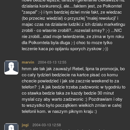
dzialania konkurencji, ale....faktem jest, ze Polkomtel
"zaspal" :-) i tym bardziej dziwi mnie fakt, ze wiedzac
(bo przeciez wiedzial) o przyszlej "malej rewolucji' i
majac czas na dzialanie ludziki z ich dzialu marketingu
zrobili - co wlasnie zrobili?...rozeslali smsy? ;-) ...NIC
nie zrobili...stad moje twierdzenie, ze zima w tym roku
dla Polkomtela byla dluga ;-) choc to moze tylko
leczenie kaca po opijaniu sporych zyskow ;-))
marvin
pisze:
2004-03-13 12:55
hmm ale tak jak zauważyl Rebel, lipna ta promocja, bo
co cały tydzień bedziecie na kartce pisać co komu
chcecie powiedzieć i jak sie zacznie weekend to za
telefon? :) A jak bedzie trzeba zadzwonic w tygodniu to
co stawka bedzie taka ze kazdy bedzie 30 minut
myslal czy aby warto zadzwonic :) Pozdrawiam i oby
to wszystko było początkiem wielkich zmian w całej
telefonii kom. w naszym piknym kraju :)
jogi
pisze:
2004-03-13 12:58