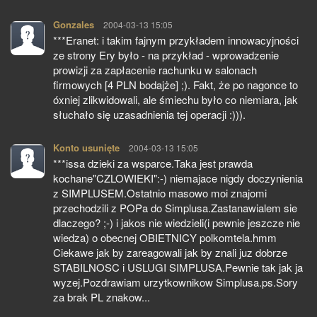
Gonzales
pisze:
2004-03-13 15:05
***Eranet: i takim fajnym przykładem innowacyjności
ze strony Ery było - na przykład - wprowadzenie
prowizji za zapłacenie rachunku w salonach
firmowych [4 PLN bodajże] ;). Fakt, że po nagonce to
óxniej zlikwidowali, ale śmiechu było co niemiara, jak
słuchało się uzasadnienia tej operacji :))).
Konto usunięte
pisze:
2004-03-13 15:05
***issa dzieki za wsparce.Taka jest prawda
kochane"CZLOWIEKI":-) niemajace nigdy doczynienia
z SIMPLUSEM.Ostatnio masowo moi znajomi
przechodzili z POPa do Simplusa.Zastanawialem sie
dlaczego? ;-) i jakos nie wiedzieli(i pewnie jeszcze nie
wiedza) o obecnej OBIETNICY polkomtela.hmm
Ciekawe jak by zareagowali jak by znali juz dobrze
STABILNOSC i USLUGI SIMPLUSA.Pewnie tak jak ja
wyzej.Pozdrawiam urzytkownikow Simplusa.ps.Sory
za brak PL znakow...