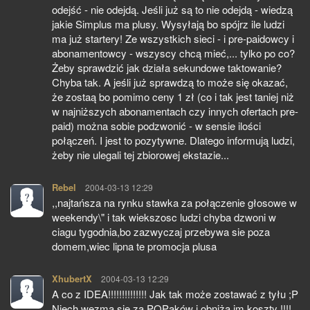
odejść - nie odejdą. Jeśli już są to nie odejdą - wiedzą
jakie Simplus ma plusy. Wysyłają bo spójrz ile ludzi
ma już startery! Ze wszystkich sieci - i pre-paidowcy i
abonamentowcy - wszyscy chcą mieć,... tylko po co?
Żeby sprawdzić jak działa sekundowe taktowanie?
Chyba tak. A jeśli już sprawdzą to może się okazać,
że zostaą bo pomimo ceny 1 zł (co i tak jest taniej niż
w najniższych abonamentach czy innych ofertach pre-
paid) można sobie podzwonić - w sensie ilości
połączeń. I jest to pozytywne. Dlatego informują ludzi,
żeby nie ulegali tej zbiorowej ekstazie...
Rebel
pisze:
2004-03-13 12:29
,,najtańsza na rynku stawka za połączenie głosowe w
weekendy\" i tak wiekszosc ludzi chyba dzwoni w
ciagu tygodnia,bo zazwyczaj przebywa sie poza
domem,wiec lipna te promocja plusa
XhubertX
pisze:
2004-03-13 12:29
A co z IDEA!!!!!!!!!!!!!! Jak tak może zostawać z tyłu ;P
Niech wezmą sie za POPaków i obniżą im koszty !!!!