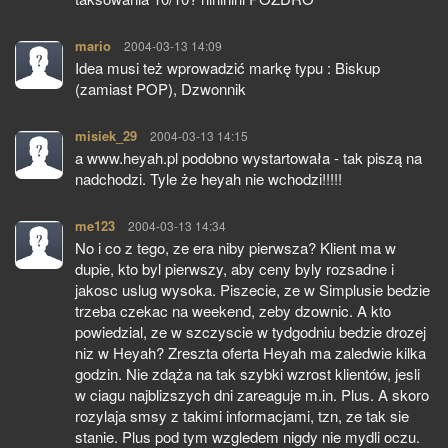
mario
pisze:
2004-03-13 14:09
Idea musi też wprowadzić markę typu : Biskup
(zamiast POP), Dzwonnik
misiek_29
pisze:
2004-03-13 14:15
a www.heyah.pl podobno wystartowała - tak piszą na
nadchodzi. Tyle że heyah nie wchodzi!!!!!
me123
pisze:
2004-03-13 14:34
No i co z tego, ze era niby pierwsza? Klient ma w
dupie, kto byl pierwszy, aby ceny byly rozsadne i
jakosc uslug wysoka. Piszecie, ze w Simplusie bedzie
trzeba czekac na weekend, zeby dzownic. A kto
powiedzial, ze w szczyscie w tydgodniu bedzie drozej
niz w Heyah? Zreszta oferta Heyah ma zaledwie kilka
godzin. Nie zdąża na tak szybki wzrost klientów, jesli
w ciagu najblizszych dni zareaguje m.in. Plus. A skoro
rozylaja smsy z takimi informacjami, tzn, ze tak sie
stanie. Plus pod tym wzgledem nigdy nie mydli oczu.