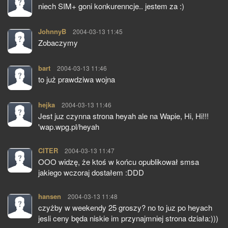
niech SIM+ goni konkurenncje.. jestem za :)
JohnnyB
pisze:
2004-03-13 11:45
Zobaczymy
bart
pisze:
2004-03-13 11:46
to już prawdziwa wojna
hejka
pisze:
2004-03-13 11:46
Jest juz czynna strona heyah ale na Wapie, Hi, Hi!!!
'wap.wpg.pl/heyah
CITER
pisze:
2004-03-13 11:47
OOO widzę, że ktoś w końcu opublikował smsa
jakiego wczoraj dostałem :DDD
hansen
pisze:
2004-03-13 11:48
czyżby w weekendy 25 groszy? no to juz po heyach
jesli ceny będa niskie im przynajmniej strona działa:)))