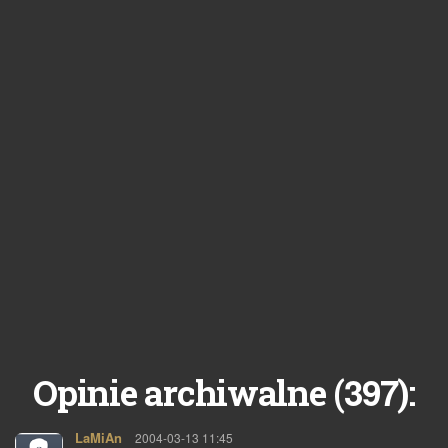
397
Opinie archiwalne (
):
LaMiAn
pisze:
2004-03-13 11:45