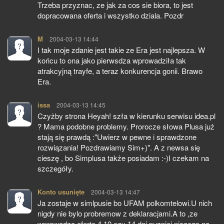
Trzeba przyznac, ze jak za cos sie biora, to jest
dopracowana oferta i wszystko dziala. Pozdr
M
pisze:
2004-03-13 14:44
I tak moje zdanie jest takie ze Era jest najlepsza. W
końcu to ona jako pierwsdza wprowadziła tak
atrakcyjną trayfe, a teraz konkurencja gonii. Brawo
Era.
issa
pisze:
2004-03-13 14:45
Czyżby strona Heyah! szła w kierunku serwisu idea.pl
? Mama podobne problemy. Prorocze słowa Plusa już
stają się prawdą :"Uwierz w pewne i sprawdzone
rozwiązania! Pozdrawiamy Sim+)". A z newsa się
cieszę , bo Simplusa także posiadam :-)I czekam na
szczegóły.
Konto usunięte
pisze:
2004-03-13 14:47
Ja zostaje w simlpusie bo UFAM polkomtelowi.U nich
nigdy nie bylo probremow z deklaracjami.A to ,ze
wprowadza oferte 4,10 czy 14 dni puzniej niczego na