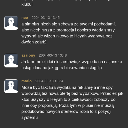
klubu!
neo
pisze:
2004-03-13 13:45
a simplus niech się schowa ze swoimi pochodami,
albo niech rusza z promocja i dopiero wtedy smsy
wysyła! ale wizerunkowo to Heyah wygrywa bez
dwóch zdań:)
szalony
pisze:
2004-03-13 13:48
Ja tam mojej idei nie zostawie,z wzgledu na najtansze
uslugi dodane jak gprs blokowanie uslug itp
mario
pisze:
2004-03-13 13:54
Moze byc tak: Era wydała na reklamę a inne opy
wprowdzą tez nowa ofertę bez wydatków. Przecież jak
ktoś usłyszy o Heyah to z ciekawości zobaczy co
inne opy proponują. Poza tym w plusie nie muszą
produkować nowych sterterów robia to z pozycji
systemu