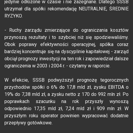
jedynie odłożone w czasie i nie zażegnane. Dlatego SSSB
utrzymał dla spółki rekomendację NEUTRALNIE, ŚREDNIE
RYZYKO.
- Ruchy zarządu zmierzające do ograniczania kosztów
przynoszą rezultaty i to szybciej niż się spodziewaliśmy.
Obok poprawy efektywności operacyjnej, spółka coraz
bardziej koncentruje się na dyscyplinie kapitałowej - zarząd
obciął prognozy inwestycji na ten rok i zapowiedział dalsze
ograniczenia w 2003 i 2004 r. - czytamy w raporcie.
W efekcie, SSSB podwyższył prognozę tegorocznych
przychodów spółki o 6% do 17,8 mld zł, zysku EBITDA o
19% do 7,38 mld zł, a zysku netto z 170 do 992 mln zł. Po
poprawkach szacunku na rok przyszły wynoszą
odpowiednio 17,35 mld zł, 7,24 mld zł i 909 mln zł. W
przyszłym roku operator powinien wypracować dodatnie
przepływy gotówkowe.