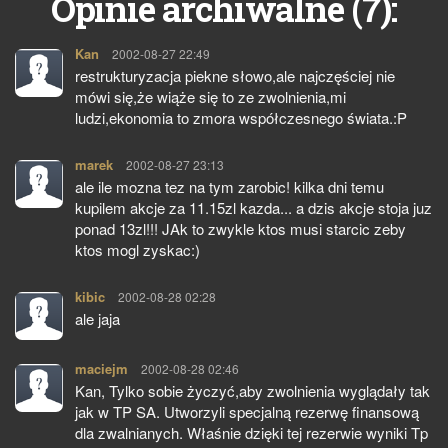
7
Opinie archiwalne (
):
Kan
pisze:
2002-08-27 22:49
restrukturyzacja piekne słowo,ale najczęściej nie
mówi się,że wiąże się to ze zwolnienia,mi
ludzi,ekonomia to zmora współczesnego świata.:P
marek
pisze:
2002-08-27 23:13
ale ile mozna tez na tym zarobic! kilka dni temu
kupilem akcje za 11.15zl kazda... a dzis akcje stoja juz
ponad 13zl!!! JAk to zwykle ktos musi starcic zeby
ktos mogl zyskac:)
kibic
pisze:
2002-08-28 02:28
ale jaja
maciejm
pisze:
2002-08-28 02:46
Kan, Tylko sobie życzyć,aby zwolnienia wyglądały tak
jak w TP SA. Utworzyli specjalną rezerwę finansową
dla zwalnianych. Właśnie dzięki tej rezerwie wyniki Tp