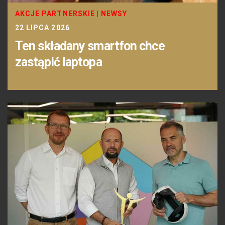
AKCJE PARTNERSKIE
|
NEWSY
22 LIPCA 2026
Ten składany smartfon chce
zastąpić laptopa