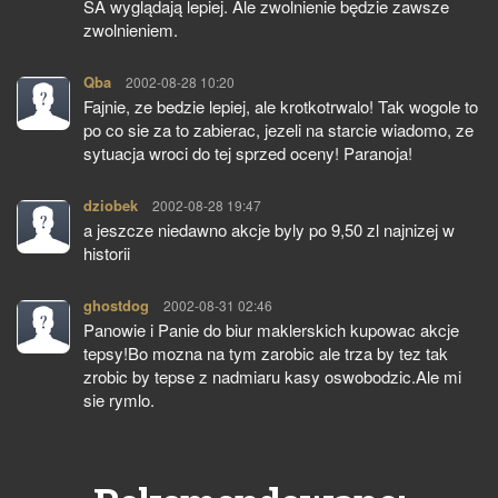
SA wyglądają lepiej. Ale zwolnienie będzie zawsze
zwolnieniem.
Qba
pisze:
2002-08-28 10:20
Fajnie, ze bedzie lepiej, ale krotkotrwalo! Tak wogole to
po co sie za to zabierac, jezeli na starcie wiadomo, ze
sytuacja wroci do tej sprzed oceny! Paranoja!
dziobek
pisze:
2002-08-28 19:47
a jeszcze niedawno akcje byly po 9,50 zl najnizej w
historii
ghostdog
pisze:
2002-08-31 02:46
Panowie i Panie do biur maklerskich kupowac akcje
tepsy!Bo mozna na tym zarobic ale trza by tez tak
zrobic by tepse z nadmiaru kasy oswobodzic.Ale mi
sie rymlo.