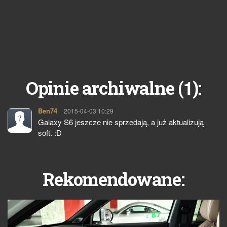
1
Opinie archiwalne (
):
Ben74
pisze:
2015-04-03 10:29
Galaxy S6 jeszcze nie sprzedają, a już aktualizują
soft. :D
Rekomendowane: