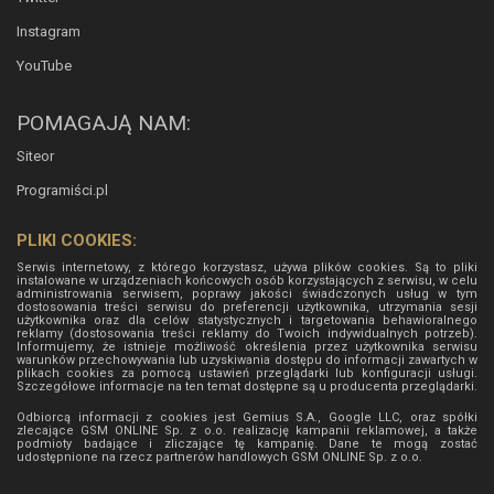
Instagram
YouTube
POMAGAJĄ NAM:
Siteor
Programiści.pl
PLIKI COOKIES:
Serwis internetowy, z którego korzystasz, używa plików cookies. Są to pliki
instalowane w urządzeniach końcowych osób korzystających z serwisu, w celu
administrowania serwisem, poprawy jakości świadczonych usług w tym
dostosowania treści serwisu do preferencji użytkownika, utrzymania sesji
użytkownika oraz dla celów statystycznych i targetowania behawioralnego
reklamy (dostosowania treści reklamy do Twoich indywidualnych potrzeb).
Informujemy, że istnieje możliwość określenia przez użytkownika serwisu
warunków przechowywania lub uzyskiwania dostępu do informacji zawartych w
plikach cookies za pomocą ustawień przeglądarki lub konfiguracji usługi.
Szczegółowe informacje na ten temat dostępne są u producenta przeglądarki.
Odbiorcą informacji z cookies jest Gemius S.A., Google LLC, oraz spółki
zlecające GSM ONLINE Sp. z o.o. realizację kampanii reklamowej, a także
podmioty badające i zliczające tę kampanię. Dane te mogą zostać
udostępnione na rzecz partnerów handlowych
GSM ONLINE Sp. z o.o.