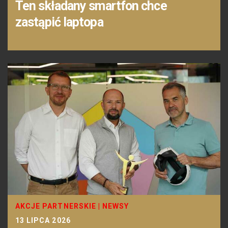
Ten składany smartfon chce
zastąpić laptopa
AKCJE PARTNERSKIE
|
NEWSY
13 LIPCA 2026