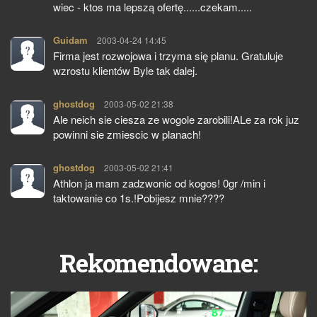
wiec - ktos ma lepszą ofertę......czekam.....
Guidam
pisze:
2003-04-24 14:45
Firma jest rozwojowa i trzyma się planu. Gratuluje
wzrostu klientów Byle tak dalej.
ghostdog
pisze:
2003-05-02 21:38
Ale neich sie ciesza ze wogole zarobili!ALe za rok juz
powinni sie zmiescic w planach!
ghostdog
pisze:
2003-05-02 21:41
Athlon ja mam zadzwonic od kogos! 0gr /min i
taktowanie co 1s.!Pobijesz mnie????
Rekomendowane: