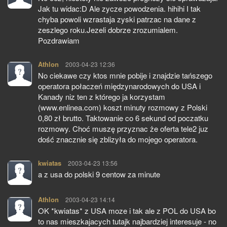
Jak tu widac:D Ale zycze powodzenia. hihihi I tak
chyba powoli wzrastaja zyski patrzac na dane z
zeszlego roku.Jezeli dobrze zrozumialem.
Pozdrawiam
Athlon
pisze:
2003-04-23 12:36
No ciekawe czy ktos mnie pobije i znajdzie tańszego
operatora połaczeń międzynarodowych do USA i
Kanady niz ten z którego ja korzystam
(www.enlinea.com) koszt minuty rozmowy z Polski
0,80 zł brutto. Taktowanie co 6 sekund od poczatku
rozmowy. Choć muszę przyznac że oferta tele2 juz
dość znacznie się zblizyła do mojego operatora.
kwiatas
pisze:
2003-04-23 13:56
a z usa do polski 9 centow za minute
Athlon
pisze:
2003-04-23 14:14
OK *kwiatas* z USA moze i tak ale z POL do USA bo
to nas mieszkajacych tutajk najbardziej interesuje - no