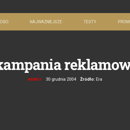
OŚCI
NAJWAŻNIEJSZE
TESTY
PROM
kampania reklamow
30 grudnia 2004
Żródło:
Era
NEWSY