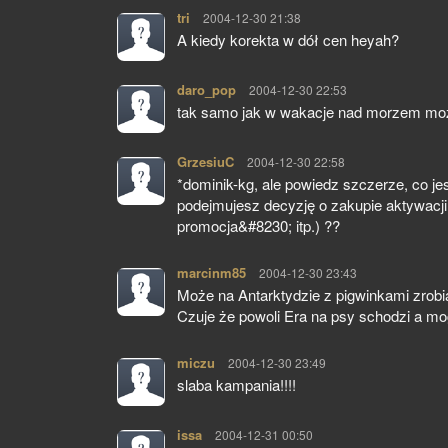
tri
pisze:
2004-12-30 21:38
A kiedy korekta w dół cen heyah?
daro_pop
pisze:
2004-12-30 22:53
tak samo jak w wakacje nad morzem mozn
GrzesiuC
pisze:
2004-12-30 22:58
*dominik-kg, ale powiedz szczerze, co je
podejmujesz decyzję o zakupie aktywacji w
promocja&#8230; itp.) ??
marcinm85
pisze:
2004-12-30 23:43
Może na Antarktydzie z pigwinkami zrobi
Czuje że powoli Era na psy schodzi a mo
miczu
pisze:
2004-12-30 23:49
slaba kampania!!!!
issa
pisze:
2004-12-31 00:50