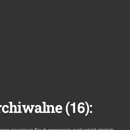
16
rchiwalne (
):
wagę przywiązuje Era do promowania marki wśród górskich