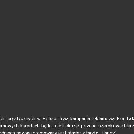
ach turystycznych w Polsce trwa kampania reklamowa
Era Ta
zimowych kurortach będą mieli okazję poznać szeroki wachlar
dniach sezonu promowany jest starter z taryfą ,,Happy".