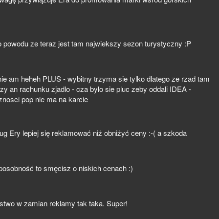
go powodu ze teraz jest tam najwiekszy sezon turystyczny :P
nie am heheh PLUS - wybitny trzyma sie tylko dlatego ze rzad tam
zy an rachunku zjadlo - cza bylo sie pluc zeby oddali IDEA -
nosci pop nie ma na karcie
ug Ery lepiej się reklamować niż obniżyć ceny :-( a szkoda
posobność to smęcisz o niskich cenach :)
rstwo w zamian reklamy tak taka. Super!