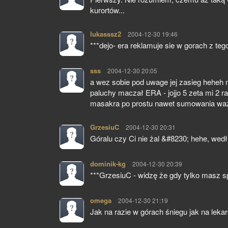
kurortów...
lukasssz2
pisze:
2004-12-30 19:46
***dejo- era reklamuje sie w gorach z te
sss
pisze:
2004-12-30 20:05
a wez sobie pod uwage jej zasieg heheh 
paluchy maczał ERA - jojjo 5 zeta mi 2 ra
masakra po prostu nawet sumowania waz
GrzesiuC
pisze:
2004-12-30 20:31
Góralu czy Ci nie żal &#8230; hehe, wedł
dominik-kg
pisze:
2004-12-30 20:39
***GrzesiuC - widzę że gdy tylko masz s
omega
pisze:
2004-12-30 21:19
Jak na razie w górach śniegu jak na leka