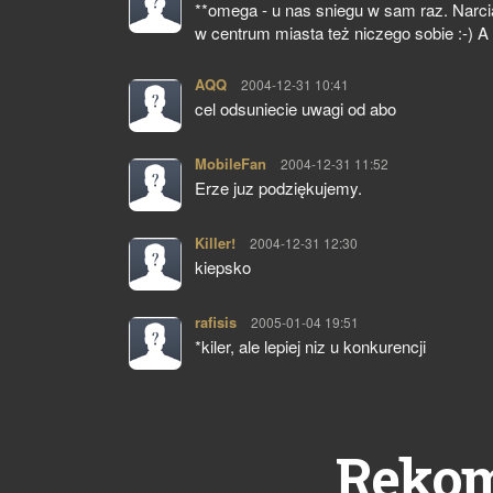
**omega - u nas sniegu w sam raz. Narci
w centrum miasta też niczego sobie :-) A
AQQ
pisze:
2004-12-31 10:41
cel odsuniecie uwagi od abo
MobileFan
pisze:
2004-12-31 11:52
Erze juz podziękujemy.
Killer!
pisze:
2004-12-31 12:30
kiepsko
rafisis
pisze:
2005-01-04 19:51
*kiler, ale lepiej niz u konkurencji
Reko