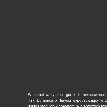
W niemal wszystkich górskich miejscowości
Tak
. Do marca br. turyści wypoczywający w 
usług i produktów operatora. W pierwszych tygo