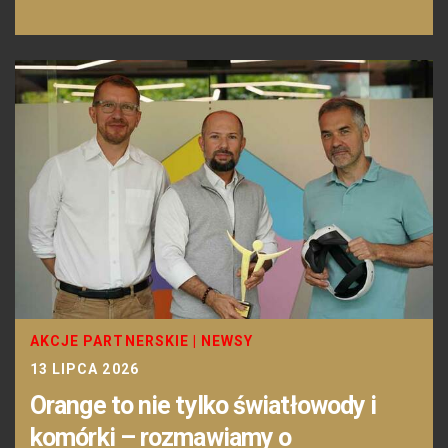
AKCJE PARTNERSKIE
|
NEWSY
13 LIPCA 2026
Orange to nie tylko światłowody i
komórki – rozmawiamy o