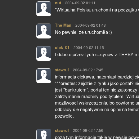
nut
pisze:
2004-09-02 01:11
"Wirtualna Polska uruchomi na początku w
The Man
pisze:
2004-09-02 01:48
No pewnie, że uruchomiła :)
olek_01
pisze:
2004-09-02 11:15
I dobrze,przez tych s..synów z TEPSY mi
stawrul
pisze:
2004-09-02 17:45
informacja ciekawa, natomiast bardziej ci
***orestes: zejdzie z rynku jako portal?
jest "bankrutem", portal ten nie zakonczy 
zatrzymanie machiny pod tytulem "Wirtua
mozliwosci wskrzeszenia, bo powtorne ur
odbilaby sie negatywnie na opinii na tema
pozwolic.
stawrul
pisze:
2004-09-02 17:56
poza tym informacje takie w newsie powy