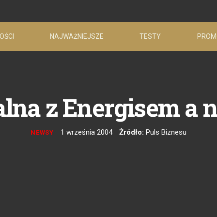
OŚCI
NAJWAŻNIEJSZE
TESTY
PROM
lna z Energisem a n
1 września 2004
Żródło:
Puls Biznesu
NEWSY