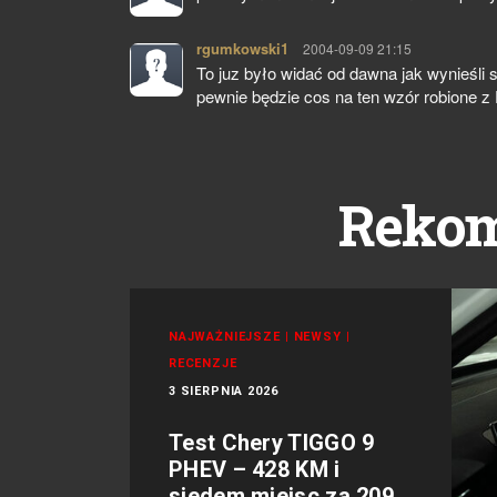
rgumkowski1
pisze:
2004-09-09 21:15
To juz było widać od dawna jak wynieśli 
pewnie będzie cos na ten wzór robione z
Reko
NAJWAŻNIEJSZE
|
NEWSY
|
RECENZJE
3 SIERPNIA 2026
Test Chery TIGGO 9
PHEV – 428 KM i
siedem miejsc za 209