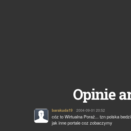
Opinie a
barakuda19
pisze:
2004-09-01 20:52
cóz to Wirtualna Poraż... tzn polska bedz
jak inne portale coz zobaczymy