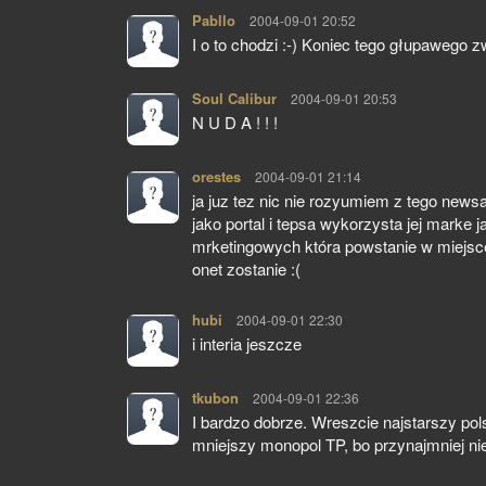
Pabllo
pisze:
2004-09-01 20:52
I o to chodzi :-) Koniec tego głupawego zw
Soul Calibur
pisze:
2004-09-01 20:53
N U D A ! ! !
orestes
pisze:
2004-09-01 21:14
ja juz tez nic nie rozyumiem z tego newsa
jako portal i tepsa wykorzysta jej marke
mrketingowych która powstanie w miejsce p
onet zostanie :(
hubi
pisze:
2004-09-01 22:30
i interia jeszcze
tkubon
pisze:
2004-09-01 22:36
I bardzo dobrze. Wreszcie najstarszy polsk
mniejszy monopol TP, bo przynajmniej nie