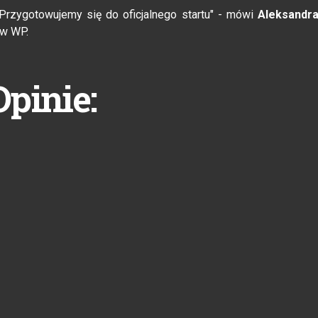
 Przygotowujemy się do oficjalnego startu" - mówi
Aleksandr
ów WP.
Opinie: