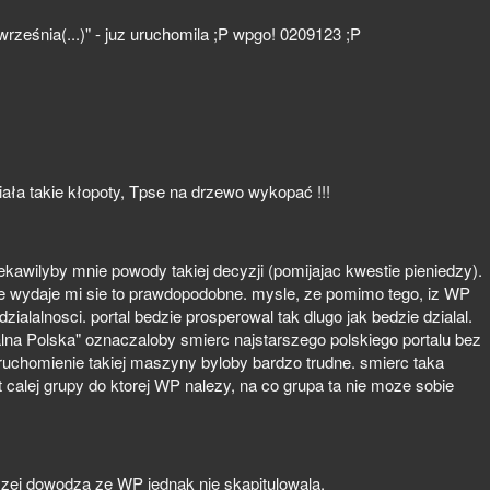
rześnia(...)" - juz uruchomila ;P wpgo! 0209123 ;P
ała takie kłopoty, Tpse na drzewo wykopać !!!
ekawilyby mnie powody takiej decyzji (pomijajac kwestie pieniedzy).
 nie wydaje mi sie to prawdopodobne. mysle, ze pomimo tego, iz WP
dzialalnosci. portal bedzie prosperowal tak dlugo jak bedzie dzialal.
lna Polska" oznaczaloby smierc najstarszego polskiego portalu bez
uchomienie takiej maszyny byloby bardzo trudne. smierc taka
t calej grupy do ktorej WP nalezy, na co grupa ta nie moze sobie
zej dowodza ze WP jednak nie skapitulowala.