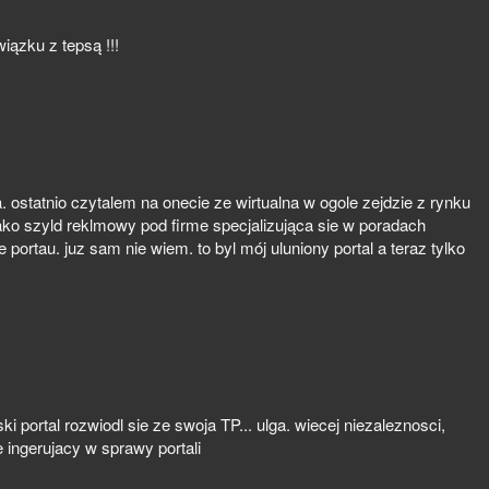
iązku z tepsą !!!
. ostatnio czytalem na onecie ze wirtualna w ogole zejdzie z rynku
 jako szyld reklmowy pod firme specjalizująca sie w poradach
ortau. juz sam nie wiem. to byl mój uluniony portal a teraz tylko
i portal rozwiodl sie ze swoja TP... ulga. wiecej niezaleznosci,
 ingerujacy w sprawy portali