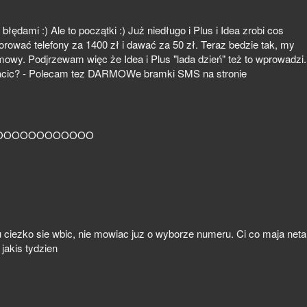
z błędami :) Ale to początki :) Już niedługo i Plus i Idea zrobi cos
rować telefony za 1400 zł i dawać za 50 zł. Teraz bedzie tak, my
zmowy. Podjrzewam więc że Idea i Plus "lada dzień" też to wprowadzi.
płacic? - Polecam tez DARMOWe bramki SMS na stronie
OOOOOOOOOOOO
pu ciezko sie wbic, nie mowiac juz o wyborze numeru. Ci co maja neta
jakis tydzien