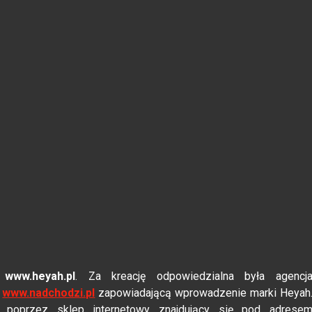
ą
www.heyah.pl
. Za kreację odpowiedzialna była agencj
ę
www.nadchodzi.pl
zapowiadającą wprowadzenie marki Heyah
 poprzez sklep internetowy znajdujący się pod adrese