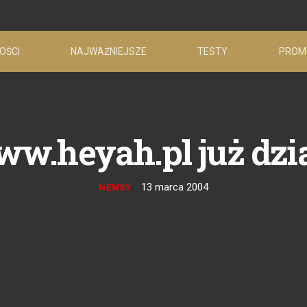
OŚCI
NAJWAŻNIEJSZE
TESTY
PROM
w.heyah.pl już dzi
13 marca 2004
NEWSY