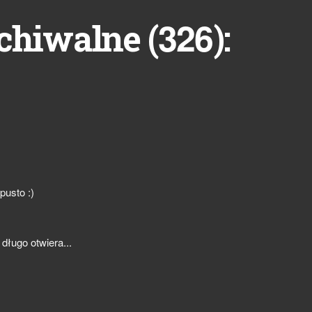
326
chiwalne (
):
pusto :)
 długo otwiera...