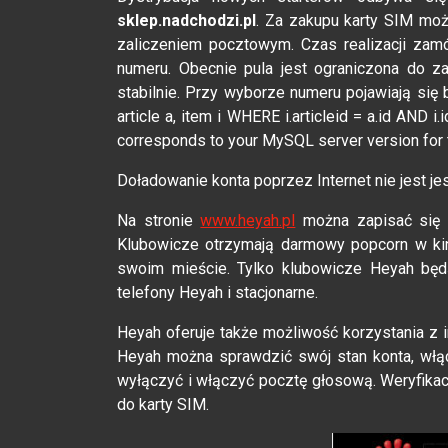
sklep.nadchodzi.pl
. Za zakupu karty SIM moż
zaliczeniem pocztowym. Czas realizacji zam
numeru. Obecnie pula jest ograniczona do za
stabilnie. Przy wyborze numeru pojawiają się 
article a, item i WHERE i.articleid = a.id AND 
corresponds to your MySQL server version for the
Doładowanie konta poprzez Internet nie jest j
Na stronie
www.heyah.pl
można zapisać się t
Klubowicze otrzymają darmowy popcorn w kin
swoim mieście. Tylko klubowicze Heyah bę
telefony Heyah i stacjonarne.
Heyah oferuje także możliwość korzystania z 
Heyah można sprawdzić swój stan konta, włą
wyłączyć i włączyć pocztę głosową. Weryfika
do karty SIM.