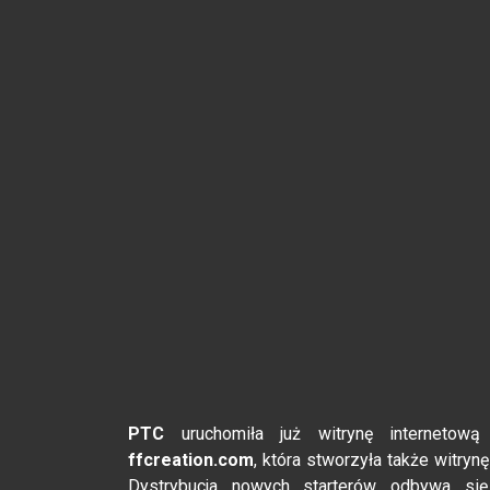
PTC
uruchomiła już witrynę internetow
ffcreation.com
, która stworzyła także witryn
Dystrybucja nowych starterów odbywa się