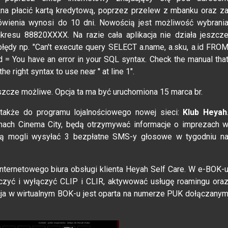
na płacić kartą kredytową, poprzez przelew z mbanku oraz z
ówienia wynosi do 10 dni. Nowością jest możliwość wybrani
kresu 88820XXXX. Na razie cała aplikacja nie działa jeszcz
błędy np. "Can't execute query SELECT a.name, a.sku, a.id FRO
i.id = You have an error in your SQL syntax. Check the manual tha
 right syntax to use near '' at line 1".
eszcze możliwe. Opcja ta ma być uruchomiona 15 marca br.
akże do programu lojalnościowego nowej sieci:
Klub Heyah
ach Cinema City, będą otrzymywać informacje o imprezach 
dą mogli wysyłać 3 bezpłatne SMS-y głosowe w tygodniu n
internetowego biura obsługi klienta Heyah Self Care. W e-BOK-
czyć i wyłączyć CLIP i CLIR, aktywować usługę roamingu ora
cja w wirtualnym BOK-u jest oparta na numerze PUK dołączany