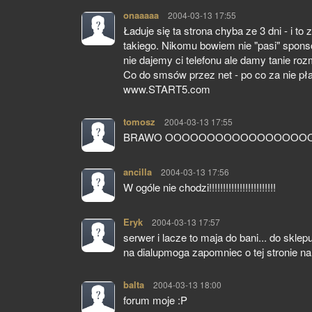
onaaaaa
pisze:
2004-03-13 17:55
Ładuje się ta strona chyba ze 3 dni - i to 
takiego. Nikomu bowiem nie "pasi" sponso
nie dajemy ci telefonu ale damy tanie ro
Co do smsów przez net - po co za nie 
www.START5.com
tomosz
pisze:
2004-03-13 17:55
BRAWO OOOOOOOOOOOOOOOOO
ancilla
pisze:
2004-03-13 17:56
W ogóle nie chodzi!!!!!!!!!!!!!!!!!!!!!!!!
Eryk
pisze:
2004-03-13 17:57
serwer i lacze to maja do bani... do skle
na dialupmoga zapomniec o tej stronie na 
balta
pisze:
2004-03-13 18:00
forum moje :P