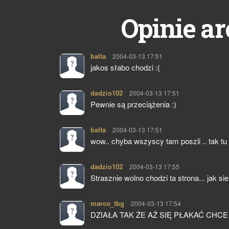
Opinie ar
balta
pisze:
2004-03-13 17:51
jakos słabo chodzi :(
dadzio102
pisze:
2004-03-13 17:51
Pewnie są przeciążenia :)
balta
pisze:
2004-03-13 17:51
wow.. chyba wszyscy tam poszli .. tak tu 
dadzio102
pisze:
2004-03-13 17:55
Strasznie wolno chodzi ta strona... jak sie
marco_tbg
pisze:
2004-03-13 17:54
DZIAŁA TAK ŻE AŻ SIĘ PŁAKAĆ CHCE