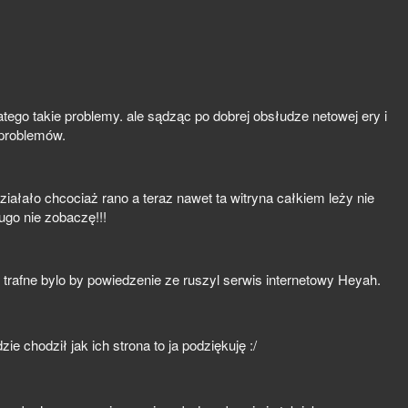
dlatego takie problemy. ale sądząc po dobrej obsłudze netowej ery i
 problemów.
działało chcociaż rano a teraz nawet ta witryna całkiem leży nie
ugo nie zobaczę!!!
j trafne bylo by powiedzenie ze ruszyl serwis internetowy Heyah.
ie chodził jak ich strona to ja podziękuję :/