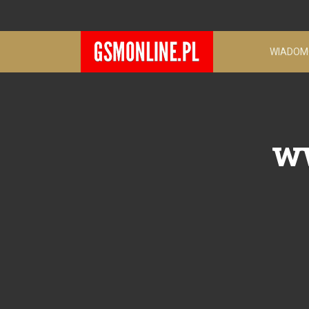
WIADOM
ww