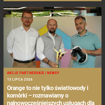
AKCJE PARTNERSKIE
|
NEWSY
13 LIPCA 2026
Orange to nie tylko światłowody i
komórki – rozmawiamy o
najnowocześniejszych usługach dla