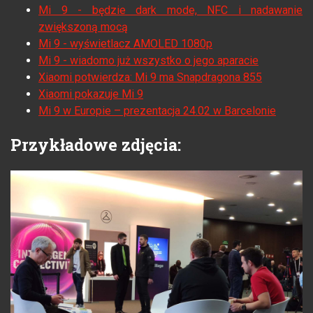
Mi 9 - będzie dark mode, NFC i nadawanie
zwiększoną mocą
Mi 9 - wyświetlacz AMOLED 1080p
Mi 9 - wiadomo już wszystko o jego aparacie
Xiaomi potwierdza: Mi 9 ma Snapdragona 855
Xiaomi pokazuje Mi 9
Mi 9 w Europie – prezentacja 24.02 w Barcelonie
Przykładowe zdjęcia: