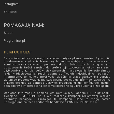
Instagram
YouTube
POMAGAJĄ NAM:
Siteor
Programiści.pl
PLIKI COOKIES:
Serwis internetowy, z którego korzystasz, używa plików cookies. Są to pliki
instalowane w urządzeniach końcowych osób korzystających z serwisu, w celu
administrowania serwisem, poprawy jakości świadczonych usług w tym
dostosowania treści serwisu do preferencji użytkownika, utrzymania sesji
użytkownika oraz dla celów statystycznych i targetowania behawioralnego
reklamy (dostosowania treści reklamy do Twoich indywidualnych potrzeb).
Informujemy, że istnieje możliwość określenia przez użytkownika serwisu
warunków przechowywania lub uzyskiwania dostępu do informacji zawartych w
plikach cookies za pomocą ustawień przeglądarki lub konfiguracji usługi.
Szczegółowe informacje na ten temat dostępne są u producenta przeglądarki.
Odbiorcą informacji z cookies jest Gemius S.A., Google LLC, oraz spółki
zlecające GSM ONLINE Sp. z o.o. realizację kampanii reklamowej, a także
podmioty badające i zliczające tę kampanię. Dane te mogą zostać
udostępnione na rzecz partnerów handlowych
GSM ONLINE Sp. z o.o.