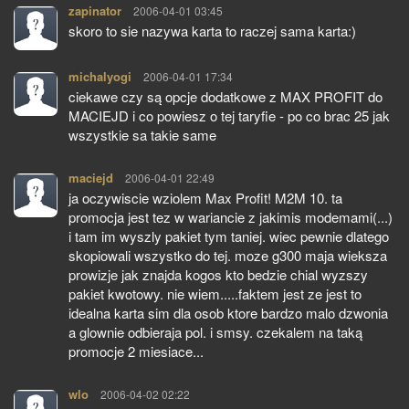
zapinator
pisze:
2006-04-01 03:45
skoro to sie nazywa karta to raczej sama karta:)
michalyogi
pisze:
2006-04-01 17:34
ciekawe czy są opcje dodatkowe z MAX PROFIT do
MACIEJD i co powiesz o tej taryfie - po co brac 25 jak
wszystkie sa takie same
maciejd
pisze:
2006-04-01 22:49
ja oczywiscie wziolem Max Profit! M2M 10. ta
promocja jest tez w wariancie z jakimis modemami(...)
i tam im wyszly pakiet tym taniej. wiec pewnie dlatego
skopiowali wszystko do tej. moze g300 maja wieksza
prowizje jak znajda kogos kto bedzie chial wyzszy
pakiet kwotowy. nie wiem.....faktem jest ze jest to
idealna karta sim dla osob ktore bardzo malo dzwonia
a glownie odbieraja pol. i smsy. czekalem na taką
promocje 2 miesiace...
wlo
pisze:
2006-04-02 02:22