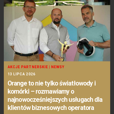
AKCJE PARTNERSKIE
|
NEWSY
13 LIPCA 2026
Orange to nie tylko światłowody i
komórki – rozmawiamy o
najnowocześniejszych usługach dla
klientów biznesowych operatora