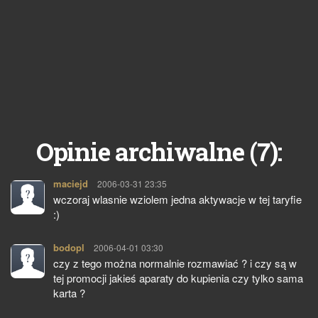
7
Opinie archiwalne (
):
maciejd
pisze:
2006-03-31 23:35
wczoraj wlasnie wziolem jedna aktywacje w tej taryfie
:)
bodopl
pisze:
2006-04-01 03:30
czy z tego można normalnie rozmawiać ? i czy są w
tej promocji jakieś aparaty do kupienia czy tylko sama
karta ?