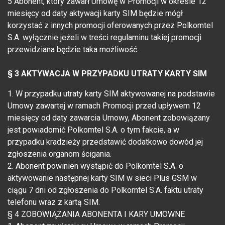
5 Abonent, który zawarł Umowę w Promocji w okresie 12
miesięcy od daty aktywacji karty SIM będzie mógł
korzystać z innych promocji oferowanych przez Polkomtel
S.A. wyłącznie jeżeli w treści regulaminu takiej promocji
przewidziana będzie taka możliwość.
§ 3 AKTYWACJA W PRZYPADKU UTRATY KARTY SIM
1. W przypadku utraty karty SIM aktywowanej na podstawie
Umowy zawartej w ramach Promocji przed upływem 12
miesięcy od daty zawarcia Umowy, Abonent zobowiązany
jest powiadomić Polkomtel S.A. o tym fakcie, a w
przypadku kradzieży przedstawić dodatkowo dowód jej
zgłoszenia organom ścigania.
2. Abonent powinien wystąpić do Polkomtel S.A. o
aktywowanie następnej karty SIM w sieci Plus GSM w
ciągu 7 dni od zgłoszenia do Polkomtel S.A. faktu utraty
telefonu wraz z kartą SIM.
§ 4 ZOBOWIĄZANIA ABONENTA I KARY UMOWNE