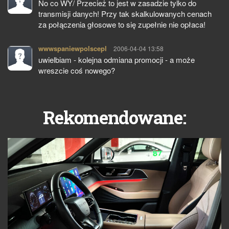
No co WY/ Przecież to jest w zasadzie tylko do
transmisji danych! Przy tak skalkulowanych cenach
za połączenia głosowe to się zupełnie nie opłaca!
wwwspaniewpolscepl
pisze:
2006-04-04 13:58
uwielbiam - kolejna odmiana promocji - a może
wreszcie coś nowego?
Rekomendowane: