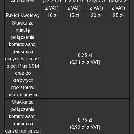
Abonament
(12,20 zł
(18,30 zł
(24,40 zł
(30,50 zł
z VAT)
z VAT)
z VAT)
z VAT)
Pakiet Kwotowy
10 zł
15 zł
20 zł
25 zł
Stawka za
minutę
połączenia
komutowanej
transmisji
0,25 zł
danych w ramach
(0,31 zł z VAT)
sieci Plus GSM
oraz do
krajowych
operatorów
stacjonarnych
Stawka za
połączenia
komutowanej
0,75 zł
transmisji
(0,92 zł z VAT)
danych do innych