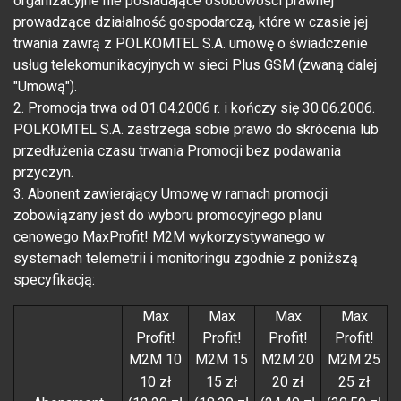
organizacyjne nie posiadające osobowości prawnej
prowadzące działalność gospodarczą, które w czasie jej
trwania zawrą z POLKOMTEL S.A. umowę o świadczenie
usług telekomunikacyjnych w sieci Plus GSM (zwaną dalej
"Umową").
2. Promocja trwa od 01.04.2006 r. i kończy się 30.06.2006.
POLKOMTEL S.A. zastrzega sobie prawo do skrócenia lub
przedłużenia czasu trwania Promocji bez podawania
przyczyn.
3. Abonent zawierający Umowę w ramach promocji
zobowiązany jest do wyboru promocyjnego planu
cenowego MaxProfit! M2M wykorzystywanego w
systemach telemetrii i monitoringu zgodnie z poniższą
specyfikacją:
Max
Max
Max
Max
Profit!
Profit!
Profit!
Profit!
M2M 10
M2M 15
M2M 20
M2M 25
10 zł
15 zł
20 zł
25 zł