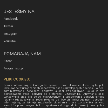
JESTEŚMY NA:
Facebook
Twitter
Instagram
YouTube
POMAGAJĄ NAM:
Siteor
Programiści.pl
PLIKI COOKIES:
Serwis internetowy, z którego korzystasz, używa plików cookies. Są to pliki
instalowane w urządzeniach końcowych osób korzystających z serwisu, w celu
administrowania serwisem, poprawy jakości świadczonych usług w tym
dostosowania treści serwisu do preferencji użytkownika, utrzymania sesji
użytkownika oraz dla celów statystycznych i targetowania behawioralnego
reklamy (dostosowania treści reklamy do Twoich indywidualnych potrzeb).
Informujemy, że istnieje możliwość określenia przez użytkownika serwisu
warunków przechowywania lub uzyskiwania dostępu do informacji zawartych w