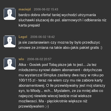
maciejd
pisze:
2006-06-02 15:43
bardzo dobra oferta! taniej wychodzi utrzymania
sluchawki sluzacej do pol. alarmowych i odbierania niz
karta prepaid
Legol
pisze:
2006-06-02 18:42
ja sie zastanawiam czy mozna by bylo przedluzyc
umowe ze zmiana na takie abo+jakis pakiet gratis :)
wlo
pisze:
2006-06-02 20:57
Atka - Gosiek pod Tobą pisze jak to jest... Ja tez
mlodszemu synowi dalem abonament - dotychczas
mu wystarczal Simplus zasilany dwa razy w roku po
100/115 zl - teraz nie wiem czy mu nie zabiore karty
abonamentowej. O ile przewidywalny jest moj starszy
syn, to Mlody... ech... Myslalem, ze za mniej albo co
najwyzej niewiele wiecej bedzie mial wieksze
mozliwosci. Ma - pięciokrotnie większe niż
przewidywałem ;-)