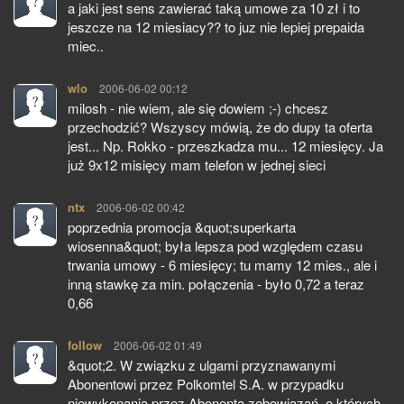
a jaki jest sens zawierać taką umowe za 10 zł i to
jeszcze na 12 miesiacy?? to juz nie lepiej prepaida
miec..
wlo
pisze:
2006-06-02 00:12
milosh - nie wiem, ale się dowiem ;-) chcesz
przechodzić? Wszyscy mówią, że do dupy ta oferta
jest... Np. Rokko - przeszkadza mu... 12 miesięcy. Ja
już 9x12 misięcy mam telefon w jednej sieci
ntx
pisze:
2006-06-02 00:42
poprzednia promocja &quot;superkarta
wiosenna&quot; była lepsza pod względem czasu
trwania umowy - 6 miesięcy; tu mamy 12 mies., ale i
inną stawkę za min. połączenia - było 0,72 a teraz
0,66
follow
pisze:
2006-06-02 01:49
&quot;2. W związku z ulgami przyznawanymi
Abonentowi przez Polkomtel S.A. w przypadku
niewykonania przez Abonenta zobowiązań, o których