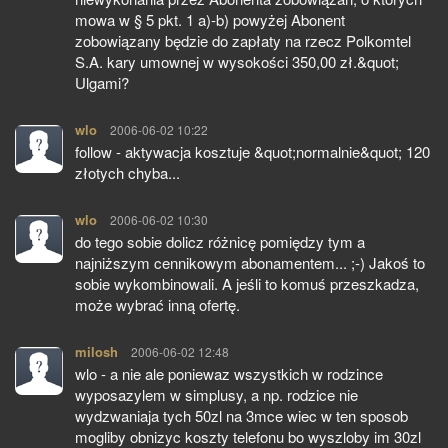
mowa w § 5 pkt. 1 a)-b) powyżej Abonent
zobowiązany będzie do zapłaty na rzecz Polkomtel
S.A. kary umownej w wysokości 350,00 zł.&quot;
Ulgami?
wlo
pisze:
2006-06-02 10:22
follow - aktywacja kosztuje &quot;normalnie&quot; 120
złotych chyba...
wlo
pisze:
2006-06-02 10:30
do tego sobie dolicz różnicę pomiędzy tym a
najniższym cennikowym abonamentem... ;-) Jakoś to
sobie wykombinowali. A jeśli to komuś przeszkadza,
może wybrać inną ofertę.
milosh
pisze:
2006-06-02 12:48
wlo - a nie ale poniewaz wszystkich w rodzince
wyposazylem w simplusy, a np. rodzice nie
wydzwaniaja tych 50zl na 3mce wiec w ten sposob
mogliby obnizyc koszty telefonu bo wyszloby im 30zl