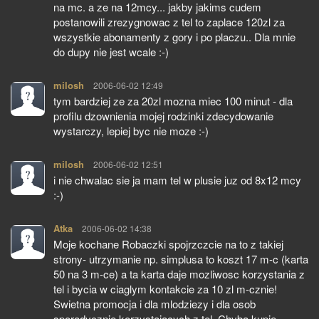
na mc. a ze na 12mcy... jakby jakims cudem
postanowili zrezygnowac z tel to zaplace 120zl za
wszystkie abonamenty z gory i po placzu.. Dla mnie
do dupy nie jest wcale :-)
milosh
pisze:
2006-06-02 12:49
tym bardziej ze za 20zl mozna miec 100 minut - dla
profilu dzownienia mojej rodzinki zdecydowanie
wystarczy, lepiej byc nie moze :-)
milosh
pisze:
2006-06-02 12:51
i nie chwalac sie ja mam tel w plusie juz od 8x12 mcy
:-)
Atka
pisze:
2006-06-02 14:38
Moje kochane Robaczki spojrzczcie na to z takiej
strony- utrzymanie np. simplusa to koszt 17 m-c (karta
50 na 3 m-ce) a ta karta daje mozliwosc korzystania z
tel i bycia w ciaglym kontakcie za 10 zl m-cznie!
Swietna promocja i dla mlodziezy i dla osob
sporadycznie korzystajacych z tel. Chyba kupie