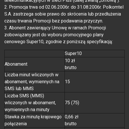
telekomunikacyjnych w sieci Plus (dalej zwaną „Umową").
2. Promocja trwa od 02.06.2006r. do 31.08.2006r. Polkomtel
S.A. zastrzega sobie prawo do skrócenia lub przedłużenia
czasu trwania Promocji bez podawania przyczyn.
3. Abonent zawierający Umowę w ramach Promocji
zobowiązany jest do wyboru promocyjnego plany
cenowego Super10, zgodnie z poniższą specyfikacją:
Super10
10 zł
Abonament
brutto
Liczba minut wliczonych w
abonament, wymiennych na
15
SMS lub MMS
Liczba SMS (MMS)
wliczonych w abonament,
75 (75)
wymiennych na minuty
Stawka za minutę krajowego
0,66 zł
połączenia
brutto