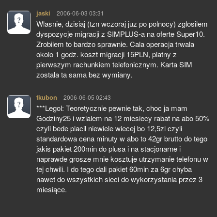
jaski
pisze:
2006-06-03 03:31
Wlasnie, dzisiaj (tzn wczoraj juz po polnocy) zglosilem
dyspozycje migracji z SIMPLUS-a na oferte Super10.
Zrobilem to bardzo sprawnie. Cala operacja trwala
okolo 1 godz. koszt migracji 15PLN, platny z
pierwszym rachunkiem telefonicznym. Karta SIM
zostala ta sama bez wymiany.
tkubon
pisze:
2006-06-05 02:43
***Legol: Teoretycznie pewnie tak, choc ja mam
Godziny25 i wzialem na 12 miesiecy rabat na abo 50%
czyli bede placil niewiele wiecej bo 12,5zl czyli
standardowa cena minuty w abo to 42gr brutto do tego
jakis pakiet 200min do plusa i na stacjonarne i
naprawde grosze mnie kosztuje utrzymanie telefonu w
tej chwili. I do tego dali pakiet 60min za 6gr chyba
nawet do wszystkich sieci do wykorzystania przez 3
miesiące.