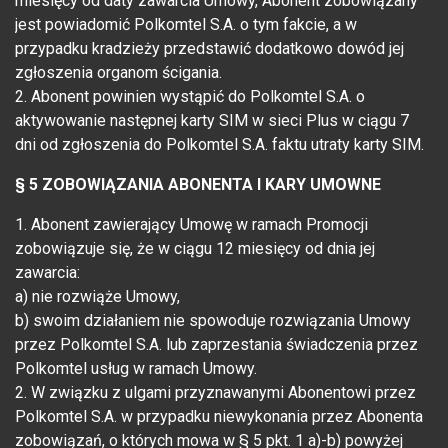
miesięcy od daty zawarcia Umowy, Abonent zobowiązany
jest powiadomić Polkomtel S.A. o tym fakcie, a w
przypadku kradzieży przedstawić dodatkowo dowód jej
zgłoszenia organom ścigania.
2. Abonent powinien wystąpić do Polkomtel S.A. o
aktywowanie następnej karty SIM w sieci Plus w ciągu 7
dni od zgłoszenia do Polkomtel S.A. faktu utraty karty SIM.
§ 5 ZOBOWIĄZANIA ABONENTA I KARY UMOWNE
1. Abonent zawierający Umowę w ramach Promocji
zobowiązuje się, że w ciągu 12 miesięcy od dnia jej
zawarcia:
a) nie rozwiąże Umowy,
b) swoim działaniem nie spowoduje rozwiązania Umowy
przez Polkomtel S.A. lub zaprzestania świadczenia przez
Polkomtel usług w ramach Umowy.
2. W związku z ulgami przyznawanymi Abonentowi przez
Polkomtel S.A. w przypadku niewykonania przez Abonenta
zobowiązań, o których mowa w § 5 pkt. 1 a)-b) powyżej