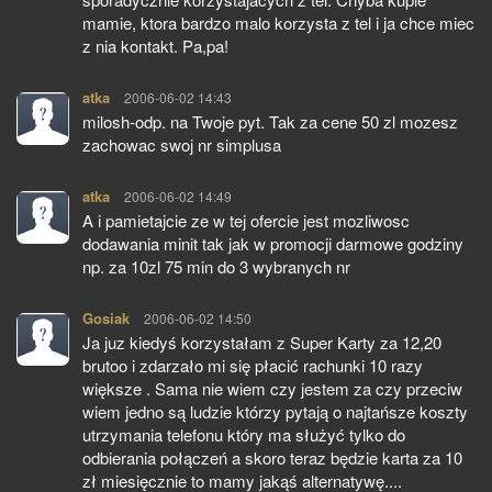
mamie, ktora bardzo malo korzysta z tel i ja chce miec
z nia kontakt. Pa,pa!
atka
pisze:
2006-06-02 14:43
milosh-odp. na Twoje pyt. Tak za cene 50 zl mozesz
zachowac swoj nr simplusa
atka
pisze:
2006-06-02 14:49
A i pamietajcie ze w tej ofercie jest mozliwosc
dodawania minit tak jak w promocji darmowe godziny
np. za 10zl 75 min do 3 wybranych nr
Gosiak
pisze:
2006-06-02 14:50
Ja juz kiedyś korzystałam z Super Karty za 12,20
brutoo i zdarzało mi się płacić rachunki 10 razy
większe . Sama nie wiem czy jestem za czy przeciw
wiem jedno są ludzie którzy pytają o najtańsze koszty
utrzymania telefonu który ma służyć tylko do
odbierania połączeń a skoro teraz będzie karta za 10
zł miesięcznie to mamy jakąś alternatywę....