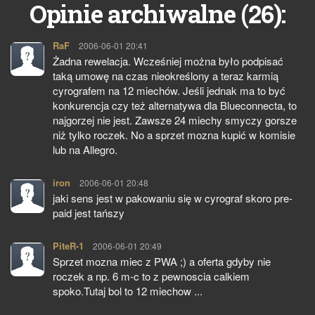
26
Opinie archiwalne (
):
RaF
pisze:
2006-06-01 20:41
Żadna rewelacja. Wcześniej można było podpisać
taką umowę na czas nieokreślony a teraz karmią
cyrografem na 12 miechów. Jeśli jednak ma to być
konkurencja czy też alternatywa dla Blueconnecta, to
najgorzej nie jest. Zawsze 24 miechy smyczy gorsze
niż tylko roczek. No a sprzet mozna kupić w komisie
lub na Allegro.
iron
pisze:
2006-06-01 20:48
jaki sens jest w pakowaniu się w cyrograf skoro pre-
paid jest tańszy
PiteR-1
pisze:
2006-06-01 20:49
Sprzet mozna miec z PWA ;) a oferta gdyby nie
roczek a np. 6 m-c to z pewnoscia calkiem
spoko.Tutaj bol to 12 miechow ...