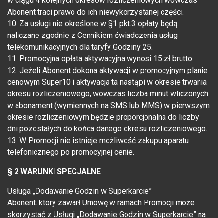
w ciągu 4 kolejnych okresów rozliczeniowych wówczas
Abonent traci prawo do ich niewykorzystanej części.
10. Za usługi nie określone w §1 pkt.3 opłaty będą
naliczane zgodnie z Cennikiem świadczenia usług
telekomunikacyjnych dla taryfy Godziny 25.
11. Promocyjna opłata aktywacyjna wynosi 15 zł brutto.
12. Jeżeli Abonent dokona aktywacji w promocyjnym planie
cenowym Super10 i aktywacja ta nastąpi w okresie trwania
okresu rozliczeniowego, wówczas liczba minut wliczonych
w abonament (wymiennych na SMS lub MMS) w pierwszym
okresie rozliczeniowym będzie proporcjonalna do liczby
dni pozostałych do końca danego okresu rozliczeniowego.
13. W Promocji nie istnieje możliwość zakupu aparatu
telefonicznego po promocyjnej cenie.
§ 2 WARUNKI SPECJALNE
Usługa „Dodawanie Godzin w Superkarcie”
Abonent, który zawarł Umowę w ramach Promocji może
skorzystać z Usługi „Dodawanie Godzin w Superkarcie” na