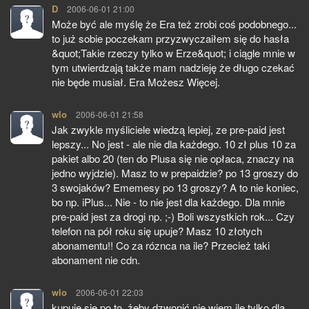
D
pisze:
2006-06-01 21:00
Może być ale myślę że Era też zrobi coś podobnego...
to już sobie poczekam przyzwyczaiłem się do hasła
&quot;Takie rzeczy tylko w Erze&quot; i ciągle mnie w
tym utwierdzają także mam nadzieję że długo czekać
nie będe musiał. Era Możesz Więcej.
wlo
pisze:
2006-06-01 21:58
Jak zwykle myśliciele wiedzą lepiej, ze pre-paid jest
lepszy... No jest - ale nie dla każdego. 10 zł plus 10 za
pakiet albo 20 (ten do Plusa się nie opłaca, znaczy na
jedno wyjdzie). Masz to w prepaidzie? po 13 groszy do
3 swojaków? Ememesy po 13 groszy? A to nie koniec,
bo np. iPlus... Nie - to nie jest dla każdego. Dla mnie
pre-paid jest za drogi np. ;-) Boli wszystkich rok... Czy
telefon na pół roku się upuje? Masz 10 złotych
abonamentu!! Co za róznca na ile? Przecież taki
abonament nie cdn.
wlo
pisze:
2006-06-01 22:03
kupuje się po to, żeby dzwonić nie wiem ile tylko dla