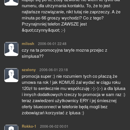
numeru, dla utrzymania kontaktu. To, że to jest
najtańsze rozwiązanie, nikt tutaj nie zaprzeczy. A że
minuta po 66 groszy wychodzi? Co z tego?
Przynajmniej telefon ZAWSZE jest
&quot;czynny&quot; ;-)
milosh
pisze:
2006-06-01 22:48
czy na ta promocyjna taryfe mozna przejsc z
simplusa??
szalony
pisze:
2006-06-01 23:18
promocja super :) nie rozumiem tych co płaczą że
umowa na rok ! jak KOMUŚ żal wydać w ciągu roku
120zł to serdecznie mu współczuję :-):-):-) a dla Iplusa
i innych dodatkowych rzeczy to promocja w sam raz :)
teraz zawiedzeni użytkownicy ERY i jej śmiesznej
oferty blueconnect w telefonie będą mogli bez
zobowiązań korzystać z Iplusa :)
Rokko-1
pisze:
2006-06-02 00:01