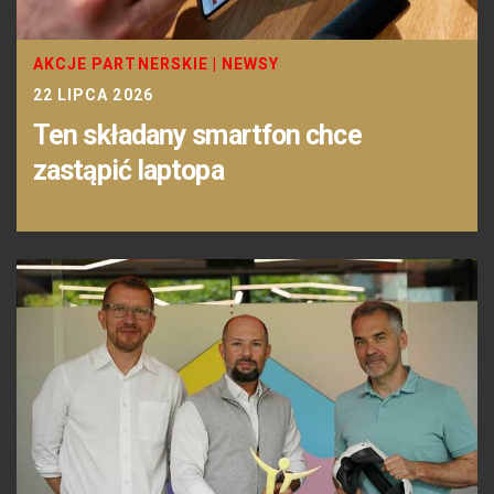
AKCJE PARTNERSKIE
|
NEWSY
22 LIPCA 2026
Ten składany smartfon chce
zastąpić laptopa