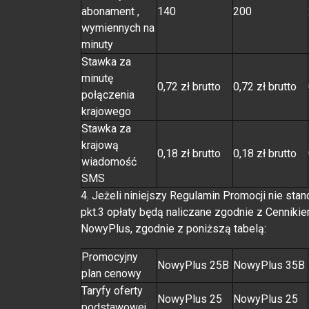
abonament ,
140
200
wymiennych na
minuty
Stawka za
minutę
0,72 zł brutto
0,72 zł brutto
połączenia
krajowego
Stawka za
krajową
0,18 zł brutto
0,18 zł brutto
wiadomość
SMS
4. Jeżeli niniejszy Regulamin Promocji nie stan
pkt.3 opłaty będą naliczane zgodnie z Cenniki
NowyPlus, zgodnie z poniższą tabelą:
Promocyjny
NowyPlus 25B
NowyPlus 35B
plan cenowy
Taryfy oferty
NowyPlus 25
NowyPlus 25
podstawowej