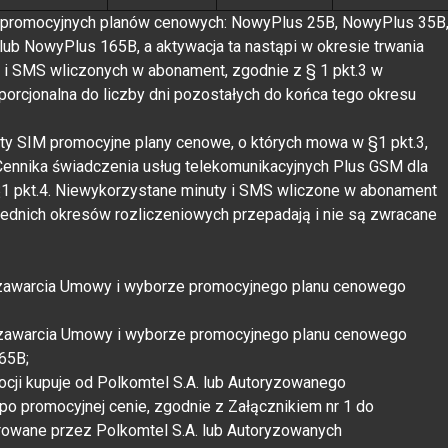
 z promocyjnych planów cenowych: NowyPlus 25B, NowyPlus 35B
b NowyPlus 165B, a aktywacja ta nastąpi w okresie trwania
 i SMS wliczonych w abonament, zgodnie z § 1 pkt.3 w
orcjonalna do liczby dni pozostałych do końca tego okresu
arty SIM promocyjne plany cenowe, o których mowa w §1 pkt.3,
Cennika świadczenia usług telekomunikacyjnych Plus GSM dla
§1 pkt.4. Niewykorzystane minuty i SMS wliczone w abonament
ednich okresów rozliczeniowych przepadają i nie są zwracane
dku zawarcia Umowy i wyborze promocyjnego planu cenowego
dku zawarcia Umowy i wyborze promocyjnego planu cenowego
65B;
ji kupuje od Polkomtel S.A. lub Autoryzowanego
po promocyjnej cenie, zgodnie z Załącznikiem nr 1 do
erowane przez Polkomtel S.A. lub Autoryzowanych