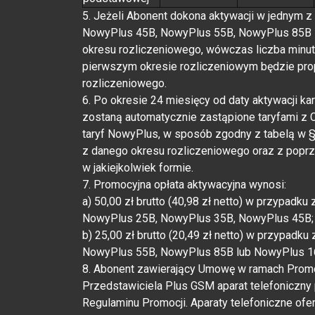
5. Jeżeli Abonent dokona aktywacji w jednym
NowyPlus 45B, NowyPlus 55B, NowyPlus 85B lu
okresu rozliczeniowego, wówczas liczba minut
pierwszym okresie rozliczeniowym będzie prop
rozliczeniowego.
6. Po okresie 24 miesięcy od daty aktywacji k
zostaną automatycznie zastąpione taryfami z 
taryf NowyPlus, w sposób zgodny z tabelą w 
z danego okresu rozliczeniowego oraz z poprz
w jakiejkolwiek formie.
7. Promocyjna opłata aktywacyjna wynosi:
a) 50,00 zł brutto (40,98 zł netto) w przypa
NowyPlus 25B, NowyPlus 35B, NowyPlus 45B;
b) 25,00 zł brutto (20,49 zł netto) w przypa
NowyPlus 55B, NowyPlus 85B lub NowyPlus 1
8. Abonent zawierający Umowę w ramach Promoc
Przedstawiciela Plus GSM aparat telefoniczny 
Regulaminu Promocji. Aparaty telefoniczne of