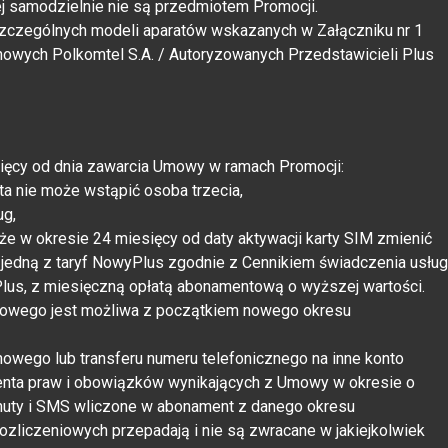
j samodzielnie nie są przedmiotem Promocji.
oszczególnych modeli aparatów wskazanych w Załączniku nr 1
nowych Polkomtel S.A. / Autoryzowanych Przedstawicieli Plus
esięcy od dnia zawarcia Umowy w ramach Promocji:
ta nie może wstąpić osoba trzecia,
ug,
e w okresie 24 miesięcy od daty aktywacji karty SIM zmienić
jedną z taryf NowyPlus zgodnie z Cennikiem świadczenia usług
lus, z miesięczną opłatą abonamentową o wyższej wartości.
nowego jest możliwa z początkiem nowego okresu
owego lub transferu numeru telefonicznego na inne konto
nenta praw i obowiązków wynikających z Umowy w okresie o
inuty i SMS wliczone w abonament z danego okresu
zliczeniowych przepadają i nie są zwracane w jakiejkolwiek