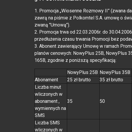
1. Promocja „Wiosenne Rozmowy II” (zwana dale
zawrą na piśmie z Polkomtel S.A. umowę o świ
zwaną "Umową").
2. Promocja trwa od 22.03.2006r. do 30.04.2006
przedłużenia czasu trwania Promocji bez poda
3. Abonent zawierający Umowę w ramach Promo
planów cenowych: NowyPlus 25B, NowyPlus 3
165B, zgodnie z poniższą specyfikacją:
NowyPlus 25B
NowyPlus 35B
Abonament
25 zł brutto
35 zł brutto
Liczba minut
wliczonych w
abonament ,
35
50
wymiennych na
SMS
Liczba SMS
wliczonych w