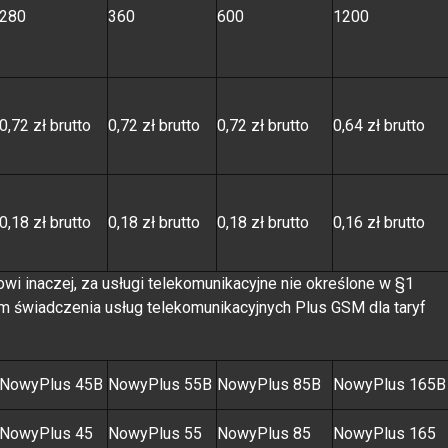
280
360
600
1200
0,72 zł brutto
0,72 zł brutto
0,72 zł brutto
0,64 zł brutto
0,18 zł brutto
0,18 zł brutto
0,18 zł brutto
0,16 zł brutto
owi inaczej, za usługi telekomunikacyjne nie określone w §1
em świadczenia usług telekomunikacyjnych Plus GSM dla taryf
NowyPlus 45B
NowyPlus 55B
NowyPlus 85B
NowyPlus 165B
NowyPlus 45
NowyPlus 55
NowyPlus 85
NowyPlus 165