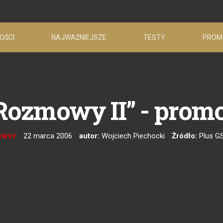
OŚCI
NAJWAŻNIEJSZE
TESTY
PROM
ozmowy II” - promo
22 marca 2006
autor:
Wojciech Piechocki
Żródło:
Plus G
EWSY