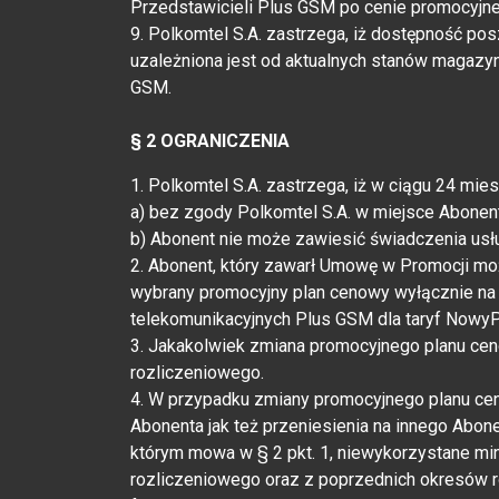
Przedstawicieli Plus GSM po cenie promocyjne
9. Polkomtel S.A. zastrzega, iż dostępność p
uzależniona jest od aktualnych stanów magazy
GSM.
§ 2 OGRANICZENIA
1. Polkomtel S.A. zastrzega, iż w ciągu 24 mi
a) bez zgody Polkomtel S.A. w miejsce Abonen
b) Abonent nie może zawiesić świadczenia usł
2. Abonent, który zawarł Umowę w Promocji moż
wybrany promocyjny plan cenowy wyłącznie na 
telekomunikacyjnych Plus GSM dla taryf NowyP
3. Jakakolwiek zmiana promocyjnego planu ce
rozliczeniowego.
4. W przypadku zmiany promocyjnego planu cen
Abonenta jak też przeniesienia na innego Abo
którym mowa w § 2 pkt. 1, niewykorzystane m
rozliczeniowego oraz z poprzednich okresów ro