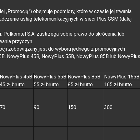
j „Promocją”) obejmuje podmioty, które w czasie jej trwania
adczenie usług telekomunikacyjnych w sieci Plus GSM (dalej
r. Polkomtel S.A. zastrzega sobie prawo do skrócenia lub
wania przyczyn.
cji zobowiązany jest do wyboru jednego z promocyjnych
5B, NowyPlus 45B, NowyPlus 55B, NowyPlus 85B lub NowyPlu
NowyPlus 45B
NowyPlus 55B
NowyPlus 85B
NowyPlus 165B
45 zł brutto
55 zł brutto
85 zł brutto
165 zł brutto
70
90
150
300