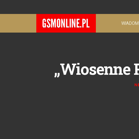
WIADOM
„Wiosenne R
N