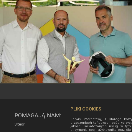
PLIKI COOKIES:
POMAGAJĄ NAM:
Serwis internetowy, z którego korz
urządzeniach końcowych osób korzysta
Siteor
jakości świadczonych usług w tym d
utrzymania sesji użytkownika oraz dla