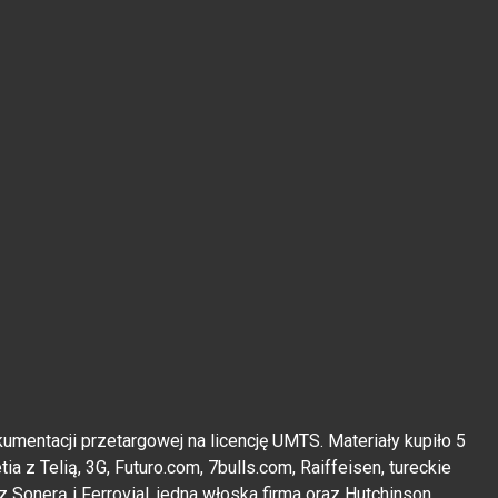
umentacji przetargowej na licencję UMTS. Materiały kupiło 5
ia z Telią, 3G, Futuro.com, 7bulls.com, Raiffeisen, tureckie
 z Sonerą i Ferrovial, jedna włoska firma oraz Hutchinson