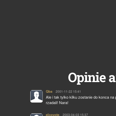
Opinie a
Qba
pisze:
2001-11-22 15:41
Ale i tak tylko kilku zostanie do konca na 
rzadali! Nara!
elcoyote
pisze:
2003-04-03 15:37