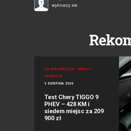
wykruszy sie
Reko
NAJWAŻNIEJSZE
|
NEWSY
|
RECENZJE
3 SIERPNIA 2026
Test Chery TIGGO 9
PHEV – 428 KM i
siedem miejsc za 209
900 zł