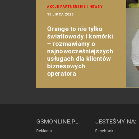
AKCJE PARTNERSKIE
|
NEWSY
13 LIPCA 2026
Orange to nie tylko
światłowody i komórki
– rozmawiamy o
najnowocześniejszych
usługach dla klientów
biznesowych
operatora
GSMONLINE.PL
JESTEŚMY NA:
Reklama
Facebook