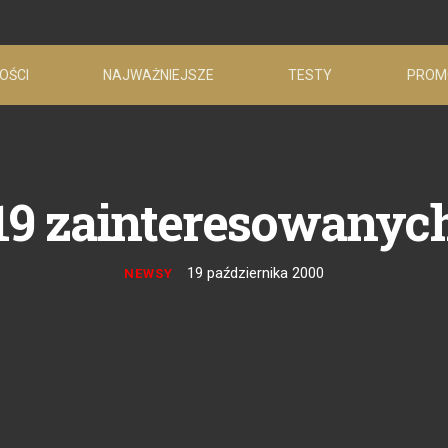
OŚCI
NAJWAŻNIEJSZE
TESTY
PROM
19 zainteresowanyc
19 października 2000
NEWSY