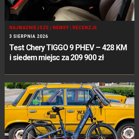
NAJWAŻNIEJSZE
|
NEWSY
|
RECENZJE
3 SIERPNIA 2026
Test Chery TIGGO 9 PHEV – 428 KM
i siedem miejsc za 209 900 zł