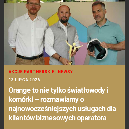
AKCJE PARTNERSKIE
|
NEWSY
13 LIPCA 2026
Orange to nie tylko światłowody i
komórki – rozmawiamy o
najnowocześniejszych usługach dla
klientów biznesowych operatora