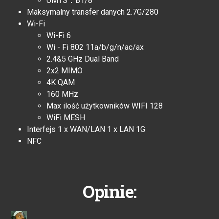
UMTS：B1/8
Maksymalny transfer danych 2.7G/280
Wi-Fi
Wi-Fi 6
Wi - Fi 802 11a/b/g/n/ac/ax
2.4&5 GHz Dual Band
2x2 MIMO
4K QAM
160 MHz
Max ilość użytkowników WIFI 128
WiFi MESH
Interfejs 1 x WAN/LAN 1 x LAN 1G
NFC
Opinie: