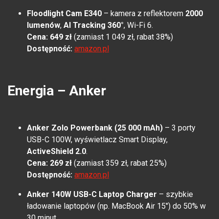
Floodlight Cam E340
– kamera z reflektorem
2000
lumenów
,
AI Tracking 360°
, Wi-Fi 6.
Cena: 649 zł
(zamiast 1 049 zł, rabat 38%)
Dostępność:
amazon.pl
Energia – Anker
Anker Zolo Powerbank (25 000 mAh)
– 3 porty
USB-C 100W, wyświetlacz Smart Display,
ActiveShield 2.0
.
Cena: 269 zł
(zamiast 359 zł, rabat 25%)
Dostępność:
amazon.pl
Anker 140W USB-C Laptop Charger
– szybkie
ładowanie laptopów (np. MacBook Air 15") do 50% w
30 minut.