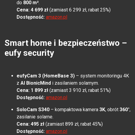
do
800 m²
.
Cena: 4 699 zł
(zamiast 6 299 zł, rabat 25%)
Dostępność:
amazon.pl
Smart home i bezpieczeństwo –
eufy security
eufyCam 3 (HomeBase 3)
– system monitoringu 4K
z
AI BionicMind
i zasilaniem solarnym.
Cena: 1 899 zł
(zamiast 3 910 zł, rabat 51%)
Dostępność:
amazon.pl
SoloCam S340
– kompaktowa kamera
3K
, obrót
360°
,
zasilanie solarne.
Cena: 495 zł
(zamiast 899 zł, rabat 45%)
Dostępność:
amazon.pl