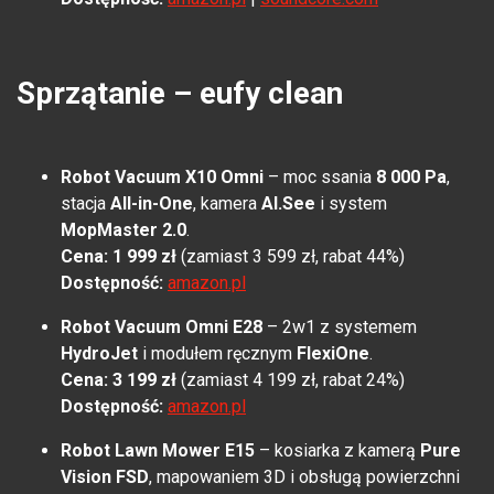
Sprzątanie – eufy clean
Robot Vacuum X10 Omni
– moc ssania
8 000 Pa
,
stacja
All-in-One
, kamera
AI.See
i system
MopMaster 2.0
.
Cena: 1 999 zł
(zamiast 3 599 zł, rabat 44%)
Dostępność:
amazon.pl
Robot Vacuum Omni E28
– 2w1 z systemem
HydroJet
i modułem ręcznym
FlexiOne
.
Cena: 3 199 zł
(zamiast 4 199 zł, rabat 24%)
Dostępność:
amazon.pl
Robot Lawn Mower E15
– kosiarka z kamerą
Pure
Vision FSD
, mapowaniem 3D i obsługą powierzchni