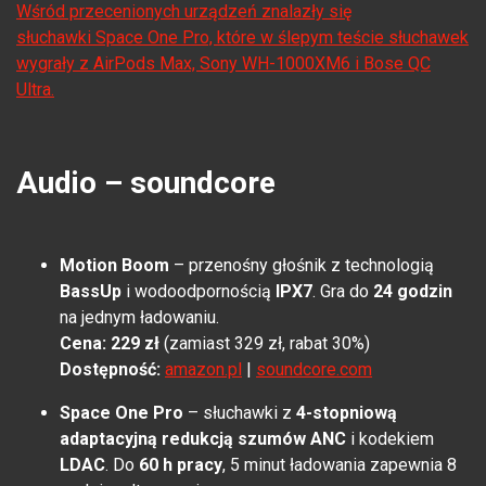
Wśród przecenionych urządzeń znalazły się
słuchawki Space One Pro, które w ślepym teście słuchawek
wygrały z AirPods Max, Sony WH-1000XM6 i Bose QC
Ultra.
Audio – soundcore
Motion Boom
– przenośny głośnik z technologią
BassUp
i wodoodpornością
IPX7
. Gra do
24 godzin
na jednym ładowaniu.
Cena: 229 zł
(zamiast 329 zł, rabat 30%)
Dostępność:
amazon.pl
|
soundcore.com
Space One Pro
– słuchawki z
4-stopniową
adaptacyjną redukcją szumów ANC
i kodekiem
LDAC
. Do
60 h pracy
, 5 minut ładowania zapewnia 8