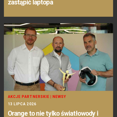
zastąpić laptopa
AKCJE PARTNERSKIE
|
NEWSY
13 LIPCA 2026
Orange to nie tylko światłowody i