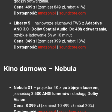
godzin odtwarzania.
Cena: 499 zł
(zamiast 849 zł, rabat 41%)
Dostępność:
amazon.pl
|
soundcore.com
Liberty 5
– najnowsze słuchawki TWS z
Adaptive
ANC 3.0
i
Dolby Spatial Audio
. Do
48h odtwarzania
,
szybkie ładowanie 5h w 10 minut.
Cena: 349 zł
(zamiast 399 zł, rabat 13%)
Dostępność:
amazon.pl
|
soundcore.com
Kino domowe – Nebula
Nebula X1
– projektor 4K z
potrójnym laserem
,
jasnością
3 500 ANSI lumenów
i obsługą
Dolby
Vision
.
Cena: 8 399 zł
(zamiast 10 499 zł, rabat 20%)
Dostępność:
amazon.pl
|
soundcore.com