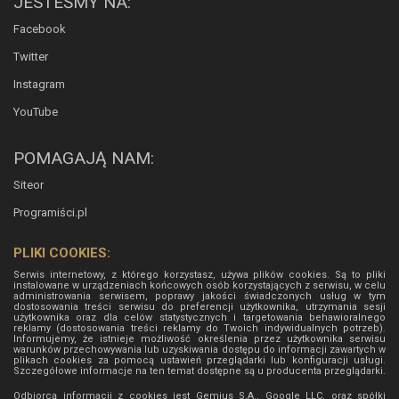
JESTEŚMY NA:
Facebook
Twitter
Instagram
YouTube
POMAGAJĄ NAM:
Siteor
Programiści.pl
PLIKI COOKIES:
Serwis internetowy, z którego korzystasz, używa plików cookies. Są to pliki
instalowane w urządzeniach końcowych osób korzystających z serwisu, w celu
administrowania serwisem, poprawy jakości świadczonych usług w tym
dostosowania treści serwisu do preferencji użytkownika, utrzymania sesji
użytkownika oraz dla celów statystycznych i targetowania behawioralnego
reklamy (dostosowania treści reklamy do Twoich indywidualnych potrzeb).
Informujemy, że istnieje możliwość określenia przez użytkownika serwisu
warunków przechowywania lub uzyskiwania dostępu do informacji zawartych w
plikach cookies za pomocą ustawień przeglądarki lub konfiguracji usługi.
Szczegółowe informacje na ten temat dostępne są u producenta przeglądarki.
Odbiorcą informacji z cookies jest Gemius S.A., Google LLC, oraz spółki