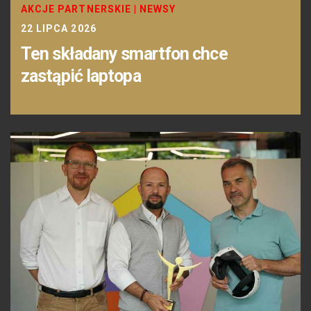
AKCJE PARTNERSKIE
|
NEWSY
22 LIPCA 2026
Ten składany smartfon chce
zastąpić laptopa