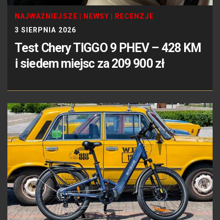
NAJWAŻNIEJSZE
|
NEWSY
|
RECENZJE
3 SIERPNIA 2026
Test Chery TIGGO 9 PHEV – 428 KM
i siedem miejsc za 209 900 zł