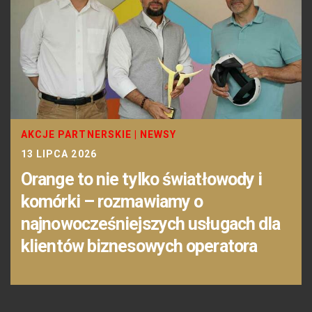
AKCJE PARTNERSKIE
|
NEWSY
13 LIPCA 2026
Orange to nie tylko światłowody i
komórki – rozmawiamy o
najnowocześniejszych usługach dla
klientów biznesowych operatora