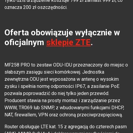
Tylko dziś urządzenie kosztuje 799 zł zamiast 999 zł, co
oznacza 200 zł oszczędności.
Oferta obowiązuje wyłącznie w
oficjalnym
sklepie ZTE
.
MF258 PRO to zestaw ODU-IDU przeznaczony do miejsc o
słabszym zasięgu sieci komórkowej. Jednostka
zewnętrzna ODU jest wyposażona w antenę o wysokim
zysku i spełnia normę odporności IP67, a zasilanie PoE
pozwala poprowadzić do niej tylko jeden przewód.
Producent stawia na prosty montaż i zarządzanie przez
WWW, TR069 lub SNMP, z wbudowanymi funkcjami DHCP,
NAT, firewallem, VPN oraz ochroną przeciwprzepięciową.
Router obsługuje LTE kat. 15 z agregacją do czterech pasm