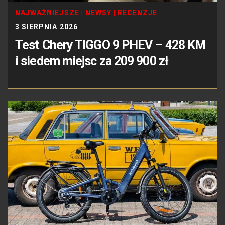
NAJWAŻNIEJSZE
|
NEWSY
|
RECENZJE
3 SIERPNIA 2026
Test Chery TIGGO 9 PHEV – 428 KM
i siedem miejsc za 209 900 zł