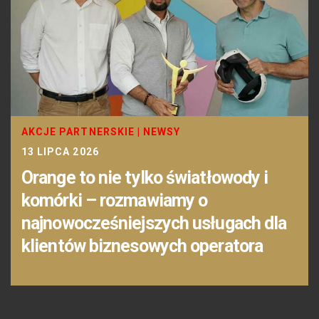
AKCJE PARTNERSKIE
|
NEWSY
13 LIPCA 2026
Orange to nie tylko światłowody i
komórki – rozmawiamy o
najnowocześniejszych usługach dla
klientów biznesowych operatora