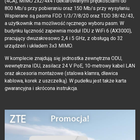
(4CA), MIMO 2x2/4x4 i deklarowanymi prędkościami do
800 Mb/s przy pobieraniu oraz 150 Mb/s przy wysyłaniu.
Wspierane są pasma FDD 1/3/7/8/20 oraz TDD 38/42/43,
a użytkownik ma możliwość ręcznego wyboru pasm. W
budynku łączność zapewnia moduł IDU z WiFi 6 (AX3000),
pracujący dwuzakresowo 2,4 i 5 GHz, z obsługą do 32
urządzeń i układem 3x3 MIMO.
W komplecie znajdują się: jednostka zewnętrzna ODU,
wewnętrzna IDU, zasilacz 24 V PoE, 10-metrowy kabel LAN
oraz akcesoria montażowe (stalowa klamra, dławica
kablowa, korek z uszczelką). W pudełku jest także karta
gwarancyjna i skrócona instrukcja.