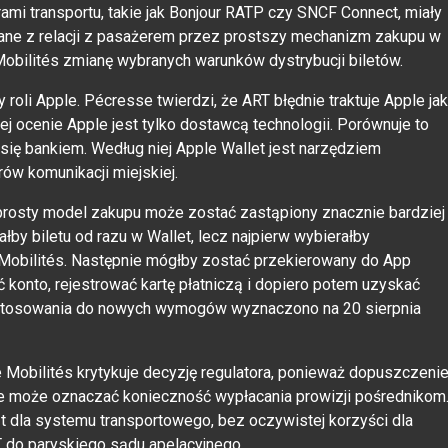
rami transportu, takie jak Bonjour RATP czy SNCF Connect, miały
hane z relacji z pasażerem przez prostszy mechanizm zakupu w
 Mobilités zmianę wybranych warunków dystrybucji biletów.
roli Apple. Pécresse twierdzi, że ART błędnie traktuje Apple jak
jej ocenie Apple jest tylko dostawcą technologii. Porównuje to
e się bankiem. Według niej Apple Wallet jest narzędziem
rów komunikacji miejskiej.
 prosty model zakupu może zostać zastąpiony znacznie bardziej
by biletu od razu w Wallet, lecz najpierw wybierałby
 Mobilités. Następnie mógłby zostać przekierowany do App
ć konto, rejestrować kartę płatniczą i dopiero potem uzyskać
dostosowania do nowych wymogów wyznaczono na 20 sierpnia
ce Mobilités krytykuje decyzję regulatora, ponieważ dopuszczeni
e może oznaczać konieczność wypłacania prowizji pośrednikom
t dla systemu transportowego, bez oczywistej korzyści dla
T do paryskiego sądu apelacyjnego.