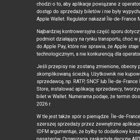
chodzi o to, aby aplikacje powiązane z operato
dostęp do sprzedaży biletów i nie były wypyc
Apple Wallet. Regulator nakazał Île-de-France
Najbardziej kontrowersyjna część sporu dotyczy 
podmiot działający na rynku transportu, choć w 
do Apple Pay, które nie sprawia, że Apple staj
technologicznym, a nie konkurencją dla operato
Jeśli przepisy nie zostaną zmienione, obecny
skomplikowaną ścieżką. Użytkownik nie kupował
sprzedawcę, np. RATP, SNCF lub Île-de-France
Store, instalować aplikację sprzedawcy, tworzy
bilet w Wallet. Numerama podaje, że termin 
2026 r.
W tle jest także spór o pieniądze. Île-de-Fran
szerszej sprzedaży przez zewnętrzne aplikacj
IDFM argumentuje, że byłby to dodatkowy kosz
pasażerów. Organizacja zaskarżyła decyzję AR