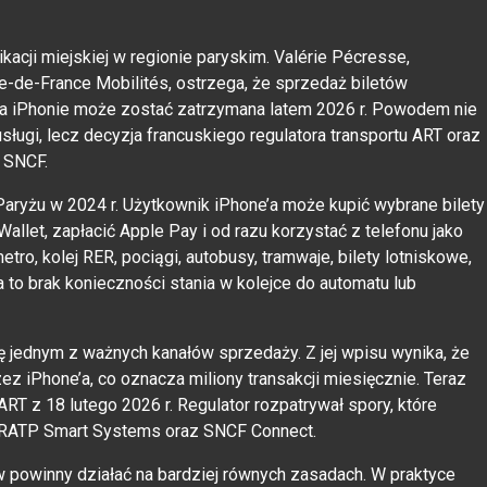
kacji miejskiej w regionie paryskim. Valérie Pécresse,
le-de-France Mobilités, ostrzega, że sprzedaż biletów
na iPhonie może zostać zatrzymana latem 2026 r. Powodem nie
sługi, lecz decyzja francuskiego regulatora transportu ART oraz
i SNCF.
Paryżu w 2024 r. Użytkownik iPhone’a może kupić wybrane bilety
Wallet, zapłacić Apple Pay i od razu korzystać z telefonu jako
metro, kolej RER, pociągi, autobusy, tramwaje, bilety lotniskowe,
a to brak konieczności stania w kolejce do automatu lub
 jednym z ważnych kanałów sprzedaży. Z jej wpisu wynika, że
z iPhone’a, co oznacza miliony transakcji miesięcznie. Teraz
ART z 18 lutego 2026 r. Regulator rozpatrywał spory, które
y RATP Smart Systems oraz SNCF Connect.
w powinny działać na bardziej równych zasadach. W praktyce