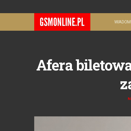
WIADOM
Afera biletow
z
N