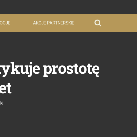
OCJE
AKCJE PARTNERSKIE
ykuje prostotę
et
ki