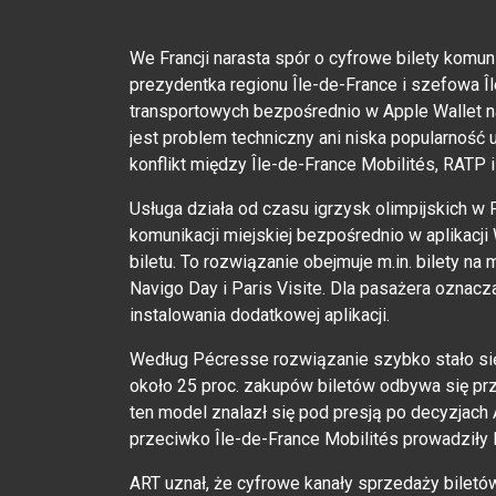
We Francji narasta spór o cyfrowe bilety komuni
prezydentka regionu Île-de-France i szefowa Î
transportowych bezpośrednio w Apple Wallet 
jest problem techniczny ani niska popularność u
konflikt między Île-de-France Mobilités, RATP 
Usługa działa od czasu igrzysk olimpijskich w 
komunikacji miejskiej bezpośrednio w aplikacji 
biletu. To rozwiązanie obejmuje m.in. bilety na 
Navigo Day i Paris Visite. Dla pasażera oznacz
instalowania dodatkowej aplikacji.
Według Pécresse rozwiązanie szybko stało się
około 25 proc. zakupów biletów odbywa się prze
ten model znalazł się pod presją po decyzjach 
przeciwko Île-de-France Mobilités prowadził
ART uznał, że cyfrowe kanały sprzedaży biletó