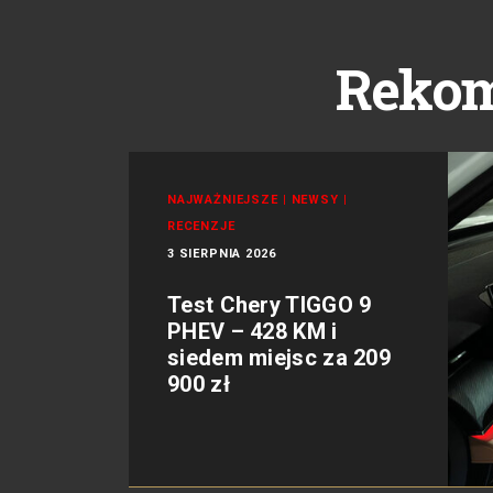
Reko
NAJWAŻNIEJSZE
|
NEWSY
|
RECENZJE
3 SIERPNIA 2026
Test Chery TIGGO 9
PHEV – 428 KM i
siedem miejsc za 209
900 zł