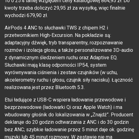
To o 25% taniej względem ceny katalogowej 864,95 zł. Do
kwoty trzeba doliczyć 29,95 zł za wysyłkę, więc finalnie
wychodzi 679,90 zł.
AirPods 4 ANC to słuchawki TWS z chipem H2 i
przetwornikiem High-Excursion. Na pokładzie są:
adaptacyjny dźwięk, tryb transparentny, rozpoznawanie
rozmów i izolacja głosu, a także personalizowane 3D-audio
z dynamicznym śledzeniem ruchu oraz Adaptive EQ.
Słuchawki mają klasę odporności IP54, system
wyrównywania ciśnienia i zestaw czujników (w uchu,
akcelerometry ruchu i głosu, czujnik siły nacisku). Łączność
realizowana jest przez Bluetooth 5.3.
Etui ładujące z USB-C wspiera ładowanie przewodowe i
bezprzewodowe (ładowarki Qi oraz Apple Watch) i ma
wbudowany głośnik do lokalizowania w „Znajdź”. Producent
deklaruje do 20 godzin odtwarzania z ANC i do 30 godzin
bez ANC; szybkie ładowanie przez 5 minut daje ok. godzinę
muzyki lub 45 minut rozmowy. W zestawie nie ma