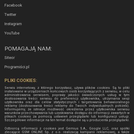
Facebook
Twitter
Instagram
YouTube
POMAGAJĄ NAM:
Siteor
Programiści.pl
PLIKI COOKIES:
Serwis internetowy, z którego korzystasz, używa plików cookies. Są to pliki
instalowane w urządzeniach końcowych osób korzystających z serwisu, w celu
administrowania serwisem, poprawy jakości świadczonych usług w tym
dostosowania treści serwisu do preferencji użytkownika, utrzymania sesji
użytkownika oraz dla celów statystycznych i targetowania behawioralnego
reklamy (dostosowania treści reklamy do Twoich indywidualnych potrzeb).
Informujemy, że istnieje możliwość określenia przez użytkownika serwisu
warunków przechowywania lub uzyskiwania dostępu do informacji zawartych w
plikach cookies za pomocą ustawień przeglądarki lub konfiguracji usługi.
Szczegółowe informacje na ten temat dostępne są u producenta przeglądarki.
Odbiorcą informacji z cookies jest Gemius S.A., Google LLC, oraz spółki
zlecające GSM ONLINE Sp. z o.o. realizację kampanii reklamowej, a także