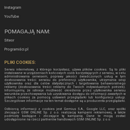
Instagram
YouTube
POMAGAJĄ NAM:
Siteor
Programiści.pl
PLIKI COOKIES:
Serwis internetowy, z którego korzystasz, używa plików cookies. Są to pliki
instalowane w urządzeniach końcowych osób korzystających z serwisu, w celu
administrowania serwisem, poprawy jakości świadczonych usług w tym
dostosowania treści serwisu do preferencji użytkownika, utrzymania sesji
użytkownika oraz dla celów statystycznych i targetowania behawioralnego
reklamy (dostosowania treści reklamy do Twoich indywidualnych potrzeb).
Informujemy, że istnieje możliwość określenia przez użytkownika serwisu
warunków przechowywania lub uzyskiwania dostępu do informacji zawartych w
plikach cookies za pomocą ustawień przeglądarki lub konfiguracji usługi.
Szczegółowe informacje na ten temat dostępne są u producenta przeglądarki.
Odbiorcą informacji z cookies jest Gemius S.A., Google LLC, oraz spółki
zlecające GSM ONLINE Sp. z o.o. realizację kampanii reklamowej, a także
podmioty badające i zliczające tę kampanię. Dane te mogą zostać
udostępnione na rzecz partnerów handlowych
GSM ONLINE Sp. z o.o.