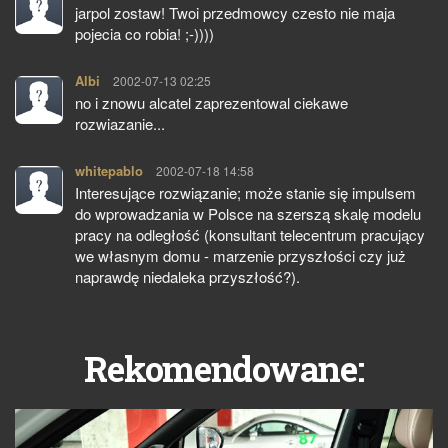
jarpol zostaw! Twoi przedmowcy czesto nie maja
pojecia co robia! ;-))))
Albi
pisze:
2002-07-13 02:25
no i znowu alcatel zaprezentowal ciekawe
rozwiazanie...
whitepablo
pisze:
2002-07-18 14:58
Interesujące rozwiązanie; może stanie się impulsem
do wprowadzania w Polsce na szerszą skalę modelu
pracy na odległość (konsultant telecentrum pracujący
we własnym domu - marzenie przyszłości czy już
naprawdę niedaleka przyszłość?).
Rekomendowane: