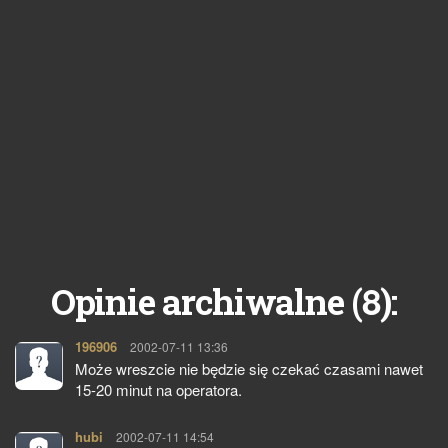
8
Opinie archiwalne (
):
196906
pisze:
2002-07-11 13:36
Może wreszcie nie będzie się czekać czasami nawet
15-20 minut na operatora.
hubi
pisze:
2002-07-11 14:54