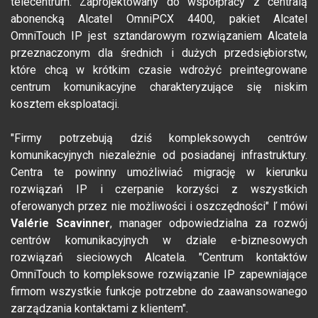
telecentrum. Zaprojektowany do współpracy z centralą
abonencką Alcatel OmniPCX 4400, pakiet Alcatel
OmniTouch IP jest sztandarowym rozwiązaniem Alcatela
przeznaczonym dla średnich i dużych przedsiębiorstw,
które chcą w krótkim czasie wdrożyć preintegrowane
centrum komunikacyjne charakteryzujące się niskim
kosztem eksploatacji.
"Firmy potrzebują dziś kompleksowych centrów
komunikacyjnych niezależnie od posiadanej infrastruktury.
Centra te powinny umożliwiać migrację w kierunku
rozwiązań IP i czerpanie korzyści z wszystkich
oferowanych przez nie możliwości i oszczędności" ľ mówi
Valérie Scavinner
, manager odpowiedzialna za rozwój
centrów komunikacyjnych w dziale e-biznesowych
rozwiązań sieciowych Alcatela. "Centrum kontaktów
OmniTouch to kompleksowe rozwiązanie IP zapewniające
firmom wszystkie funkcje potrzebne do zaawansowanego
zarządzania kontaktami z klientem".