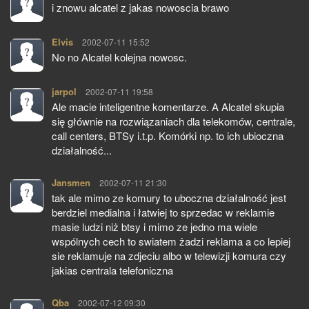
i znowu alcatel z jakas nowoscia brawo
Elvis
pisze:
2002-07-11 15:52
No no Alcatel kolejna nowosc.
jarpol
pisze:
2002-07-11 19:58
Ale macie inteligentne komentarze. A Alcatel skupia
się głównie na rozwiązaniach dla telekomów, centrale,
call centers, BTSy i.t.p. Komórki np. to ich ubioczna
działalność...
Jansmen
pisze:
2002-07-11 21:30
tak ale mimo ze komury to uboczna działalność jest
berdziel medialna i łatwiej to sprzedac w reklamie
masie ludzi niż btsy i mimo ze jedno ma wiele
wspólnych cech to swiatem żadzi reklama a co lepiej
sie reklamuje na zdjeciu albo w telewizji komura czy
jakias centrala telefoniczna
Qba
pisze:
2002-07-12 09:30