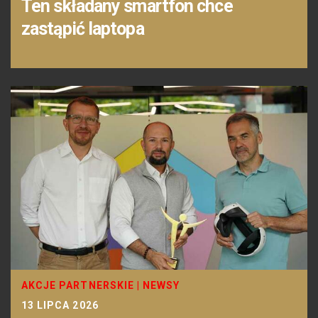
Ten składany smartfon chce
zastąpić laptopa
AKCJE PARTNERSKIE
|
NEWSY
13 LIPCA 2026