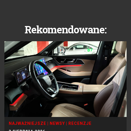
Rekomendowane:
NAJWAŻNIEJSZE
|
NEWSY
|
RECENZJE