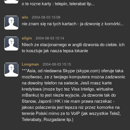
o te rozne karty : telepin, telerabat itp...
wlo
pisze:
2004-08-03 15:08
nie znam się na tych kartach - ja dzwonię z komórki...
silgin
pisze:
2004-08-03 15:14
NIech ze stacjonarnego w anglii dzwonia do ciebie. ich
to kosztuje jak nasza tepsa lokanie
Longman
pisze:
2004-08-03 15:15
***Asia, od niedawna Skype (skype.com) oferuje taka
mozliwosc, ze z twojego komputera mozna zadzwonic
na dowolny telefon na swiecie. Jesli masz karte
kredytowa (moze byc tez Visa Inteligo, wirtualne
mBanku) to jest niezle wyjscie. Ja dzwonie tak do
Stanow, Japonii i HK i nie mam prawa narzekac -
jakosc polaczenia jest lepsza niz przez komorke na
terenie Polski mimo ze to VoIP (jak wszystkie Tele2,
Telerabaty, Rozgadane itp.)