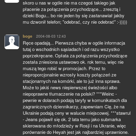
skoro u nas w ogóle nie ma czegoś takiego jak
płacenie za połączenia przychodzące... zresztą i
dzieki Bogu... bo nie jeden by się zastanawiał jakby
mu dzwonił telefon; "odebrać, czy nie odebrać" :-)))))
boge
pisze:
2004-08-03 12:43
Ręce opadają... Pierwsza chyba w ogóle informacja
tutaj o wschodnich sąsiadach i od razu wszystko
poprzekręcane. Opłata za połączenia przychodzące
została zniesiona ustawowo ok. rok temu, więc nie
muszą tego robić w promocjach. Przez to
nieproporcjonalnie wzrosły koszty połączeń ze
stacjonarnych na komórki, ale to już inna sprawa.
Może to jakiś news niepierwszej świeżości albo
niepoprawne tłumaczenie na polski? ***Weinc -
pewnie w dolarach podają taryfy w komunikatach dla
zagranicznych dziennikarzy, zapewniam Cię, że na
Ukrainie podają ceny w walucie miejscowej. ***stawrul
- Jeans pojawił się ok. 2 lata temu jako submarka
skierowana do młodzieży w Rosji i na Ukranie, więc
porównanie do Heyah jest jak najbardziej uprawnione.