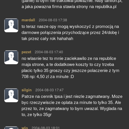
(panie) to bym nie traktowal powaznie. Niby tanifon.pl,
a jaka powazna firma stawia strony na republika.pl
mardall
pisze:
2004-08-03 17:38
to teraz nasze opy mogą wyskoczyć z promocją na
darmowe połączenia przychodzące przez 24/dobę i
tak przez cały rok hahahah
pezet
pisze:
2004-08-03 17:40
no wlasnie tez to mnie zaciekawilo ze na republice
maja strone, a te dodatkowe koszty to czy trzeba
placic tylko 35 groszy czy jeszcze polaczenie z tym
708 np: 4,50 zl za minute :D
silgin
pisze:
2004-08-03 17:47
Patrze na cennik tpsa i jest niezle zagmatwany. Moze
byc rzeczywiscie ze oplata za minute to tylko 35. Ale
przez to, ze zagmatwany to bym uwazal. Wyglada na
to, ze tylko 35gr
wlo
pisze:
2004-08-03 18:01