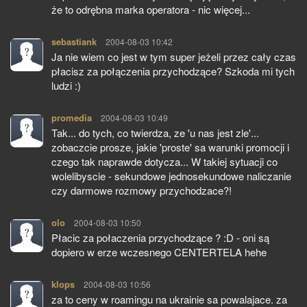
że to odrębna marka operatora - nic więcej...
sebastiank
pisze:
2004-08-03 10:42
Ja nie wiem co jest w tym super jeżeli przez cały czas
płacisz za połączenia przychodzące? Szkoda mi tych
ludzi :)
promedia
pisze:
2004-08-03 10:49
Tak... do tych, co twierdza, ze 'u nas jest zle'...
zobaczcie prosze, jakie 'proste' sa warunki promocji i
czego tak naprawde dotycza... W takiej sytuacji co
wolelibyscie - sekundowe jednosekundowe naliczanie
czy darmowe rozmowy przychodzace?!
olo
pisze:
2004-08-03 10:50
Płacic za połaczenia przychodzące ? :D - oni są
dopiero w erze wczesnego CENTERTELA hehe
klops
pisze:
2004-08-03 10:56
za to ceny w roamingu na ukrainie sa powalajace. za