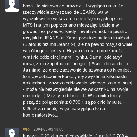
boge - to ciekawe co mówisz... I wygląda na to, że
rzeczywiście załyszano, że JEANS, wa w
wyszukiwarce wskazało na markę rosyjskiej sieci
MTS i na tym poprzestano mieszając ludziom w
głowie. Też przecież kiedy Heyah wchodziła pisali o
rosyjskim JEANS-ie. Zaraz popatrzę na ten ukraiński
(Białoruś też ma Jeans :-)) ale na pewno rosyjski wiele
wspólnego z naszym Heyah nie ma, oprócz może
właśnie oddzielnej marki i rynku. Sama ilość taryf
mówi, że to zupełnie co innego :-) Asia - da się da :-)
Ja mimo, że chcę zadzwonić do szwagra do Niemiec,
to moje połączenie kończy się zwykle na kilkunastu
sekundach - zawsze oddzwania twierdąc, że ma taniej
- może nie bezwzglednie ale we wskaźniku na swoje
dochody :-) Mi z tym dobrze :-D W cenniku tepsy
piszą, że połączenia z 0 708 1 są po cnie impulsu -
0,25 zł za minutę, więc nie wygląda to na
kombinatorstwo...
wlo
pisze:
2004-08-03 18:03
kurczę - 0,29 zł (netto) oczywiście :-) ale już 0 708 4