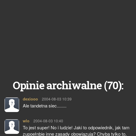
70
Opinie archiwalne (
):
dexiooo
pisze:
2004-08-03 10:39
Ale tandetna siec........
wlo
pisze:
2004-08-03 10:40
To jest super! No i ludzie! Jaki to odpowiednik, jak tam
zupoełnbie inne zasady obowiązują? Chyba tylko to,