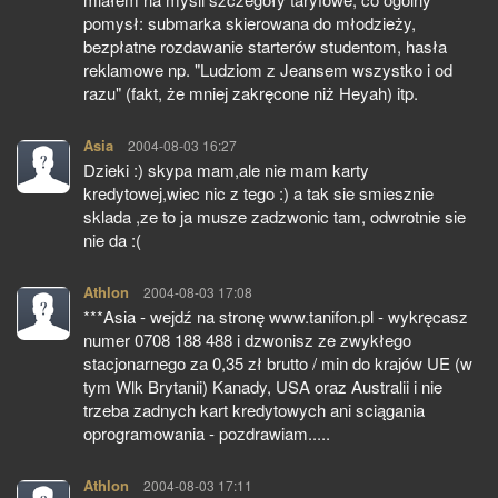
pomysł: submarka skierowana do młodzieży,
bezpłatne rozdawanie starterów studentom, hasła
reklamowe np. "Ludziom z Jeansem wszystko i od
razu" (fakt, że mniej zakręcone niż Heyah) itp.
Asia
pisze:
2004-08-03 16:27
Dzieki :) skypa mam,ale nie mam karty
kredytowej,wiec nic z tego :) a tak sie smiesznie
sklada ,ze to ja musze zadzwonic tam, odwrotnie sie
nie da :(
Athlon
pisze:
2004-08-03 17:08
***Asia - wejdź na stronę www.tanifon.pl - wykręcasz
numer 0708 188 488 i dzwonisz ze zwykłego
stacjonarnego za 0,35 zł brutto / min do krajów UE (w
tym Wlk Brytanii) Kanady, USA oraz Australii i nie
trzeba zadnych kart kredytowych ani sciągania
oprogramowania - pozdrawiam.....
Athlon
pisze:
2004-08-03 17:11