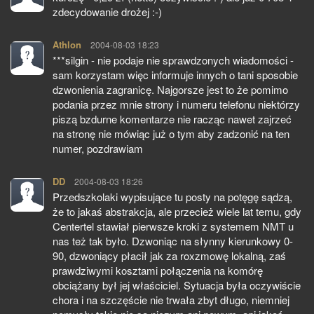
zdecydowanie drożej :-)
Athlon
pisze:
2004-08-03 18:23
***silgin - nie podaje nie sprawdzonych wiadomości -
sam korzystam więc informuje innych o tani sposobie
dzwonienia zagranicę. Najgorsze jest to że pomimo
podania przez mnie strony i numeru telefonu niektórzy
piszą bzdurne komentarze nie racząc nawet zajrzeć
na stronę nie mówiąc już o tym aby zadzonić na ten
numer, pozdrawiam
DD
pisze:
2004-08-03 18:26
Przedszkolaki wypisujące tu posty na potęgę sądzą,
że to jakaś abstrakcja, ale przecież wiele lat temu, gdy
Centertel stawiał pierwsze kroki z systemem NMT u
nas też tak było. Dzwoniąc na słynny kierunkowy 0-
90, dzwoniący płacił jak za roxzmowę lokalną, zaś
prawdziwymi kosztami połączenia na komórę
obciążany był jej właściciel. Sytuacja była oczywiście
chora i na szczęście nie trwała zbyt długo, niemniej