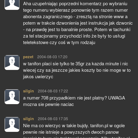
Aha uzupełniając poprzedni komentarz po wybraniu
tego numeru wybierasz ponownie tym razem numer
abonenta zagranicznego - zresztą na stronie www a
potem w trakcie dzwonienia jest instrukcja jak dzwonic
- na prawdę jest to banalnie proste. Potem w tachunki
za tel stacjonarny przychodzi info że były to usługi
teletekstowe czy coś w tym rodzaju
pezet
pisze:
2004-08-03 17:20
w tanifon placi sie tylko te 35gr za kazda minute i nic
wiecej czy sa jeszcze jakies koszty bo nie moge w to
jakos uwierzyc
silgin
pisze:
2004-08-03 17:22
a numer 708 przypadkiem nie jest platny? UWAGA
mozna sie pewnie naciac
silgin
pisze:
2004-08-03 17:35
Nie ma co wierzyc w takie bujdy. tanifon.pl w ogole
pewnie nie istnieje a powyzszych dwoch panow