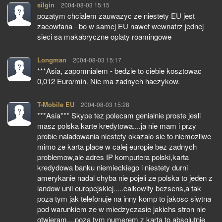
silgin
pisze:
2004-08-03 15:15
pozatym chcialem zauwazyc ze niestety EU jest
zacowfana - bo w samej EU nawet wewnatrz jednej
sieci sa makabryczne oplaty roamingowe
Longman
pisze:
2004-08-03 15:17
***Asia, zapomnialem - bedzie to ciebie kosztowac
0,012 Euro/min. Nie ma zadnych haczykow.
T-Mobile EU
pisze:
2004-08-03 15:28
***Asia*** Skype tez polecam genialnie proste jesli
masz polska karte kredytowa....ja nie mam i przy
probie naladowania niestety okazalo sie to niemozliwe
mimo ze karta place w calej europie bez zadnych
problemow,ale adres IP komputera polski,karta
kredydowa banku niemieckiego i niestety durni
amerykanie nadal chyba nie pojeli ze polska to jeden z
landow unii europejskiej.....calkowity bezsens,a tak
poza tym jak telefonuje na inny komp to jakosc siwtna
pod warunkiem ze w miedzyczasie jakichs stron nie
otwieram....poza tym numerem z karta to absolutnie