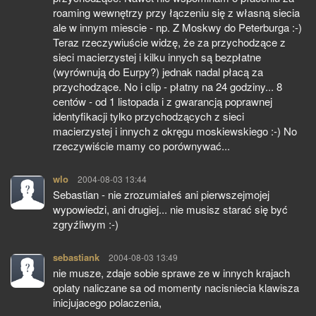
roaming wewnętrzy przy łączeniu się z własną siecia
ale w innym miescie - np. Z Moskwy do Peterburga :-)
Teraz rzeczywiuście widzę, że za przychodzące z
sieci macierzystej i kilku innych są bezpłatne
(wyrównują do Eurpy?) jednak nadal płacą za
przychodzące. No i clip - płatny na 24 godziny... 8
centów - od 1 listopada i z gwarancją poprawnej
identyfikacji tylko przychodzących z sieci
macierzystej i innych z okręgu moskiewskiego :-) No
rzeczywiście mamy co porównywać...
wlo
pisze:
2004-08-03 13:44
Sebastian - nie zrozumiałeś ani pierwszejmojej
wypowiedzi, ani drugiej... nie musisz starać się być
zgryźliwym :-)
sebastiank
pisze:
2004-08-03 13:49
nie musze, zdaje sobie sprawe ze w innych krajach
oplaty naliczane sa od momenty nacisniecia klawisza
inicjujacego polaczenia,