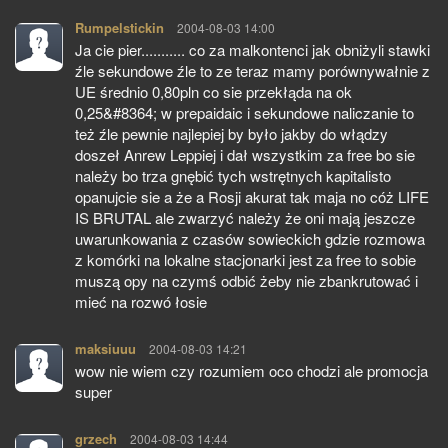
Rumpelstickin
pisze:
2004-08-03 14:00
Ja cie pier........... co za malkontenci jak obniżyli stawki
źle sekundowe źle to ze teraz mamy porównywałnie z
UE średnio 0,80pln co sie przekłąda na ok
0,25&#8364; w prepaidaic i sekundowe naliczanie to
też źle pewnie najlepiej by było jakby do włądzy
doszeł Anrew Leppiej i dał wszystkim za free bo sie
należy bo trza gnębić tych wstrętnych kapitalisto
opanujcie sie a że a Rosji akurat tak maja no cóż LIFE
IS BRUTAL ale zwarzyć należy że oni mają jeszcze
uwarunkowania z czasów sowieckich gdzie rozmowa
z komórki na lokalne stacjonarki jest za free to sobie
muszą opy na czymś odbić żeby nie zbankrutować i
mieć na rozwó łosie
maksiuuu
pisze:
2004-08-03 14:21
wow nie wiem czy rozumiem oco chodzi ale promocja
super
grzech
pisze:
2004-08-03 14:44