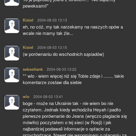
peweksami!"
Kisiel
pisze:
2004-08-03 13:13
eh, no cóż, my tak narzekamy na naszych opów a
wcale nie mamy tak źle...
Kisiel
pisze:
2004-08-03 13:15
(w porównaniu do wschodnich sąsiadów)
sebastiank
pisze:
2004-08-03 13:22
** wlo - wiem więcej niż się Tobie zdaje i ........ takie
komentarze zostaw dla siebie
wlo
pisze:
2004-08-03 13:41
boge - może na Ukrainie tak - nie wiem bo nie
czytałem. Jednak kiedy wchodziła Heyah i padło
pierwsze porównanie do Jeans (wręczo plagiacie się
mówiło) poczytałem o tej sieci (w Rosji) i jak
najbardziej podawali informacje o opłacie za
przychodzące. Nawet nie wspominam o płaceniu za