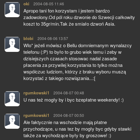
oki
pisze:
2004-08-05 11:46
Apropo tani fon korzystam i jestem bardzo
zadowolony.Od pól roku dzwonie do Szwecji całkowity
koszt to 35gr/min.Tak że smiało dzwoń Asia.
blobi
pisze:
2004-08-06 13:57
Wlo* jeżeli mówisz o Bellu domniemanym wynalazcy
telefonu (:P) to było to grubo wiek temu i zeby w
dzisiejszych czasach stosowac nadal zasade
płacenia za przywilej korzystania to tylko można
wspólczuc ludziom, którzy z braku wyboru muszą
korzystać z takiego rozwiązania...:[
rgumkowski1
pisze:
2004-08-07 00:48
U nas też mogły by i byc bzepłatne weekendy! :)
rgumkowski1
pisze:
2004-08-07 00:50
Ale faktycznie na wschodzie mają płatne
przychodzące, u nas tez by mogły byc gdyby stawki
także za wychodzące były by groszowe! :)