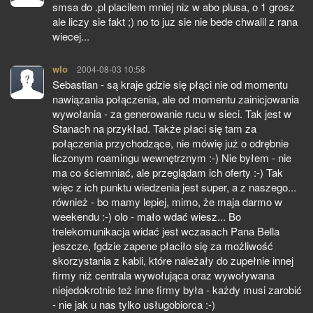
smsa do .pl placilem mniej niz w abo plusa, o 1 grosz
ale liczy sie fakt ;) no to juz sie nie bede chwalil z rana
wiecej...
wlo
pisze:
2004-08-03 10:58
Sebastian - są kraje gdzie się płąci nie od momentu
nawiązania połączenia, ale od momentu zainicjowania
wywołania - za generowanie rucu w sieci. Tak jest w
Stanach na przykład. Także płaci się tam za
połączenia przychodzące, nie mówię już o odrębnie
liczonym roamingu wewnętrznym :-) Nie byłem - nie
ma co ściemniać, ale przeglądam ich oferty :-) Tak
więc z ich punktu wiedzenia jest super, a z naszego...
również - bo mamy lepiej, mimo, że maja darmo w
weekendu :-) olo - mało wdać wiesz... Bo
trelekomunikacja widać jest wczasach Pana Bella
jeszcze, fgdzie zapene płaciło się za możliwość
skorzystania z kabli, które należały do zupełnie innej
firmy niż centrala wywołująca oraz wywoływana
niejedokrotnie też inne firmy była - każdy musi zarobić
- nie jak u nas tylko usługobiorca :-)