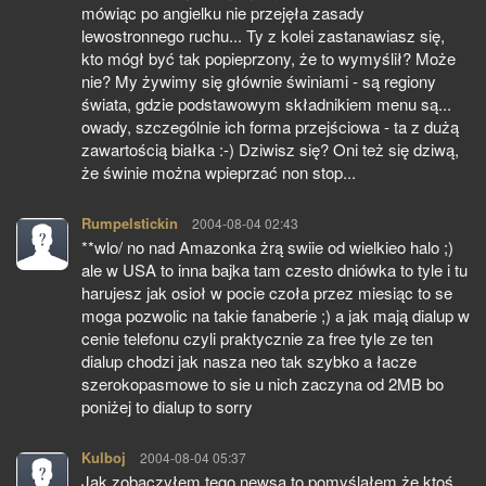
mówiąc po angielku nie przejęła zasady
lewostronnego ruchu... Ty z kolei zastanawiasz się,
kto mógł być tak popieprzony, że to wymyślił? Może
nie? My żywimy się głównie świniami - są regiony
świata, gdzie podstawowym składnikiem menu są...
owady, szczególnie ich forma przejściowa - ta z dużą
zawartością białka :-) Dziwisz się? Oni też się dziwą,
że świnie można wpieprzać non stop...
Rumpelstickin
pisze:
2004-08-04 02:43
**wlo/ no nad Amazonka żrą swiie od wielkieo halo ;)
ale w USA to inna bajka tam czesto dniówka to tyle i tu
harujesz jak osioł w pocie czoła przez miesiąc to se
moga pozwolic na takie fanaberie ;) a jak mają dialup w
cenie telefonu czyli praktycznie za free tyle ze ten
dialup chodzi jak nasza neo tak szybko a łacze
szerokopasmowe to sie u nich zaczyna od 2MB bo
poniżej to dialup to sorry
Kulboj
pisze:
2004-08-04 05:37
Jak zobaczyłem tego newsa to pomyślałem,że ktoś