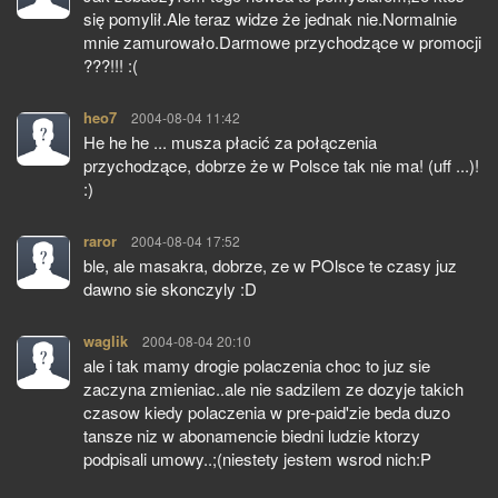
się pomylił.Ale teraz widze że jednak nie.Normalnie
mnie zamurowało.Darmowe przychodzące w promocji
???!!! :(
heo7
pisze:
2004-08-04 11:42
He he he ... musza płacić za połączenia
przychodzące, dobrze że w Polsce tak nie ma! (uff ...)!
:)
raror
pisze:
2004-08-04 17:52
ble, ale masakra, dobrze, ze w POlsce te czasy juz
dawno sie skonczyly :D
waglik
pisze:
2004-08-04 20:10
ale i tak mamy drogie polaczenia choc to juz sie
zaczyna zmieniac..ale nie sadzilem ze dozyje takich
czasow kiedy polaczenia w pre-paid'zie beda duzo
tansze niz w abonamencie biedni ludzie ktorzy
podpisali umowy..;(niestety jestem wsrod nich:P