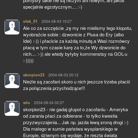
pomysły takie nie są niczym ani nowym, ani jakoś
specjalnie egzotycznym.... :-)
olek_01
pisze:
2004-08-03 19:27
Ale co za szczęście ,zę my nie mielismy tego klopotu,
wyobraźcie sobie : dzwonicie z Plusa do Ery (albo
Idei) :-)) i płacicie za każdą minutę,a Wasi rozmówcy
płacą w tym czasie karę za to,że Wy dzwonicie do
nich.... :-)) ale wtedy byłyby kommenstsy na GOL-u
:-)))))
skorpion23
pisze:
2004-08-03 20:12
Nieżle są zacofani skoro u nich jeszcze trzeba płacić
za połączenia przychodzące!!!
wlo
pisze:
2004-08-04 00:37
skorpion23 - nie gadaj głupot o zacofaniu - Ameryka
od zarania płaci za odbierane - to tylko kwestia
przyzwyczajenia... Jak np. jazda lewą sroną drogi :-)
Dla małego w sumie państwa wyspiarskiego w
Europie, dziwnym się wydaje, że reszta świata