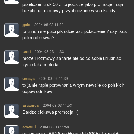
przeliczeniu ok 50 zl to jeszcze jako promocje maja
bezplatne rozmowy przychodzace w weekendy.
gelo
pisze:
2004-08-03 11:32
to u nich sie placi jak odbierasz polaczenie ? czy tkos
pokrecil newsa?
tomi
pisze:
2004-08-03 11:33
moze i rozmowy sa tanie ale po co sobie utrudniac
zycie taka metoda
unisys
pisze:
2004-08-03 11:39
to ja nie łapie porownania w tym news'ie do polskich
odpowiednikow
Erazmus
pisze:
2004-08-03 11:53
Bardzo ciekawa promocja :-)
stawrul
pisze:
2004-08-03 11:53
porownanie JEANS do Heyah lub SS jest zupelnie