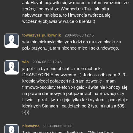
Jak Heyah pojawiło się w marcu, miałem wrażenie, że
zerżnęli pomysł ze Wschodu :) Tak, tak, siła
nabywcza mniejsza, to i inwencja twórcza się
wcześniej objawia w walce o klienta :)
towarzysz pulkownik
pisze:
2004-08-03 12:45
wsumie ciekawie dla tych ludzi co muszą placic za
pol./ przych.. ja tam niechce miec 1sekundowego.
wlo
pisze:
2004-08-03 12:46
jarpol - ja bym nie chciał... moje rachunki
DRASTYCZNIE by wzrosły :-) Jednak odbieram 2- 3-
krotnie więcej połączeń niż sam dzwonię - mam
firmowo-osobisty telefon :-) gelo - świat nie kończy się
na prawie darmowych połączeniach na Słowacji czy
Litwie... g-rat - jw. nie jaja tylko taki system - poczytaj o
idealnych Stanach - pakietach po 2 tys. minut za 50$
;-)))
nieważne
pisze:
2004-08-03 13:00
To ja poproszę jeans z tonikiem... "Nie bądźmy