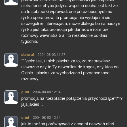
nietrafione. chyba jedyna wspolna cecha jest fakt ze
sa to submarki wprowadzone przez obecnych na
rynku operatorow. ta promocja nie wydaje mi sie
szczegolnie interesujaca. moze dlatego bo na naszym
rynku jest taka promocja jak darmowe rozmow
rozmowy wewnatrz SS i to niezaleznie od dnia
tygodnia.
stawrul
pisze:
2004-08-03 11:57
***gelo: tak, u nich placisz za to, ze rozmawiasz.
niewazne czy to Ty dzwoniles do kogos, czy ktos do
Ciebie - placisz za wychodzace i przychodzace
rozmowy.
g-rat
pisze:
2004-08-03 12:04
promocja na "bezpłatne połączenia przychodzące"???
jaja jakieś...
dred
pisze:
2004-08-03 12:14
jak to można porównywać z cenami naszych ofert