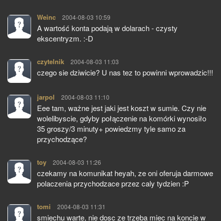
Weinc
pisze:
2004-08-03 10:59
A wartość konta podają w dolarach - czysty
ekscentryzm. :-D
czytelnik
pisze:
2004-08-03 11:03
czego sie dziwicie? U nas tez to powinni wprowadzic!!!
jarpol
pisze:
2004-08-03 11:10
Eee tam, ważne jest jaki jest koszt w sumie. Czy nie
wolelibyscie, gdyby połączenie na komórki wynosiło
35 groszy/3 minuty+ powiedzmy tyle samo za
przychodzące?
toy
pisze:
2004-08-03 11:26
czekamy na komunikat heyah, ze oni oferuja darmowe
polaczenia przychodzace przez caly tydzien :P
tomi
pisze:
2004-08-03 11:31
smiechu warte, nie dosc ze trzeba miec na koncie w