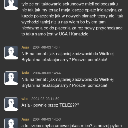
tyle ze oni taktowanie sekundowe mieli od poczatku
nie tak jak my teraz i maja jescze oplate inicjacyjna za
kazde polaczenie jak w nowych planach tepsy ale i tak
wychodzi taniej niz u nas wiem bo bylem tam
niedawno a co do placenia za rozmowy przychodzace
to taka samo jest w USA i Kanadzie
Asia
pisze:
2004-08-03 14:44
NIE na temat : jak najtaniej zadzwonić do Wielkiej
Brytani na tel.stacjonarny? Prosze, pomóżcie!
Asia
pisze:
2004-08-03 14:44
NIE na temat : jak najtaniej zadzwonić do Wielkiej
Brytani na tel.stacjonarny? Prosze, pomóżcie!
wlo
pisze:
2004-08-03 14:50
Asia - pewnie przez TELE2???
Asia
pisze:
2004-08-03 14:53
a to trzeba chyba umowe jakas miec? ja arczej pytam