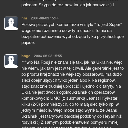
polecam Skype do rozmow tanich jak barszcz:-) l
hm
pisze:
2004-08-03 15:44
Polowa piszacych komentarze w stylu "To jest Super"
wogule nie rozumie o co w tym chodzi. To nie sa
bezplatne połaczenia wychodzące tylko przychodzące
pajace.
boge
pisze:
2004-08-03 15:55
***wlo Na Rosji nie znam się tak, jak na Ukrainie, więc
nie wiem, jak tam jest w tej chwili. Ale generalnie jest to
po prostu kraj znacznie większy obszarowo, ma dużo
sieci obejmujących tylko jeden albo kilka regionów,
stąd znacznie trudniej uprościć i ujednolicić taryfy. Na
Ukrainie jest dwóch ogólnoukraińskich operatorów
komórkowych: UMC (z submarką Jeans) i Kyivstar i
kilku (2-3) pomniejszych, co to mają sieć tylko np. w
jednym mieście. Więc może stąd wynika, że Jeans
ukraiński jest taryfowo bardziej podobny do Heyah niż
rosyjski :) Z samym podobieństwem pomysłu mniej
miałem na myśli szczegóły taryfowe, co ogólny