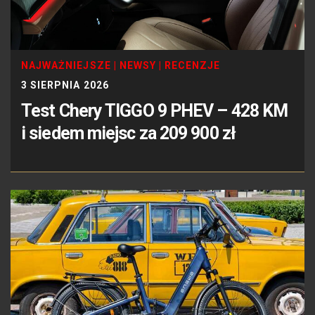
NAJWAŻNIEJSZE
|
NEWSY
|
RECENZJE
3 SIERPNIA 2026
Test Chery TIGGO 9 PHEV – 428 KM
i siedem miejsc za 209 900 zł