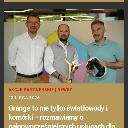
AKCJE PARTNERSKIE
|
NEWSY
13 LIPCA 2026
Orange to nie tylko światłowody i
komórki – rozmawiamy o
najnowocześniejszych usługach dla