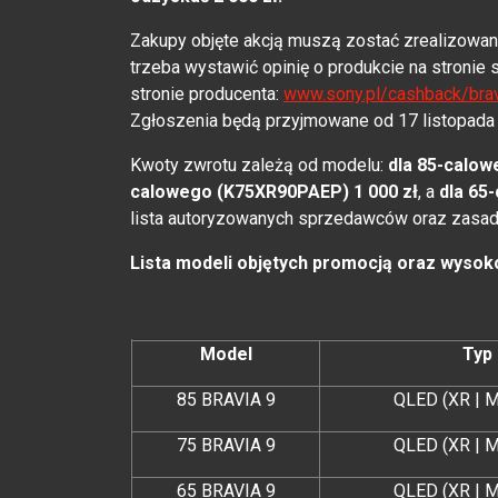
Zakupy objęte akcją muszą zostać zrealizowane 
trzeba wystawić opinię o produkcie na stronie
stronie producenta:
www.sony.pl/cashback/bra
Zgłoszenia będą przyjmowane od 17 listopada 2
Kwoty zwrotu zależą od modelu:
dla 85-calow
calowego (K75XR90PAEP) 1 000 zł
, a
dla 65
lista autoryzowanych sprzedawców oraz zasad
Lista modeli objętych promocją oraz wysok
Model
Typ
85 BRAVIA 9
QLED (XR | M
75 BRAVIA 9
QLED (XR | M
65 BRAVIA 9
QLED (XR | M