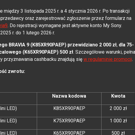
między 3 listopada 2025 r. a 4 stycznia 2026 r. Po transakcji
 sprzedawcy oraz zarejestrować zgłoszenie przez formularz na
via9
. Do rejestracji wymagane jest aktywne konto My Sony.
025 r. do 1 lutego 2026 r.
ego BRAVIA 9 (K85XR90PAEP) przewidziano 2 000 zł
,
dla 75-
-calowego (K65XR90PAEP) 500 zł
. Szczegółowe warunki, pełn
y przyznawania cashbacku znajdują się
w regulaminie promocji
.
ość zwrotu:
Nazwa kodowa
Kwota
ini LED)
K85XR90PAEP
2 000 zł
ini LED)
K75XR90PAEP
1 000 zł
ini LED)
K65XR90PAEP
500 zł