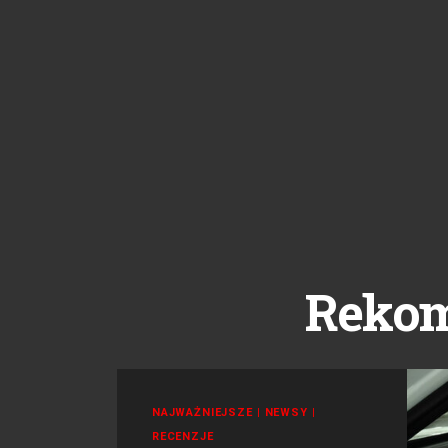
Reko
NAJWAŻNIEJSZE
|
NEWSY
|
RECENZJE