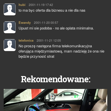
hubi
pisze:
2001-11-19 17:42
to ma byc oferta dla biznesu a nie dla nas
Ewandy
pisze:
2001-11-20 00:57
Upust mi sie podoba - no ale oplata minimalna.
telefonica
pisze:
2001-11-21 12:05
No proszę następna firma telekomunikacyjna
oferująca międzymiastową, mam nadzieję że ona nie
będzie przynosić strat
Rekomendowane: