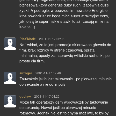
biznesowa która generuje duży ruch i zapewnia duże
zyski. A podrugie, w poprzednim newsie o Energisie
ktoś powiedział że będą mieć super atrakcyjne ceny,
jak to są te super niskie stawki to aż rzucają mnie na
kolana :-(
PlaYMode
pisze:
2001-11-17 02:05
No i widać, że to jest promocja skierowana głownie do
firm, brak różnicy w strefie czasowej, opłata
minimalna, upusty za naprawdę wiiiielkie rachunki, po
prostu dla firm.
sirroger
pisze:
2001-11-17 02:48
Zauważcie jakie jest taktowanie - po pierwszej minucie
co sekunde a nie co impuls.
guclaw
pisze:
2001-11-17 04:25
Może tak operatorzy gsm wprowadzili by taktowanie
co sekundę. Nawet jeśli po pierwszej minucie
rozmowy. Jednak nie jest to chyba możliwe, to byłby