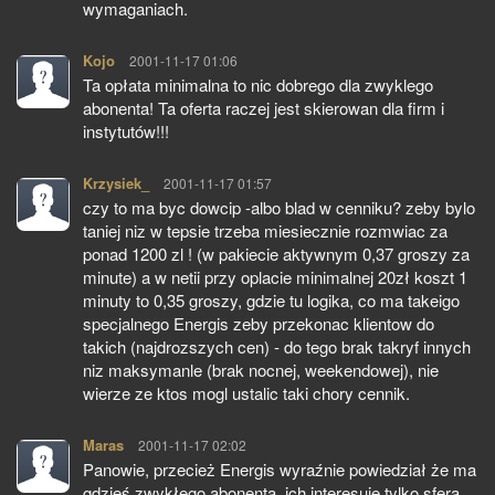
wymaganiach.
Kojo
pisze:
2001-11-17 01:06
Ta opłata minimalna to nic dobrego dla zwyklego
abonenta! Ta oferta raczej jest skierowan dla firm i
instytutów!!!
Krzysiek_
pisze:
2001-11-17 01:57
czy to ma byc dowcip -albo blad w cenniku? zeby bylo
taniej niz w tepsie trzeba miesiecznie rozmwiac za
ponad 1200 zl ! (w pakiecie aktywnym 0,37 groszy za
minute) a w netii przy oplacie minimalnej 20zł koszt 1
minuty to 0,35 groszy, gdzie tu logika, co ma takeigo
specjalnego Energis zeby przekonac klientow do
takich (najdrozszych cen) - do tego brak takryf innych
niz maksymanle (brak nocnej, weekendowej), nie
wierze ze ktos mogl ustalic taki chory cennik.
Maras
pisze:
2001-11-17 02:02
Panowie, przecież Energis wyraźnie powiedział że ma
gdzieś zwykłego abonenta, ich interesuje tylko sfera