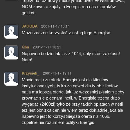
Tepsy na rozmowy miedzymiastowe? W Netii umowa,
NOM zawsze zajęty, a Energis ma nas szaraków
gdzieś.
JAGODA
pisze:
2001-11-17 16:14
Może zaczne korzystać z usług tego Energisa
Qba
pisze:
2001-11-17 18:21
Napewno bedzie tak jak z 1044, caly czas zajetosc!
Nara!
Krzysiek_
pisze:
2001-11-17 19:11
Macie racje ze oferta Energis jest dla klientow
instytucjonalnych, tylko ze nawet dla tytch klientow
natia ma lepsza oferte, jak juz wczesniej pisalem zeby
zrownac sie z cenami netii, w Energisie trzeba duzo
wygadac (2400zl) tyko ze przy takich oplatach w netii
tez jest obnizka cen nie wiem teraz dokladnie jaka ale
napewno jest to korzystniejsza oferta niz 1066,
zupelnie nie rozumiem polityki Energis.