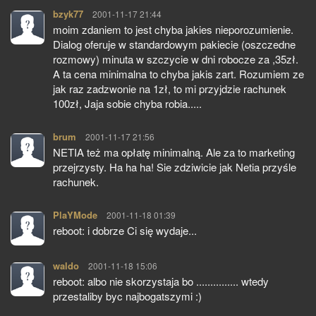
bzyk77
pisze:
2001-11-17 21:44
moim zdaniem to jest chyba jakies nieporozumienie.
Dialog oferuje w standardowym pakiecie (oszczedne
rozmowy) minuta w szczycie w dni robocze za ,35zł.
A ta cena minimalna to chyba jakis zart. Rozumiem ze
jak raz zadzwonie na 1zł, to mi przyjdzie rachunek
100zł, Jaja sobie chyba robia.....
brum
pisze:
2001-11-17 21:56
NETIA też ma opłatę minimalną. Ale za to marketing
przejrzysty. Ha ha ha! Sie zdziwicie jak Netia przyśle
rachunek.
PlaYMode
pisze:
2001-11-18 01:39
reboot: i dobrze Ci się wydaje...
waldo
pisze:
2001-11-18 15:06
reboot: albo nie skorzystaja bo ............... wtedy
przestaliby byc najbogatszymi :)