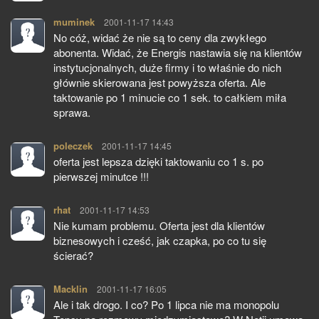
muminek
pisze:
2001-11-17 14:43
No cóż, widać że nie są to ceny dla zwykłego
abonenta. Widać, że Energis nastawia się na klientów
instytucjonalnych, duże firmy i to właśnie do nich
głównie skierowana jest powyższa oferta. Ale
taktowanie po 1 minucie co 1 sek. to całkiem miła
sprawa.
poleczek
pisze:
2001-11-17 14:45
oferta jest lepsza dzięki taktowaniu co 1 s. po
pierwszej minutce !!!
rhat
pisze:
2001-11-17 14:53
Nie kumam problemu. Oferta jest dla klientów
biznesowych i cześć, jak czapka, po co tu się
ścierać?
Macklin
pisze:
2001-11-17 16:05
Ale i tak drogo. I co? Po 1 lipca nie ma monopolu