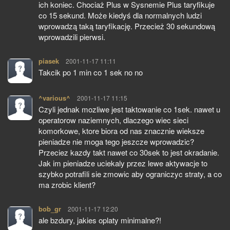
ich koniec. Chociaż Plus w Sysnemie Plus taryfikuje
co 15 sekund. Może kiedyś dla normalnych ludzi
wprowadzą taką taryfikację. Przecież 30 sekundową
wprowadzili pierwsi.
piasek
pisze:
2001-11-17 11:11
Takcik po 1 min co 1 sek no no
^various^
pisze:
2001-11-17 11:15
Czyli jednak mozliwe jest taktowanie co 1sek. nawet u
operatorow naziemnych, dlaczego wiec sieci
komorkowe, ktore biora od nas znacznie wieksze
pieniadze nie moga tego jeszcze wprowadzic?
Przeciez kazdy takt nawet co 30sek to jest okradanie.
Jak im pieniadze uciekaly przez lewe aktywacje to
szybko potrafili sie zmowic aby ograniczyc straty, a co
ma zrobic klient?
bob_gr
pisze:
2001-11-17 12:20
ale bzdury, jakies oplaty minimalne?!