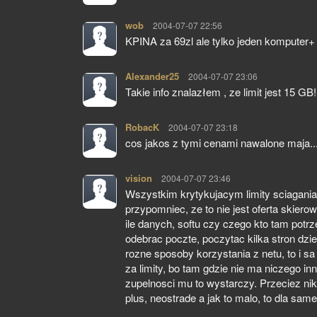
wob
pisze:
2004-07-07 22:56
KPINA za 69zl ale tylko jeden komputer+
Alexander25
pisze:
2004-07-07 23:06
Takie info znalazłem , ze limit jest 15 GB!
RobacK
pisze:
2004-07-07 23:18
cos jakos z tymi cenami nawalone maja..
vision
pisze:
2004-07-07 23:46
Wszystkim krytykujacym limity sciagania 
przypomniec, ze to nie jest oferta skiero
ile danych, softu czy czego kto tam potr
odebrac poczte, poczytac kilka stron dz
rozne sposoby korzystania z netu, to i sa
za limity, bo tam gdzie nie ma niczego in
zupelnosci mu to wystarczy. Przeciez nik
plus, neostrade a jak to malo, to dla s