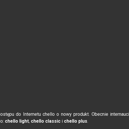
stępu do Internetu chello o nowy produkt. Obecnie internauc
lo:
chello light
,
chello classic
i
chello plus
.