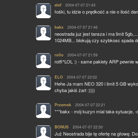
alef
pisze:
2004-07-07 21:43
łośki, tu idzie o prędkość a nie o ilość d
bakx
pisze:
2004-07-07 21:46
neostrada juz jest tansza i ma limit 5gb,..
1024MB... blokują czy szybkosc spada d
rollo
pisze:
2004-07-07 21:59
rotfl^LOL :) - same pakiety ARP pewnie wi
ELO
pisze:
2004-07-07 22:02
Hehe Ja mam NEO 320 i limit 5 GB wykorzy
chyba jakiś żart :))))
Przemek
pisze:
2004-07-07 22:21
***bakx - mój kuzyn mial taka sytuacje, -o
BONUS
pisze:
2004-07-07 22:30
Już Neostrada bije tę ofertę na głowę. Do