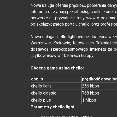
Nowa usługa oferuje prędkość pobierania danyc
Internetu otrzymują pakiet usług chello: kont
serwerze na prywatne strony www o pojemnośc
polskojęzycznego portalu chello, oraz profesjo
Nowa usługa chello light będzie dostępna we w
Warszawie, Krakowie, Katowicach, Trójmieście
dostawcą szerokopasmowego Internetu za poś
użytkowników w 10 krajach Europy.
Obecna gama usług chello:
chello
prędkość downlo
chello light
256 kbps
chello classic
768 kbps
chello plus
1 Mbps
Parametry chello light: