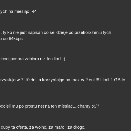
anych na miesiąc :-P
... tylko nie jest napisan co sei dzieje po przekorxzeniu tych
o do 64kbps
ecej pasma zabiora niz ten limit :)
stuje w 7-10 dni, a korzystając na max w 2 dni !!! Limit 1 GB to
dcieli mu po prostu net na ten miesiac....chamy ;/;/;/
 dupy ta oferta, za wolno, za mało i za drogo.