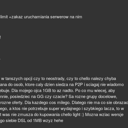
 limit +zakaz uruchamiania serwerow na nim
!
.
w tanszych opcji czy to neostrady, czy to chello nalezy chyba
wana do osob, ktore caly dzien siedza na P2P i sciagaj nie wiadomo
zebuje. Dla mojego ojca 1GB to az nadto. Po co mu wiecej, aby
iennie, posiedziec na GG czy czacie? Sa rozne grupy docelowe,
 rozne oferty. Dla kazdego cos milego. Dlatego nie ma co sie obraza
nego, a ktos nie potrzebuje super wydajnego i szybkiego lacza, to w
t was nie zmusza do kupowania chello light :) Mozna wziac wersje
amego siebie DSL od 1MB wzyz hehe