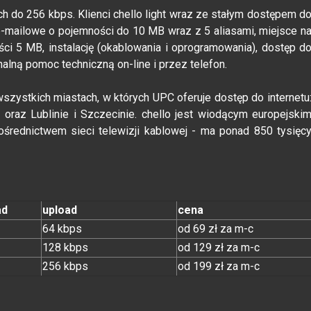
h do 256 kbps. Klienci chello light wraz ze stałym dostępem d
a e-mailowe o pojemności do 10 MB wraz z 5 aliasami, miejsce n
i 5 MB, instalację (okablowania i oprogramowania), dostęp d
nalną pomoc techniczną on-line i przez telefon.
szystkich miastach, w których UPC oferuje dostęp do internetu
 oraz Lublinie i Szczecinie. chello jest wiodącym europejski
rednictwem sieci telewizji kablowej - ma ponad 850 tysięc
ad
upload
cena
64 kbps
od 69 zł za m-c
128 kbps
od 129 zł za m-c
256 kbps
od 199 zł za m-c