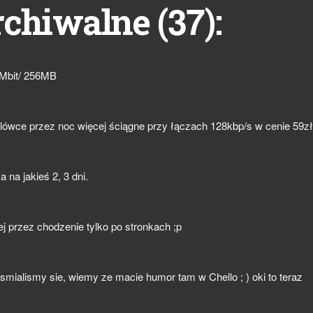
37
rchiwalne (
):
 Mbit/ 256MB
ablówce przez noc więcej ściągne przy łączach 128kbp/s w cenie 59zł
na jakieś 2, 3 dni.
j przez chodzenie tylko po stronkach ;p
osmialismy sie, wiemy ze macie humor tam w Chello ; ) oki to teraz