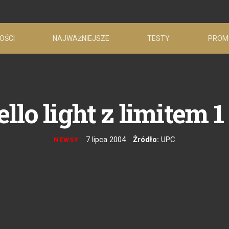
OŚCI
NAJWAŻNIEJSZE
TESTY
PROM
ello light z limitem 1
7 lipca 2004
Żródło:
UPC
NEWSY