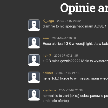
Opinie a
K_Lego
pisze:
2004-07-07 20:52
dlamnie to nic specjalnego mam ADSL 1
seur
pisze:
2004-07-07 20:58
Eeee ale lipa 1GB w wersji light. Ja w k
light7
pisze:
2004-07-07 21:15
1 GB miesięcznie????? Mnie to wystarcza 
hellnet
pisze:
2004-07-07 21:18
hehe 1gb:) kurde to w miesiac mam wiece
szyderca
pisze:
2004-07-07 21:36
normalnie to zart jakis;) dobra panowie p
zmiencie oferte;)