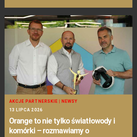
AKCJE PARTNERSKIE
|
NEWSY
13 LIPCA 2026
Orange to nie tylko światłowody i
komórki – rozmawiamy o