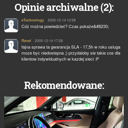
2
Opinie archiwalne (
):
eTechnology
pisze:
2005-12-14 12:58
Cóż można powiedzieć? Czas pokaże&#8230;
Ravel
pisze:
2005-12-14 17:28
fajna sprawa ta gwarancja SLA - 17,5h w roku usluga
moze byc niedostepna ;) przydaloby sie takie cos dla
klientow indywidualnych w kazdej sieci :P
Rekomendowane: