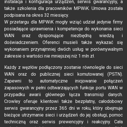
instalacja i konfiguracja urządzeń, serwis gwarancyjny, a
także szkolenia dla pracowników MPWiK. Umowa została
podpisana na okres 32 miesięcy.
W przetargu dla MPWiK mogły wziąć udział jedynie firmy
posiadające uprawnienia i kompetencje do wykonania sieci
WAN oraz dysponujące niezbędną wiedzą i
doświadczeniem. Oferenci musieli także wykazać się
wykonaniem przynajmniej dwóch usług w porównywalnym
zakresie o wartości nie mniejszej niż 1 mln zł.
Każdy z węzłów podłączony zostanie równolegle do sieci
WAN oraz do publicznej sieci komutowanej (PSTN).
Zapewni to automatyczne inicjowanie połączeń
zapasowych w pełni odtwarzających funkcje portu WAN w
przypadku awarii głównego łącza transmisji danych.
Crowley oferuje klientowi także bezpłatny, całodobowy
serwis gwarancyjny przez 365 dni w roku, który obejmuje
bieżące utrzymanie sieci i urządzeń do jej obsługi, pomoc
techniczną oraz serwis prewencyjny i reakcyjny. Cała