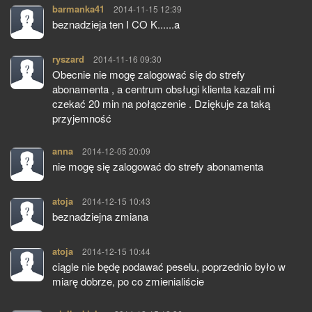
barmanka41
pisze:
2014-11-15 12:39
beznadzieja ten I CO K......a
ryszard
pisze:
2014-11-16 09:30
Obecnie nie mogę zalogować się do strefy
abonamenta , a centrum obsługi klienta kazali mi
czekać 20 min na połączenie . Dziękuje za taką
przyjemność
anna
pisze:
2014-12-05 20:09
nie mogę się zalogować do strefy abonamenta
atoja
pisze:
2014-12-15 10:43
beznadziejna zmiana
atoja
pisze:
2014-12-15 10:44
ciągle nie będę podawać peselu, poprzednio było w
miarę dobrze, po co zmienialiście