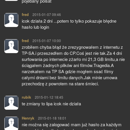
pojebany polsat
fred
pisze:
2015-01-07 09:46
icok działa 2 dni ...potem to tylko pokazuje błędne
hasło lub login
fred
pisze:
2015-01-07 10:00
zrobiłem chyba błąd że zrezygnowałem z internetu z
TP-SA.i przeszedłem do CP.Coś jest nie tak.Za 4 dni
surfowania po internecie zżarło mi 21,3 GB limitu,a nie
ściągałem żadnych plików ani filmów.Tragedia.A
narzekałem na TP SA gdzie mogłem ssać filmy
całymi dniami bez limitu danych.Jak minie umowa
przechodzę z powrotem na stare śmieci.
rubik
pisze:
2015-01-12 18:45
te zmiany to lipa icok nie działa
Henryk
pisze:
2015-01-18 18:01
nie można się zalogować mam już hasło za każdym