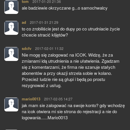
tom
pisze:
2017-01-20 21:36
ale badziewie okrzyczane g...o samochwalcy
ad
pisze:
2017-01-31 21:29
to co zrobiliście jest do dupy po co utrudniacie życie
chcecie stracić klijętów?
sdcfv
pisze:
2017-02-01 11:32
Nie mogę się zalogować na ICOK. Widzę, że za
zmianami idą utrudnienia a nie ułatwienia. Zgadzam
się z komentarzami, że firma nie szanuje stałych
abonentów a przy okazji strzela sobie w kolano.
Przecież ludzie nie są głupi i będą po prostu
rezygnować z usług.
mario0013
pisze:
2017-02-05 14:27
jak mam sie zalogować na swoje konto? gdy wchodzę
na icok otwiera mi sie strona do rejestracji a nie do
logowania......Mario0013