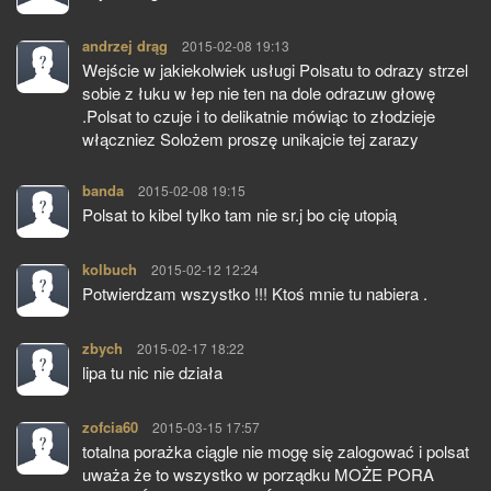
andrzej drąg
pisze:
2015-02-08 19:13
Wejście w jakiekolwiek usługi Polsatu to odrazy strzel
sobie z łuku w łep nie ten na dole odrazuw głowę
.Polsat to czuje i to delikatnie mówiąc to złodzieje
włączniez Solożem proszę unikajcie tej zarazy
banda
pisze:
2015-02-08 19:15
Polsat to kibel tylko tam nie sr.j bo cię utopią
kolbuch
pisze:
2015-02-12 12:24
Potwierdzam wszystko !!! Ktoś mnie tu nabiera .
zbych
pisze:
2015-02-17 18:22
lipa tu nic nie działa
zofcia60
pisze:
2015-03-15 17:57
totalna porażka ciągle nie mogę się zalogować i polsat
uważa że to wszystko w porządku MOŻE PORA