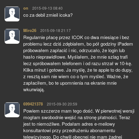
on
pisze:
2015-09-13 08:40
co za debil zmieil icoka?
Miro26
pisze:
2015-09-18 21:17
Regularnie płacę przez ICOK co dwa miesiące i bez
problemu lecz dziś zdębiałem, bo pół godziny iPadem
próbowałem zapłacić i nic, odrzucało, że login lub
hasło nieprawidłowe. Myślałem, że mnie szlag trafi
lecz spróbowałem telefonem i od razu strzał w 10-kę.
Kilka minut i gotowe. Ja myślę, że te apple to do dupy,
z resztą sam nie wiem co o tym myśleć. Ważne, że
zapłaciłem, bo te upomnienia na ekranie mnie
wkurwiają.
699421378
pisze:
2015-09-30 20:59
Powiem szczerze mam tego dość. W pierwotnej wersji
mogłam swobodnie wejść na stronę płatności. Teraz
jest to niemożliwe. Podałam adres e-meilowy
konsultantowi przy przedłużeniu abonamentu
telewizyjnego. Do chwili obecnej nie mam żadnej