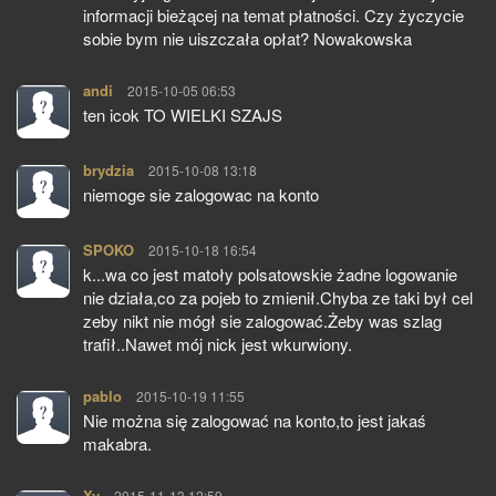
informacji bieżącej na temat płatności. Czy życzycie
sobie bym nie uiszczała opłat? Nowakowska
andi
pisze:
2015-10-05 06:53
ten icok TO WIELKI SZAJS
brydzia
pisze:
2015-10-08 13:18
niemoge sie zalogowac na konto
SPOKO
pisze:
2015-10-18 16:54
k...wa co jest matoły polsatowskie żadne logowanie
nie działa,co za pojeb to zmienił.Chyba ze taki był cel
zeby nikt nie mógł sie zalogować.Żeby was szlag
trafił..Nawet mój nick jest wkurwiony.
pablo
pisze:
2015-10-19 11:55
Nie można się zalogować na konto,to jest jakaś
makabra.
Xy
pisze:
2015-11-13 12:59