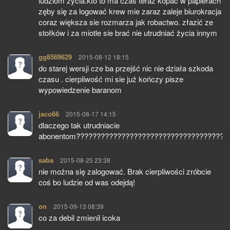
ludziom życia.kto to ma czas teraz kopać w papierach
zęby się za logować krew mie zaraz zaleje biurokracja
coraz większa sie rozmarza jak robactwo. złazić ze
stołków i za miotle sie brać nie utrudniać życia innym
gg8569629
pisze:
2015-08-12 18:15
do starej wersji cze ba przejść nic nie działa szkoda
czasu . cierpliwość mi sie już kończy pisze
wypowiedzenie baranom
jaco66
pisze:
2015-08-17 14:15
dlaczego tak utrudniacie
abonentom?????????????????????????????????????
saba
pisze:
2015-08-25 23:38
nie można się zalogować. Brak cierpliwości zróbcie
coś bo ludzie od was odejdą!
on
pisze:
2015-09-13 08:39
co za debil zmienil icoka