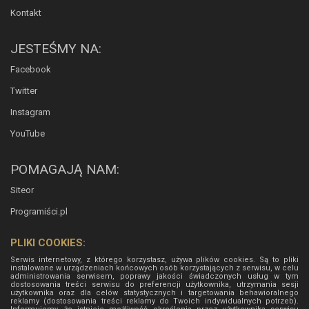
Kontakt
JESTEŚMY NA:
Facebook
Twitter
Instagram
YouTube
POMAGAJĄ NAM:
Siteor
Programiści.pl
PLIKI COOKIES:
Serwis internetowy, z którego korzystasz, używa plików cookies. Są to pliki
instalowane w urządzeniach końcowych osób korzystających z serwisu, w celu
administrowania serwisem, poprawy jakości świadczonych usług w tym
dostosowania treści serwisu do preferencji użytkownika, utrzymania sesji
użytkownika oraz dla celów statystycznych i targetowania behawioralnego
reklamy (dostosowania treści reklamy do Twoich indywidualnych potrzeb).