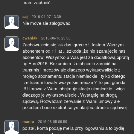
mam zapłacić.
saj
pisze:
2016-04-07 13:39
Nie move sie zalogowac
cwaniak
pisze:
2016-06-16 23:36
Zachowujecie się jak dusi grosze ! Jestem Waszym
abonentem od 11 lat ...szkoda ,że nie szanujecie nas
abonentów. Wszystko u Was jest za dodatkową opłatą
np Euro2016. Rozumiem ,że chcecie zarobić na
transmisji meczów ale dlaczego wykasowaliście z
mojego abonamentu stacje niemieckie ! tylko dlatego
,że transmitowały wszystkie mecze ? To jest granda
!!! Umowa z Wami obejmuje stacje niemieckie , więc
dlaczego je wykasowaliście . Wystąpię na drogą
sądową. Rozważam zerwanie z Wami umowy ale
przedtem bede szukał satysfakcji na drodze sądowej.
manio
pisze:
2016-08-05 09:59
po zał. konta podaję meila przy logowaniu a to bydlę