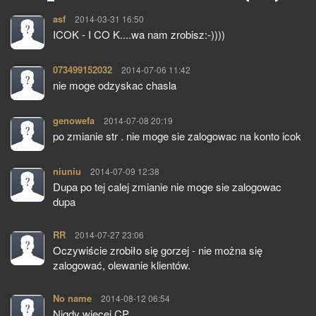
asf
pisze:
2014-03-31 16:50
ICOK - I CO K....wa nam zrobisz:-))))
073499152032
pisze:
2014-07-06 11:42
nie moge odzyskac chasla
genowefa
pisze:
2014-07-08 20:19
po zmianie str . nie moge sie zalogowac na konto icok
niuniu
pisze:
2014-07-09 12:38
Dupa po tej calej zmianie nie moge sie zalogowac
dupa
RR
pisze:
2014-07-27 23:06
Oczywiście zrobiło się gorzej - nie można się
zalogować, olewanie klientów.
No name
pisze:
2014-08-12 06:54
Nigdy więcej CP