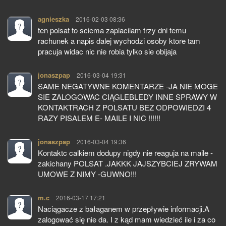
agnieszka
pisze:
2016-02-03 08:36
ten polsat to sciema zaplacilam trzy dni temu
rachunek a napis dalej wychodzi osoby ktore tam
pracuja widac nic nie robia tylko sie obijaja
jonaszpap
pisze:
2016-03-04 19:31
SAME NEGATYWNE KOMENTARZE -JA NIE MOGE
SIE ZALOGOWAC CIĄGLEBLEDY INNE SPRAWY W
KONTAKTRACH Z POLSATU BEZ ODPOWIEDZI 4
RAZY PISALEM E- MAILE I NIC !!!!!!
jonaszpap
pisze:
2016-03-04 19:36
Kontaktc calkiem dodupy nigdy nie reaguja na maile -
zakichany POLSAT .JAKKK JAJSZYBCIEJ ZRYWAM
UMOWE Z NIMY -GUWNO!!!
m.c
pisze:
2016-03-17 17:21
Naciągacze z bałaganem w przepływie informacji.A
zalogować się nie da. I z kąd mam wiedzieć ile i za co