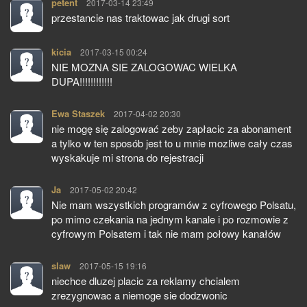
petent
pisze:
2017-03-14 23:49
przestancie nas traktowac jak drugi sort
kicia
pisze:
2017-03-15 00:24
NIE MOZNA SIE ZALOGOWAC WIELKA
DUPA!!!!!!!!!!!!
Ewa Staszek
pisze:
2017-04-02 20:30
nie mogę się zalogować zeby zapłacic za abonament
a tylko w ten sposób jest to u mnie mozliwe cały czas
wyskakuje mi strona do rejestracji
Ja
pisze:
2017-05-02 20:42
Nie mam wszystkich programów z cyfrowego Polsatu,
po mimo czekania na jednym kanale i po rozmowie z
cyfrowym Polsatem i tak nie mam połowy kanałów
slaw
pisze:
2017-05-15 19:16
niechce dluzej placic za reklamy chcialem
zrezygnowac a niemoge sie dodzwonic