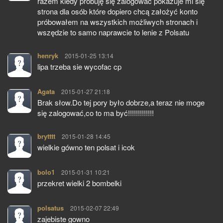
razem kiedy próbuję się zalogować pokazuje mi się
strona dla osób które dopiero chcą założyć konto
próbowałem na wszystkich możliwych stronach i
wszędzie to samo naprawcie to lenie z Polsatu
henryk
pisze:
2015-01-25 13:14
lipa trzeba sie wycofac cp
Agata
pisze:
2015-01-27 21:18
Brak słow.Do tej pory było dobrze,a teraz nie moge
się zalogować,co to ma być!!!!!!!!!!!!!
brytttt
pisze:
2015-01-28 14:45
wielkie gówno ten polsat i icok
bolo1
pisze:
2015-01-31 10:21
przekret wielki 2 bombelki
polsatus
pisze:
2015-02-07 22:49
zajebiste gowno