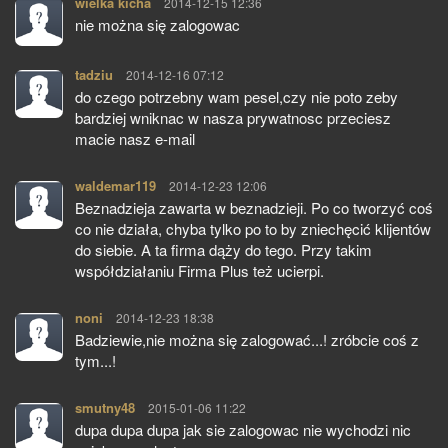
wielka kicha
pisze:
2014-12-15 12:36
nie można się zalogowac
tadziu
pisze:
2014-12-16 07:12
do czego potrzebny wam pesel,czy nie poto zeby
bardziej wniknac w nasza prywatnosc przeciesz
macie nasz e-mail
waldemar119
pisze:
2014-12-23 12:06
Beznadzieja zawarta w beznadzieji. Po co tworzyć coś
co nie działa, chyba tylko po to by zniechęcić klijentów
do siebie. A ta firma dąży do tego. Przy takim
współdziałaniu Firma Plus też ucierpi.
noni
pisze:
2014-12-23 18:38
Badziewie,nie można się zalogować...! zróbcie coś z
tym...!
smutny48
pisze:
2015-01-06 11:22
dupa dupa dupa jak sie zalogowac nie wychodzi nic