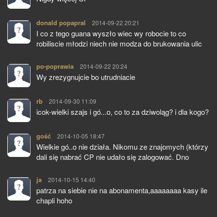
donald popapral
pisze:
2014-09-22 20:21
I co z tego guana wyszło wiec wy robocie to co
robiliscie młodzi niech nie modza do brukowania ulic
po-poprawia
pisze:
2014-09-22 20:24
Wy zrezygnujcie bo utrudniacie
rb
pisze:
2014-09-30 11:09
icok-wielki szajs i gó...o, co to za dziwoląg? i dla kogo?
gość
pisze:
2014-10-05 18:47
Wielkie gó..o nie działa. Nikomu ze znajomych (którzy
dali się nabrać CP nie udało się zalogować. Dno
ja
pisze:
2014-10-15 14:40
patrza na siebie nie na abonamenta,aaaaaaaa kasy ile
chapli hoho