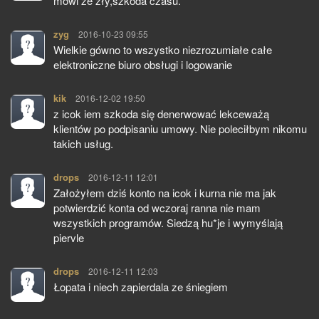
mówi że zły,szkoda czasu.
zyg
pisze:
2016-10-23 09:55
Wielkie gówno to wszystko niezrozumiałe całe
elektroniczne biuro obsługi i logowanie
kik
pisze:
2016-12-02 19:50
z icok iem szkoda się denerwować lekceważą
klientów po podpisaniu umowy. Nie poleciłbym nikomu
takich usług.
drops
pisze:
2016-12-11 12:01
Założyłem dziś konto na icok i kurna nie ma jak
potwierdzić konta od wczoraj ranna nie mam
wszystkich programów. Siedzą hu*je i wymyślają
piervle
drops
pisze:
2016-12-11 12:03
Łopata i niech zapierdala ze śniegiem