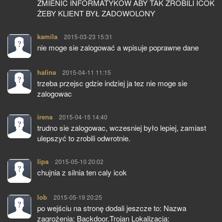
ZMIENIĆ INFORMATYKÓW ABY TAK ZROBILI ICOK
ŻEBY KLIENT BYŁ ZADOWOLONY
kamila
pisze:
2015-03-23 15:31
nie moge sie zalogować a wpisuje poprawne dane
halina
pisze:
2015-04-11 11:15
trzeba przejsc gdzie indziej ja tez nie moge sie
zalogowac
irena
pisze:
2015-04-15 14:40
trudno sie zalogowac, wczesniej było lepiej, zamiast
ulepszyć to zrobili odwrotnie.
lipa
pisze:
2015-05-10 20:02
chujnia z silnia ten caly icok
lob
pisze:
2015-05-19 20:25
po wejściu na stronę dodali jeszcze to: Nazwa
zagrożenia: Backdoor.Trojan Lokalizacja: