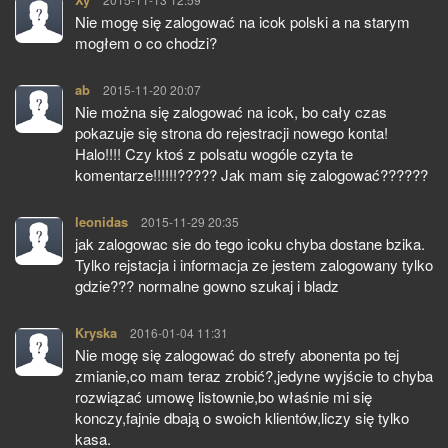
Nie mogę się zalogować na icok polski a na starym
mogłem o co chodzi?
ab
pisze:
2015-11-20 20:07
Nie można się zalogować na icok, bo cały czas
pokazuje się strona do rejestracji nowego konta!
Halo!!!! Czy ktoś z polsatu wogóle czyta te
komentarze!!!!!!????? Jak mam się zalogować??????
leonidas
pisze:
2015-11-29 20:35
jak zalogowac sie do tego icoku chyba dostane bzika.
Tylko rejstacja i informacja ze jestem zalogowany tylko
gdzie??? normalne gowno szukaj i bladz
Kryska
pisze:
2016-01-04 11:31
Nie mogę się zalogować do strefy abonenta po tej
zmianie,co mam teraz zrobić?,jedyne wyjście to chyba
rozwiązać umowę listownie,bo właśnie mi się
konczy,fajnie dbają o swoich klientów,liczy się tylko
kasa.