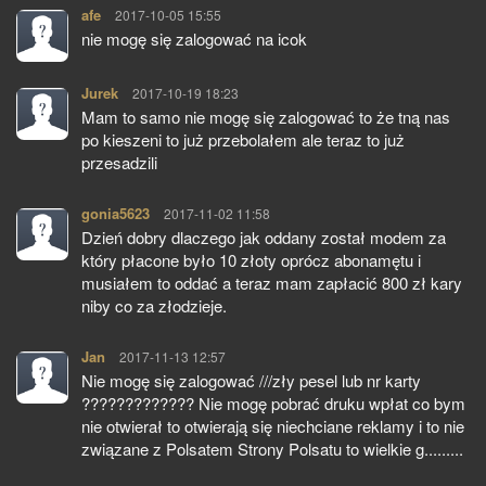
afe
pisze:
2017-10-05 15:55
nie mogę się zalogować na icok
Jurek
pisze:
2017-10-19 18:23
Mam to samo nie mogę się zalogować to że tną nas
po kieszeni to już przebolałem ale teraz to już
przesadzili
gonia5623
pisze:
2017-11-02 11:58
Dzień dobry dlaczego jak oddany został modem za
który płacone było 10 złoty oprócz abonamętu i
musiałem to oddać a teraz mam zapłacić 800 zł kary
niby co za złodzieje.
Jan
pisze:
2017-11-13 12:57
Nie mogę się zalogować ///zły pesel lub nr karty
????????????? Nie mogę pobrać druku wpłat co bym
nie otwierał to otwierają się niechciane reklamy i to nie
związane z Polsatem Strony Polsatu to wielkie g.........