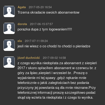
Agata
pisze:
2017-05-20 16:54
Trzema okradacie swoich abonamentow
dorota
pisze:
2017-06-15 07:57
porazka dupa z tym logowaniem!!!!!
ela
pisze:
2017-07-11 09:24
jesli nie wiesz o co chodzi to chodzi o pieniadze
józef duchnicki
pisze:
2017-09-02 14:58
z czego wynika niedopłata za abonament z sierpień
2017 r skoro opłaciłem abonament w czerwcu br. z
góry za lipiec,sierpień i wrzesień br. .Proszę o
wyjaśnienie mi tej spawy ,gdyż nękanie mnie
telefonicznie o jakiś zaległościach bez podania
przyczyny jej powstania są dla mnie nieznane.Przy
telefonicznej informacji proszę szczegółowo podać
skąd się wzieła ta niedopłata i z czego to wynika.