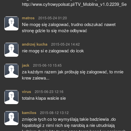
http://www.cyfrowypolsat.pl/TV_Mobilna_v1.0.2239_Setu
matros
pisze:
2015-05-24 01:20
Nie mogę się zalogować, trudno odszukać nawet
stronę gdzie to się może odbywać
andrzej kucha
pisze:
2015-05-24 14:42
nie mogę si e zalogować do icok
jack
pisze:
2015-06-10 15:45
za każdym razem jak próbuję się zalogować, to mnie
krew zalewa...
virus
pisze:
2015-06-23 12:16
totalna klapa walcie sie
kamilos
pisze:
2015-08-12 13:12
zmięcie tych co to wymyślają takie badziewia .do
łopatologii z nimi nich się narobią a nie utrudniają