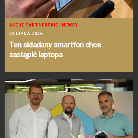
AKCJE PARTNERSKIE
|
NEWSY
22 LIPCA 2026
Ten składany smartfon chce
zastąpić laptopa