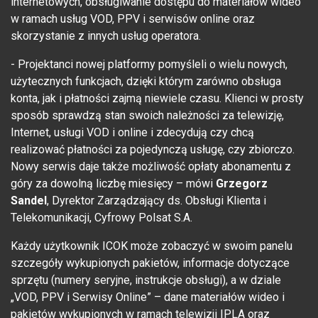
internetowych, obsługiwanie dostępu do materiałów wideo
w ramach usług VOD, PPV i serwisów online oraz
skorzystanie z innych usług operatora.
- Projektanci nowej platformy pomyśleli o wielu nowych,
użytecznych funkcjach, dzięki którym zarówno obsługa
konta, jak i płatności zajmą niewiele czasu. Klienci w prosty
sposób sprawdzą stan swoich należności za telewizję,
Internet, usługi VOD i online i zdecydują czy chcą
realizować płatności za pojedynczą usługę, czy zbiorczo.
Nowy serwis daje także możliwość opłaty abonamentu z
góry za dowolną liczbę miesięcy – mówi
Grzegorz
Sandel
, Dyrektor Zarządzający ds. Obsługi Klienta i
Telekomunikacji, Cyfrowy Polsat S.A.
Każdy użytkownik ICOK może zobaczyć w swoim panelu
szczegóły wykupionych pakietów, informacje dotyczące
sprzętu (numery seryjne, instrukcje obsługi), a w dziale
„VOD, PPV i Serwisy Online” – dane materiałów wideo i
pakietów wykupionych w ramach telewizji IPLA oraz