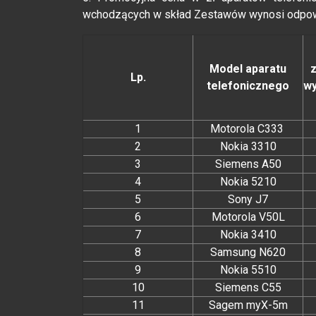
wchodzących w skład Zestawów wynosi odpo
Model aparatu
Lp.
telefonicznego
wy
1
Motorola C333
2
Nokia 3310
3
Siemens A50
4
Nokia 5210
5
Sony J7
6
Motorola V50L
7
Nokia 3410
8
Samsung N620
9
Nokia 5510
10
Siemens C55
11
Sagem myX-5m