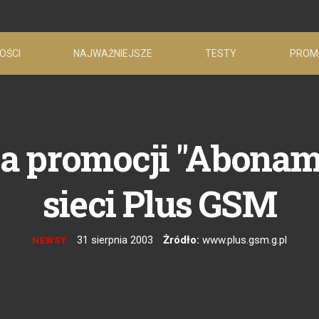
OŚCI
NAJWAŻNIEJSZE
TESTY
PROM
a promocji "Abonam
sieci Plus GSM
31 sierpnia 2003
Żródło:
www.plus.gsm.g.pl
NEWSY