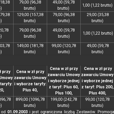
218,38
79,00 (96,38
49,00 (59,78
1,00 (1,22 brutto)
o)
brutto)
brutto)
279,38
129,00 (157,38
79,00 (96,38
29,00 (35,38
o)
brutto)
brutto)
brutto)
20,78
79,00 (96,38
49,00 (59,78
1,00 (1,22 brutto)
o)
brutto)
brutto)
303,78
149,00 (181,78
99,00 (120,78
49,00 (59,78
o)
brutto)
brutto)
brutto)
Cena w zł przy
Cena w zł przy
ł przy
Cena w zł przy
zawarciu Umowy
zawarciu Umowy
 Umowy
zawarciu Umowy
i wyborze jednej
i wyborze jednej
taryfy:
i wyborze taryfy:
z taryf: Plus 60,
z taryf: Plus 200,
20,
Plus 40,
Plus 100,
Plus 400,
096,78
899,00 (1096,78
199,00 (242,78
99,00 (120,78
o)
brutto)
brutto)
brutto)
a od
01.09.2003
i jest ograniczona liczbą Zestawów. Promocj