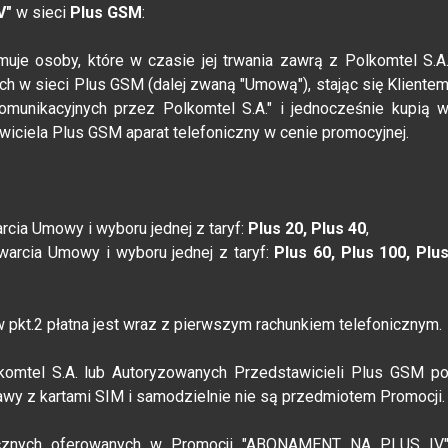
V"
w sieci
Plus GSM
:
e osoby, które w czasie jej trwania zawrą z Polkomtel S.A
h w sieci Plus GSM (dalej zwaną "Umową"), stając się Kliente
omunikacyjnych przez Polkomtel S.A." i jednocześnie kupią 
iciela Plus GSM aparat telefoniczny w cenie promocyjnej.
cia Umowy i wyboru jednej z taryf:
Plus 20, Plus 40
,
arcia Umowy i wyboru jednej z taryf:
Plus 60, Plus 100, Plu
w pkt.2 płatna jest wraz z pierwszym rachunkiem telefonicznym.
lkomtel S.A. lub Autoryzowanych Przedstawicieli Plus GSM p
awy z kartami SIM i samodzielnie nie są przedmiotem Promocji.
nicznych oferowanych w Promocji "ABONAMENT NA PLUS IV