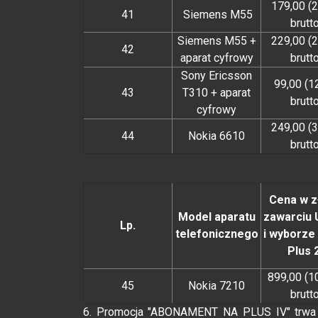
179,00 (
41
Siemens M55
brutt
Siemens M55 +
229,00 (
42
aparat cyfrowy
brutt
Sony Ericsson
99,00 (1
43
T310 + aparat
brutt
cyfrowy
249,00 (
44
Nokia 6610
brutt
Cena w z
Model aparatu
zawarciu
Lp.
telefonicznego
i wyborze 
Plus 
899,00 (1
45
Nokia 7210
brutt
6. Promocja "ABONAMENT NA PLUS IV" trw