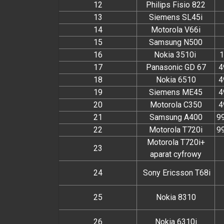
12
Philips Fisio 822
13
Siemens SL45i
14
Motorola V66i
15
Samsung N500
16
Nokia 3510i
1
17
Panasonic GD 67
4
18
Nokia 6510
4
19
Siemens ME45
4
20
Motorola C350
4
21
Samsung A400
99
22
Motorola T720i
99
Motorola T720i+
23
aparat cyfrowy
24
Sony Ericsson T68i
25
Nokia 8310
26
Nokia 6310i