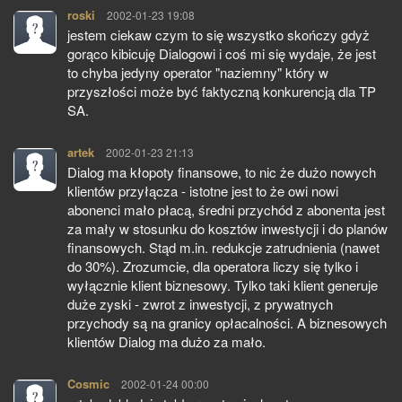
roski
pisze:
2002-01-23 19:08
jestem ciekaw czym to się wszystko skończy gdyż
gorąco kibicuję Dialogowi i coś mi się wydaje, że jest
to chyba jedyny operator "naziemny" który w
przyszłości może być faktyczną konkurencją dla TP
SA.
artek
pisze:
2002-01-23 21:13
Dialog ma kłopoty finansowe, to nic że dużo nowych
klientów przyłącza - istotne jest to że owi nowi
abonenci mało płacą, średni przychód z abonenta jest
za mały w stosunku do kosztów inwestycji i do planów
finansowych. Stąd m.in. redukcje zatrudnienia (nawet
do 30%). Zrozumcie, dla operatora liczy się tylko i
wyłącznie klient biznesowy. Tylko taki klient generuje
duże zyski - zwrot z inwestycji, z prywatnych
przychody są na granicy opłacalności. A biznesowych
klientów Dialog ma dużo za mało.
Cosmic
pisze:
2002-01-24 00:00