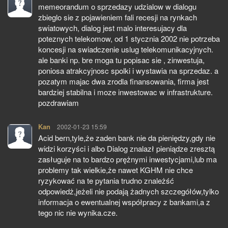
memeorandum o sprzedazy udzialow w dialogu
zbieglo sie z pojawieniem fali recesji na rynkach
swiatowych, dialog jest malo interesujacy dla
poteznych telekomow, od 1 stycznia 2002 nie potrzeba
koncesji na swiadczenie uslug telekomunikacyjnych.
ale banki np. bre moga tu popisac sie , zinwestuja,
poniosa atrakcyjnosc spolki i wystawia na sprzedaz. a
pozatym majac dwa zrodla finansowania, firma jest
bardziej stabilna i moze inwestowac w infrastrukture.
pozdrawiam
Kan
pisze:
2002-01-23 15:59
Acid bern,tyle,że zaden bank nie da pieniędzy,gdy nie
widzi korzyści i albo Dialog znalazł pieniądze zresztą
zasługuje na to bardzo prężnymi inwestycjami,lub ma
problemy tak wielkie,że nawet KGHM nie chce
ryzykować na te pytania trudno znależść
odpowiedż,jeżeli nie podają żadnych szczegółów,tylko
informacja o ewentualnej współpracy z bankami,a z
tego nic nie wynika.cze.