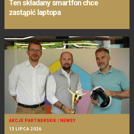
Ten składany smartfon chce
zastąpić laptopa
AKCJE PARTNERSKIE
|
NEWSY
13 LIPCA 2026