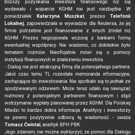
bliższy pozyskania inwestora finansowego niż się
wydawało i wsparcie KGHM nie jest niezbędne. W
poniedziałek
Katarzyna Muszkat
, prezes
Telefonii
Lokalnej
, zapowiedziała w wywiadzie dla Reutersa, że jej
firmie potrzebne jest finansowanie z innych źródeł niż
KGHM. Prezes negocjowała wczoraj z bankami formę
ewentualnej współpracy. Nie wiadomo, co dokładnie było
tematem rozmów. Nieoficjalnie mówi się o pomocy
instytucji finansowych w znalezieniu inwestora.
- Dialog nie jest atrakcyjną firmą dla potencjalnego partnera.
Jakiś czas temu TL rozesłała memoranda informacyjne,
zachęcające do inwestowania. Nie spotkało się to jednak ze
spodziewanym odzewem. Może teraz udało się nawiązać
rozmowy z potencjalnym partnerem finansowym i stąd
wstrzymanie wypłaty planowanej przez KGHM. Dla Polskiej
Miedzi to bardzo dobra informacja. Analitycy i inwestorzy
na pewno pozytywnie odbiorą tę wiadomość - uważa
Tomasz Ćwintal
, analityk BPH PBK.
Jego zdaniem, nie można wykluczyć, że pomoc dla Dialogu