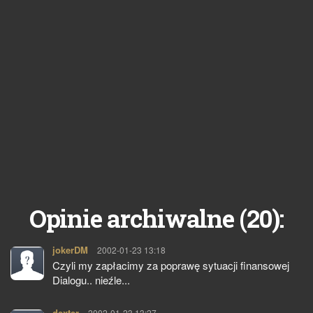
20
Opinie archiwalne (
):
jokerDM
pisze:
2002-01-23 13:18
Czyli my zapłacimy za poprawę sytuacji finansowej
Dialogu.. nieźle...
dexter
pisze:
2002-01-23 13:27