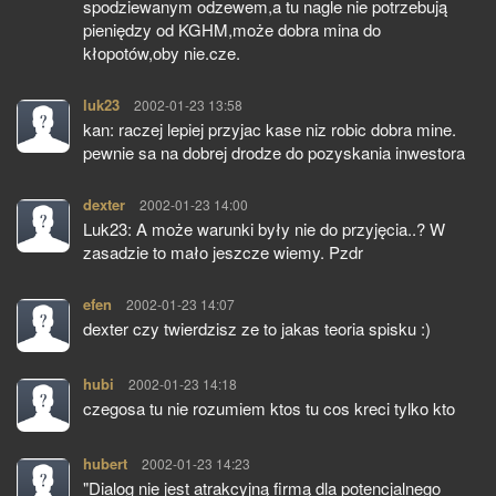
spodziewanym odzewem,a tu nagle nie potrzebują
pieniędzy od KGHM,może dobra mina do
kłopotów,oby nie.cze.
luk23
pisze:
2002-01-23 13:58
kan: raczej lepiej przyjac kase niz robic dobra mine.
pewnie sa na dobrej drodze do pozyskania inwestora
dexter
pisze:
2002-01-23 14:00
Luk23: A może warunki były nie do przyjęcia..? W
zasadzie to mało jeszcze wiemy. Pzdr
efen
pisze:
2002-01-23 14:07
dexter czy twierdzisz ze to jakas teoria spisku :)
hubi
pisze:
2002-01-23 14:18
czegosa tu nie rozumiem ktos tu cos kreci tylko kto
hubert
pisze:
2002-01-23 14:23
"Dialog nie jest atrakcyjną firmą dla potencjalnego