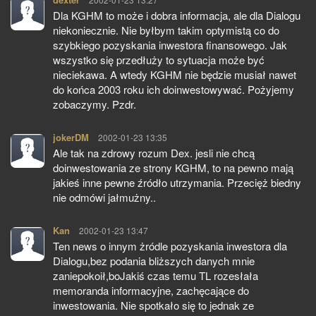
Dla KGHM to może i dobra informacja, ale dla Dialogu
niekoniecznie. Nie byłbym takim optymistą co do
szybkiego pozyskania inwestora finansowego. Jak
wszystko się przedłuży to sytuacja może być
nieciekawa. A wtedy KGHM nie będzie musiał nawet
do końca 2003 roku ich doinwestowywać. Pożyjemy
zobaczymy. Pzdr.
jokerDM
pisze:
2002-01-23 13:35
Ale tak na zdrowy rozum Dex. jesli nie chcą
doinwestowania ze strony KGHM, to na pewno mają
jakieś inne pewne źródło utrzymania. Przecięż biedny
nie odmówi jałmużny..
Kan
pisze:
2002-01-23 13:47
Ten news o innym żródle pozyskania inwestora dla
Dialogu,bez podania bliższych danych mnie
zaniepokoił,boJakiś czas temu TL rozesłała
memoranda informacyjne, zachęcające do
inwestowania. Nie spotkało się to jednak ze