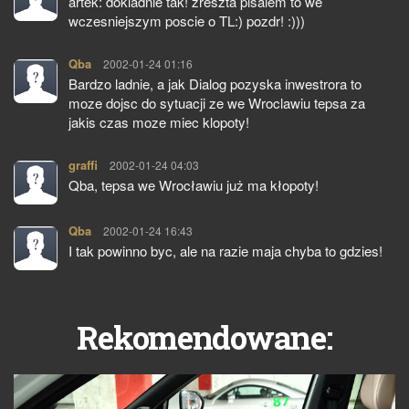
artek: dokladnie tak! zreszta pisalem to we
wczesniejszym poscie o TL:) pozdr! :)))
Qba
pisze:
2002-01-24 01:16
Bardzo ladnie, a jak Dialog pozyska inwestrora to
moze dojsc do sytuacji ze we Wroclawiu tepsa za
jakis czas moze miec klopoty!
graffi
pisze:
2002-01-24 04:03
Qba, tepsa we Wrocławiu już ma kłopoty!
Qba
pisze:
2002-01-24 16:43
I tak powinno byc, ale na razie maja chyba to gdzies!
Rekomendowane: