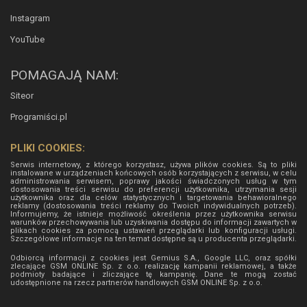
Instagram
YouTube
POMAGAJĄ NAM:
Siteor
Programiści.pl
PLIKI COOKIES:
Serwis internetowy, z którego korzystasz, używa plików cookies. Są to pliki
instalowane w urządzeniach końcowych osób korzystających z serwisu, w celu
administrowania serwisem, poprawy jakości świadczonych usług w tym
dostosowania treści serwisu do preferencji użytkownika, utrzymania sesji
użytkownika oraz dla celów statystycznych i targetowania behawioralnego
reklamy (dostosowania treści reklamy do Twoich indywidualnych potrzeb).
Informujemy, że istnieje możliwość określenia przez użytkownika serwisu
warunków przechowywania lub uzyskiwania dostępu do informacji zawartych w
plikach cookies za pomocą ustawień przeglądarki lub konfiguracji usługi.
Szczegółowe informacje na ten temat dostępne są u producenta przeglądarki.
Odbiorcą informacji z cookies jest Gemius S.A., Google LLC, oraz spółki
zlecające GSM ONLINE Sp. z o.o. realizację kampanii reklamowej, a także
podmioty badające i zliczające tę kampanię. Dane te mogą zostać
udostępnione na rzecz partnerów handlowych
GSM ONLINE Sp. z o.o.