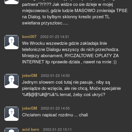
partnera"?!?!?? Jak widze co sie dzieje w mojej
miejscowosci, gdzie ludzie MASOWO zmieniaja TPSE
na Dialog, to bylbym sklonny kreslic przed TL
swietlana przyszlosc.....
boni007
pisze:
2002-01-23 14:31
We Wrocku wszewdzie gdzie zakladaja linie
telefoniczne Dialogu wszyscy do nich przechodza.
Mniejszy abonament, RYCZALTOWE OPLATY ZA
INTERNET itp nprawde dziala , nawet na mnie :))
jokerDM
pisze:
2002-01-23 14:50
Jednym słowem coś tutaj nie pasuje.. niby są
pieniądze do wzięcia, ale nie chcą. Może specjalnie
%#$@$%#@%&% temat, żeby coś ukryć?
jokerDM
pisze:
2002-01-23 14:55
Chciałem napisać rozdmu ... chali
acid bern
pisze:
2002-01-23 15:11